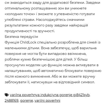
см знаходиться ззаду для додаткової безпеки. Завдяки
оптимальному розташуванню зон ви уникнете
«холодних точок» і зможете з упевненістю готувати
улюблені страви. Насолоджуйтесь смачними
результатами кожного разу завдяки найкращій
продуктивності та зручності.
Безпека передусім
Функція ChildLock спеціально розроблена для сімей із
маленькими дітьми. Вона забезпечує, щоб варильна
поверхня не могла бути випадково ввімкнена,
роблячи кухню безпечнішою для дітей. У більш
просунутих моделях цю функцію можна активувати в
налаштуваннях, щоб автоматично блокувати поверхню
після кожного вимкнення. Або ж ви можете вручну
заблокувати її, натиснувши на відповідний символ.
varilna poverhnya indukciyna gorenje gi8421syb
,
2488169
,
gorenje
,
varilni poverhni