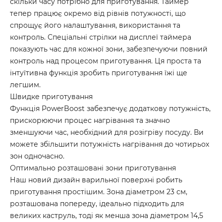
скільки часу потрібно для приготування. Таймер
тепер працює окремо від рівнів потужності, що
спрощує його налаштування, використання та
контроль. Спеціальні стрілки на дисплеї таймера
показують час для кожної зони, забезпечуючи повний
контроль над процесом приготування. Ця проста та
інтуїтивна функція зробить приготування їжі ще
легшим.
Швидке приготування
Функція PowerBoost забезпечує додаткову потужність,
прискорюючи процес нагрівання та значно
зменшуючи час, необхідний для розігріву посуду. Ви
можете збільшити потужність нагрівання до чотирьох
зон одночасно.
Оптимально розташовані зони приготування
Наш новий дизайн варильної поверхні робить
приготування простішим. Зона діаметром 23 см,
розташована попереду, ідеально підходить для
великих каструль, тоді як менша зона діаметром 14,5