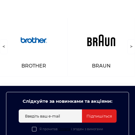
<
>
BROTHER
BRAUN
Слідкуйте за новинками та акціями:
Підпишіться
Я прочитав
Оплата
і згоден з вимогами