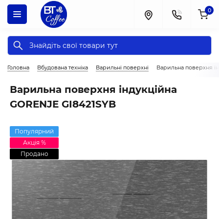
0
Головна
Вбудована техніка
Варильні поверхні
Варильна поверхня ін
Варильна поверхня індукційна
GORENJE GI8421SYB
Популярний
Акція %
Продано