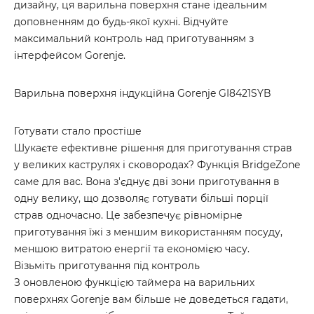
дизайну, ця варильна поверхня стане ідеальним
доповненням до будь-якої кухні. Відчуйте
максимальний контроль над приготуванням з
інтерфейсом Gorenje.
Варильна поверхня індукційна Gorenje GI8421SYB
Готувати стало простіше
Шукаєте ефективне рішення для приготування страв
у великих каструлях і сковородах? Функція BridgeZone
саме для вас. Вона з'єднує дві зони приготування в
одну велику, що дозволяє готувати більші порції
страв одночасно. Це забезпечує рівномірне
приготування їжі з меншим використанням посуду,
меншою витратою енергії та економією часу.
Візьміть приготування під контроль
З оновленою функцією таймера на варильних
поверхнях Gorenje вам більше не доведеться гадати,