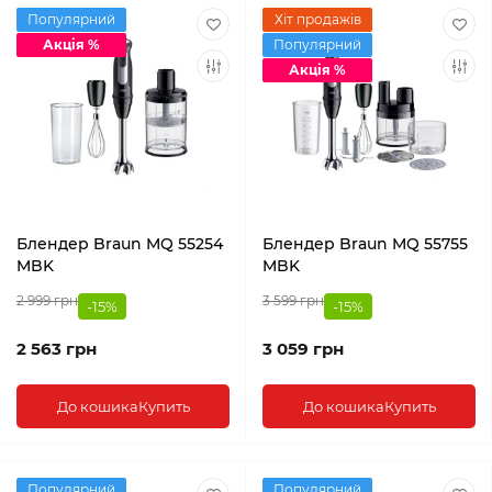
Популярний
Хіт продажів
Акція %
Популярний
Акція %
Блендер Braun MQ 55254
Блендер Braun MQ 55755
MBK
MBK
2 999 грн
3 599 грн
-15%
-15%
2 563 грн
3 059 грн
До кошика
Купить
До кошика
Купить
Популярний
Популярний