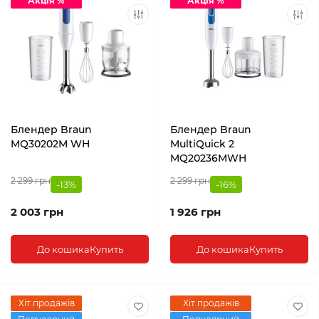
Акція %
Акція %
Блендер Braun
Блендер Braun
MQ30202M WH
MultiQuick 2
MQ20236MWH
2 299 грн
2 299 грн
-13%
-16%
2 003 грн
1 926 грн
До кошика
Купить
До кошика
Купить
Хіт продажів
Хіт продажів