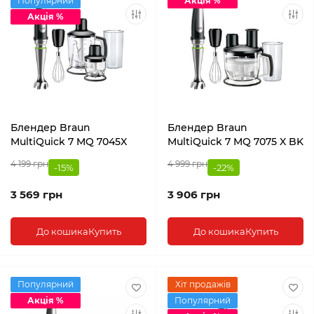
Популярний
Акція %
Акція %
Блендер Braun
Блендер Braun
MultiQuick 7 MQ 7045X
MultiQuick 7 MQ 7075 X BK
4 199 грн
4 999 грн
-15%
-22%
3 569 грн
3 906 грн
До кошика
Купить
До кошика
Купить
Популярний
Хіт продажів
Акція %
Популярний