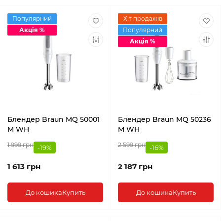
Популярний
Хіт продажів
Акція %
Популярний
Акція %
Блендер Braun MQ 50001
Блендер Braun MQ 50236
M WH
M WH
1 999 грн
2 599 грн
-19%
-16%
1 613 грн
2 187 грн
До кошика
Купить
До кошика
Купить