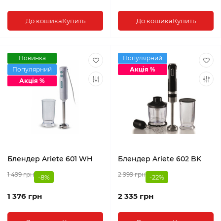
До кошика
Купить
До кошика
Купить
Новинка
Популярний
Популярний
Акція %
Акція %
Блендер Ariete 601 WH
Блендер Ariete 602 BK
1 499 грн
2 999 грн
-8%
-22%
1 376 грн
2 335 грн