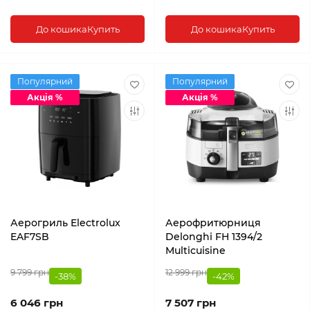
До кошика
Купить
До кошика
Купить
Популярний
Популярний
Акція %
Акція %
Аерогриль Electrolux
Аерофритюрниця
EAF7SB
Delonghi FH 1394/2
Multicuisine
9 799 грн
12 999 грн
-38%
-42%
6 046 грн
7 507 грн