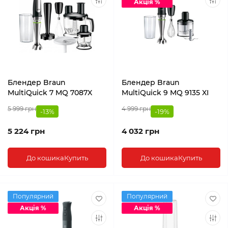
Акція %
Блендер Braun
Блендер Braun
MultiQuick 7 MQ 7087X
MultiQuick 9 MQ 9135 XI
5 999 грн
4 999 грн
-13%
-19%
5 224 грн
4 032 грн
До кошика
Купить
До кошика
Купить
Популярний
Популярний
Акція %
Акція %