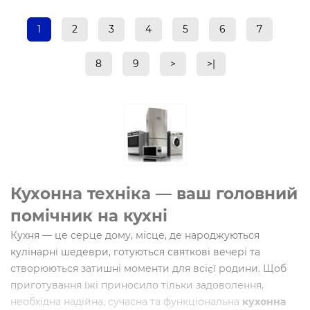
1
2
3
4
5
6
7
8
9
>
>|
Кухонна техніка — ваш головний
помічник на кухні
Кухня — це серце дому, місце, де народжуються
кулінарні шедеври, готуються святкові вечері та
створюються затишні моменти для всієї родини. Щоб
приготування їжі приносило тільки задоволення,
необхідна надійна, сучасна та функціональна
кухонна