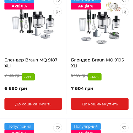
Акція %
Акція %
Блендер Braun MQ 9187
Блендер Braun MQ 9195
XLI
XLI
8 499 грн
8 799 грн
-21%
-14%
6 680 грн
7 604 грн
До кошика
Купить
До кошика
Купить
Популярний
Популярний