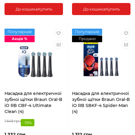
До кошика
Купить
До кошика
Купить
Популярний
Популярний
Акція %
Продано
Насадка для електричної
Насадка для електричної
зубної щітки Braun Oral-B
зубної щітки Braun Oral-B
iO RB CBF-4 Ultimate
iO RB SBKF-4 Spider-Man
Clean (4)
(4)
1 649 грн
-19%
1 332 грн
1 312 грн