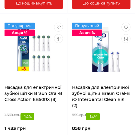
До кошика
Купить
До кошика
Купить
Популярний
Популярний
Акція %
Акція %
Насадка для електричної
Насадка для електричної
зубної щітки Braun Oral-B
зубної щітки Braun Oral-B
Cross Action EB50RX (8)
iO Interdental Clean Білі
(2)
1 669 грн
999 грн
-14%
-14%
1 433 грн
858 грн