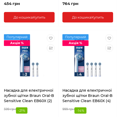
454 грн
764 грн
До кошика
Купить
До кошика
Купить
Популярний
Популярний
Акція %
Акція %
Насадка для електричної
Насадка для електричної
зубної щітки Braun Oral-B
зубної щітки Braun Oral-B
Sensitive Clean EB60X (2)
Sensitive Clean EB60X (4)
599 грн
999 грн
-21%
-14%