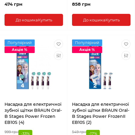
474 грн
858 грн
До кошика
Купить
До кошика
Купить
Популярний
Популярний
Акція %
Акція %
Насадка для електричної
Насадка для електричної
зубної щітки BRAUN Oral-
зубної щітки BRAUN Oral-
B Stages Power Frozen
B Stages Power FrozenII
EB10S (4)
EB10S (2)
999 грн
549 грн
-33%
-17%