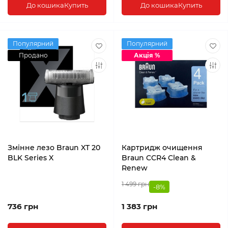
До кошика
Купить
До кошика
Купить
Популярний
Популярний
Продано
Акція %
Змінне лезо Braun XT 20
Картридж очищення
BLK Series X
Braun CCR4 Clean &
Renew
1 499 грн
-8%
736 грн
1 383 грн