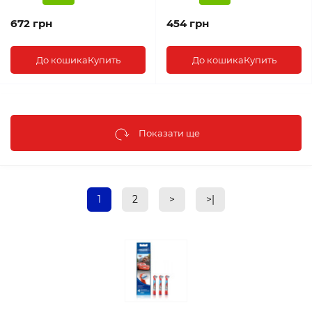
672 грн
454 грн
До кошика
Купить
До кошика
Купить
Показати ще
1
2
>
>|