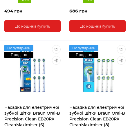
494 грн
686 грн
До кошика
Купить
До кошика
Купить
Популярний
Популярний
Продано
Продано
Насадка для електричної
Насадка для електричної
зубної щітки Braun Oral-B
зубної щітки Braun Oral-B
Precision Clean EB20RX
Precision Clean EB20RX
CleanMaximiser (6)
CleanMaximiser (8)