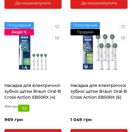
До кошика
Купить
До кошика
Купить
Популярний
Популярний
Акція %
Продано
Насадка для електричної
Насадка для електричної
зубної щітки Braun Oral-B
зубної щітки Braun Oral-B
Cross Action EB50RX (4)
Cross Action EB50RX (6)
999 грн
-3%
969 грн
1 049 грн