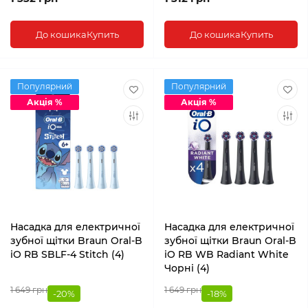
До кошика
Купить
До кошика
Купить
Популярний
Популярний
Акція %
Акція %
Насадка для електричної
Насадка для електричної
зубної щітки Braun Oral-B
зубної щітки Braun Oral-B
iO RB SBLF-4 Stitch (4)
iO RB WB Radiant White
Чорні (4)
1 649 грн
1 649 грн
-20%
-18%