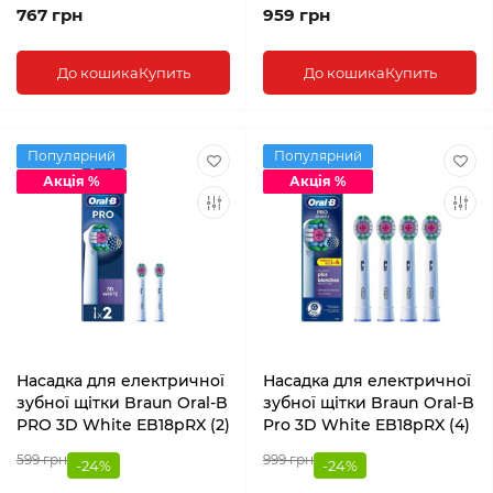
767 грн
959 грн
До кошика
Купить
До кошика
Купить
Популярний
Популярний
Акція %
Акція %
Насадка для електричної
Насадка для електричної
зубної щітки Braun Oral-B
зубної щітки Braun Oral-B
PRO 3D White EB18pRX (2)
Pro 3D White EB18pRX (4)
599 грн
999 грн
-24%
-24%