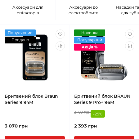
Аксесуари для
Аксесуари до
Насадки та
епіляторів
електробритв
для зубн
Популярний
Новинка
Продано
Популярний
Акція %
Бритвений блок Braun
Бритвений блок BRAUN
Series 9 94M
Series 9 Pro+ 96M
3 199 грн
-25%
3 070 грн
2 393 грн