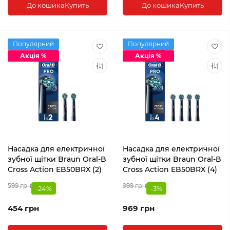
До кошика
Купить
До кошика
Купить
Популярний
Популярний
Акція %
Акція %
Насадка для електричної
Насадка для електричної
зубної щітки Braun Oral-B
зубної щітки Braun Oral-B
Cross Action EB50BRX (2)
Cross Action EB50BRX (4)
599 грн
999 грн
-24%
-3%
454 грн
969 грн