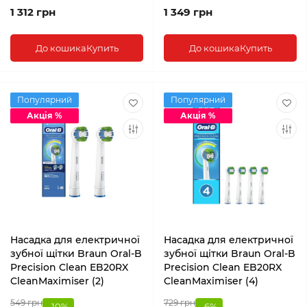
1 312 грн
1 349 грн
До кошика
Купить
До кошика
Купить
Популярний
Популярний
Акція %
Акція %
Насадка для електричної
Насадка для електричної
зубної щітки Braun Oral-B
зубної щітки Braun Oral-B
Precision Clean EB20RX
Precision Clean EB20RX
CleanMaximiser (2)
CleanMaximiser (4)
549 грн
729 грн
-10%
-6%