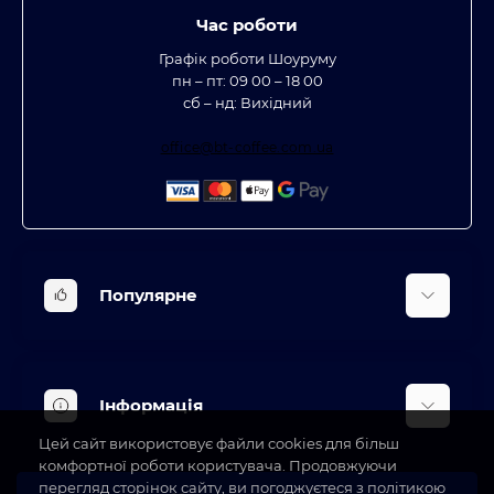
Час роботи
Графік роботи Шоуруму
пн – пт: 09 00 – 18 00
сб – нд: Вихідний
office@bt-coffee.com.ua
Популярне
Вбудована техніка
Кліматична техніка
Інформація
Аксесуари та насадки
Цей сайт використовує файли cookies для більш
Будинок, сад, город
Доставка
комфортної роботи користувача. Продовжуючи
Косметичні прилади
перегляд сторінок сайту, ви погоджуєтеся з політикою