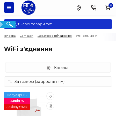
0
Головна
Світ кави
Додаткове обладнання
WiFi з'єднання
WiFi з'єднання
Каталог
Популярний
Акція %
Закінчується