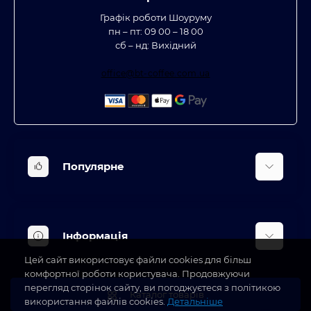
Графік роботи Шоуруму
пн – пт: 09 00 – 18 00
сб – нд: Вихідний
office@bt-coffee.com.ua
Популярне
Вбудована техніка
Кліматична техніка
Інформація
Аксесуари та насадки
Цей сайт використовує файли cookies для більш
Будинок, сад, город
Доставка
комфортної роботи користувача. Продовжуючи
Косметичні прилади
перегляд сторінок сайту, ви погоджуєтеся з політикою
Про магазин
Каталог товарів
використання файлів cookies.
Детальніше