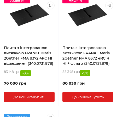
Акція %
Акція %
Плита з інтегрованою
Плита з інтегрованою
витяжкою FRANKE Maris
витяжкою FRANKE Maris
2Gether FMA 8372 4RC HI
2Gether FMA 8372 4RC R
відведення (340.0731.878)
HI + фільтр (340.0731.879)
83 148 грн
88 348 грн
-9%
-9%
76 080 грн
80 838 грн
До кошика
Купить
До кошика
Купить
Популярний