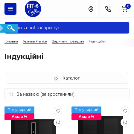
0
Головна
Техніка Franke
Варильні поверхні
Індукційні
Індукційні
Каталог
Популярний
Популярний
Акція %
Акція %