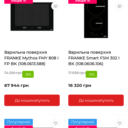
Акція %
Акція %
Варильна поверхня
Варильна поверхня
FRANKE Mythos FMY 808 I
FRANKE Smart FSM 302 I
FP BK (108.0613.588)
BK (108.0606.106)
74 256 грн
17 836 грн
-8%
-9%
67 944 грн
16 320 грн
До кошика
Купить
До кошика
Купить
Популярний
Популярний