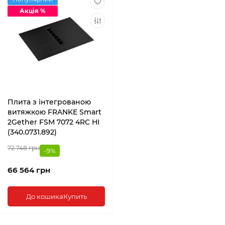
Акція %
Плита з інтегрованою
витяжкою FRANKE Smart
2Gether FSM 7072 4RC HI
(340.0731.892)
72 748 грн
-9%
66 564 грн
До кошика
Купить