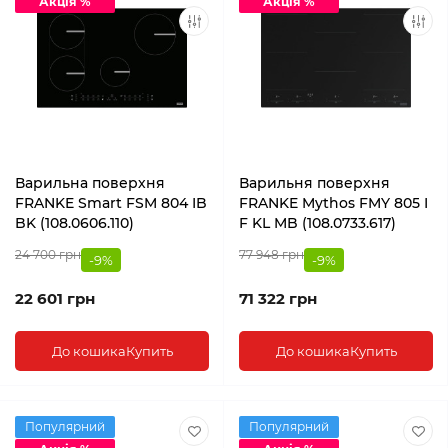
Акція %
Акція %
Варильна поверхня
Варильня поверхня
FRANKE Smart FSM 804 IB
FRANKE Mythos FMY 805 I
BK (108.0606.110)
F KL MB (108.0733.617)
24 700 грн
77 948 грн
-9%
-9%
22 601 грн
71 322 грн
До кошика
Купить
До кошика
Купить
Популярний
Популярний