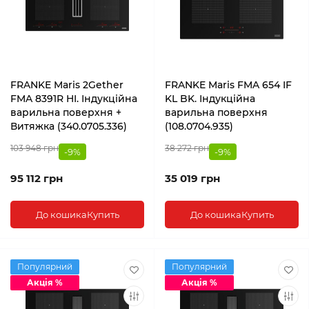
FRANKE Maris 2Gether
FRANKE Maris FMA 654 IF
FMA 8391R HI. Індукційна
KL BK. Індукційна
варильна поверхня +
варильна поверхня
Витяжка (340.0705.336)
(108.0704.935)
103 948 грн
38 272 грн
-9%
-9%
95 112 грн
35 019 грн
До кошика
Купить
До кошика
Купить
Популярний
Популярний
Акція %
Акція %