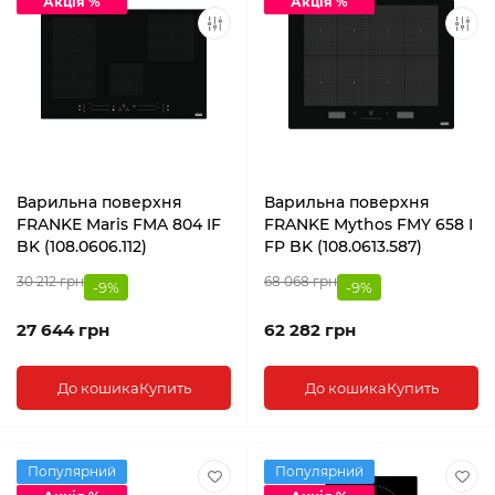
Акція %
Акція %
Варильна поверхня
Варильна поверхня
FRANKE Maris FMA 804 IF
FRANKE Mythos FMY 658 I
BK (108.0606.112)
FP BK (108.0613.587)
30 212 грн
68 068 грн
-9%
-9%
27 644 грн
62 282 грн
До кошика
Купить
До кошика
Купить
Популярний
Популярний