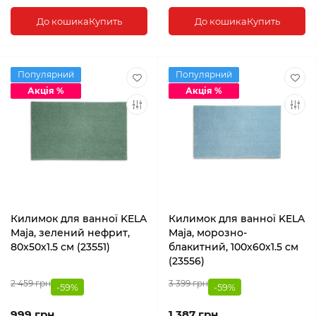
До кошика
Купить
До кошика
Купить
Популярний
Популярний
Акція %
Акція %
Килимок для ванної KELA
Килимок для ванної KELA
Maja, зелений нефрит,
Maja, морозно-
80х50х1.5 см (23551)
блакитний, 100х60х1.5 см
(23556)
2 459 грн
3 399 грн
-59%
-59%
999 грн
1 387 грн