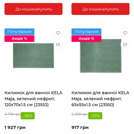
До кошика
Купить
До кошика
Купить
Популярний
Популярний
Акція %
Акція %
Килимок для ванної KELA
Килимок для ванної KELA
Maja, зелений нефрит,
Maja, зелений нефрит,
120х70х1.5 см (23553)
65х55х1.5 см (23550)
4 719 грн
2 259 грн
-59%
-59%
1 927 грн
917 грн