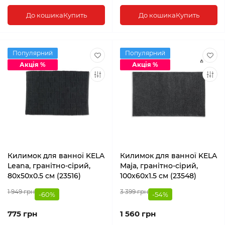
До кошика
Купить
До кошика
Купить
Популярний
Популярний
Акція %
Акція %
Килимок для ванної KELA
Килимок для ванної KELA
Leana, гранітно-сірий,
Maja, гранітно-сірий,
80х50х0.5 см (23516)
100х60х1.5 см (23548)
1 949 грн
3 399 грн
-60%
-54%
775 грн
1 560 грн