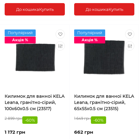
До кошика
Купить
До кошика
Купить
Популярний
Популярний
Акція %
Акція %
Килимок для ванної KELA
Килимок для ванної KELA
Leana, гранітно-сірий,
Leana, гранітно-сірий,
100х60х0.5 см (23517)
65х55х0.5 см (23515)
2 899 грн
1 649 грн
-60%
-60%
1 172 грн
662 грн