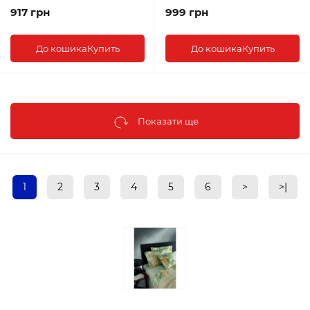
917 грн
999 грн
До кошика
Купить
До кошика
Купить
Показати ще
1
2
3
4
5
6
>
>|