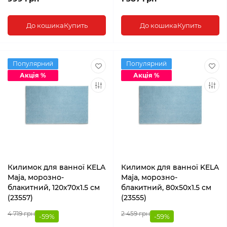
До кошика
Купить
До кошика
Купить
Популярний
Популярний
Акція %
Акція %
Килимок для ванної KELA
Килимок для ванної KELA
Maja, морозно-
Maja, морозно-
блакитний, 120х70х1.5 см
блакитний, 80х50х1.5 см
(23557)
(23555)
4 719 грн
2 459 грн
-59%
-59%