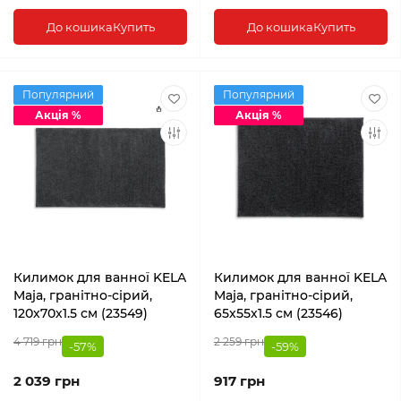
До кошика
Купить
До кошика
Купить
Популярний
Популярний
Акція %
Акція %
Килимок для ванної KELA
Килимок для ванної KELA
Maja, гранітно-сірий,
Maja, гранітно-сірий,
120х70х1.5 см (23549)
65х55х1.5 см (23546)
4 719 грн
2 259 грн
-57%
-59%
2 039 грн
917 грн