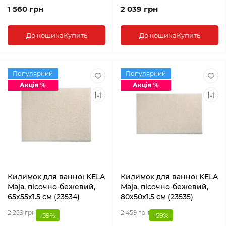
1 560 грн
2 039 грн
До кошика
Купить
До кошика
Купить
Популярний
Популярний
Акція %
Акція %
Килимок для ванної KELA
Килимок для ванної KELA
Maja, пісочно-бежевий,
Maja, пісочно-бежевий,
65х55х1.5 см (23534)
80х50х1.5 см (23535)
2 259 грн
2 459 грн
-59%
-59%