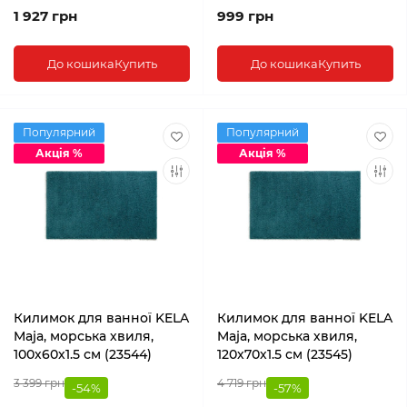
1 927 грн
999 грн
До кошика
Купить
До кошика
Купить
Популярний
Популярний
Акція %
Акція %
Килимок для ванної KELA
Килимок для ванної KELA
Maja, морська хвиля,
Maja, морська хвиля,
100х60х1.5 см (23544)
120х70х1.5 см (23545)
3 399 грн
4 719 грн
-54%
-57%