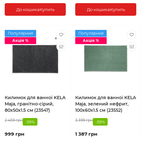
До кошика
Купить
До кошика
Купить
Популярний
Популярний
Акція %
Акція %
Килимок для ванної KELA
Килимок для ванної KELA
Maja, гранітно-сірий,
Maja, зелений нефрит,
80х50х1.5 см (23547)
100х60х1.5 см (23552)
2 459 грн
3 399 грн
-59%
-59%
999 грн
1 387 грн