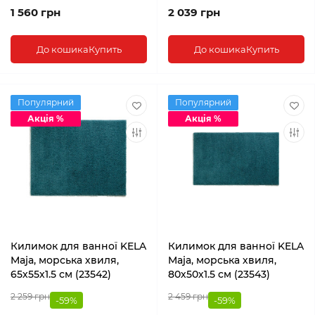
1 560 грн
2 039 грн
До кошика
Купить
До кошика
Купить
Популярний
Популярний
Акція %
Акція %
Килимок для ванної KELA
Килимок для ванної KELA
Maja, морська хвиля,
Maja, морська хвиля,
65х55х1.5 см (23542)
80х50х1.5 см (23543)
2 259 грн
2 459 грн
-59%
-59%