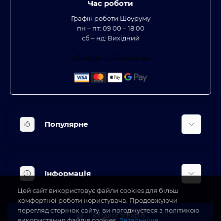
Час роботи
Графік роботи Шоуруму
пн – пт: 09 00 – 18 00
сб – нд: Вихідний
office@bt-coffee.com.ua
Популярне
Вбудована техніка
Кліматична техніка
Інформація
Аксесуари та насадки
Цей сайт використовує файли cookies для більш
Будинок, сад, город
Доставка
комфортної роботи користувача. Продовжуючи
Косметичні прилади
перегляд сторінок сайту, ви погоджуєтеся з політикою
Про магазин
Каталог товарів
використання файлів cookies.
Детальніше