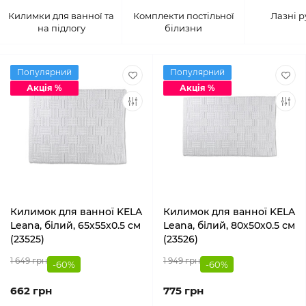
Килимки для ванної та
Комплекти постільної
Лазні 
на підлогу
білизни
Популярний
Популярний
Акція %
Акція %
Килимок для ванної KELA
Килимок для ванної KELA
Leana, білий, 65х55х0.5 см
Leana, білий, 80х50х0.5 см
(23525)
(23526)
1 649 грн
1 949 грн
-60%
-60%
662 грн
775 грн