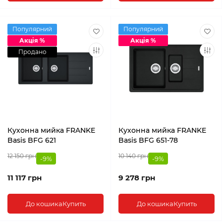
Популярний
Популярний
Акція %
Акція %
Продано
Кухонна мийка FRANKE
Кухонна мийка FRANKE
Basis BFG 621
Basis BFG 651-78
12 150 грн
10 140 грн
-9%
-9%
11 117 грн
9 278 грн
До кошика
Купить
До кошика
Купить