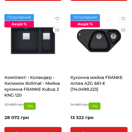
Популярний
Популярний
Акція %
Акція %
Комплект: • Коландер •
Кухонна мийка FRANKE
Килимок Rollmat • Мийка
Antea AZG 661-E
кухонна FRANKE Kubus 2
(114.0499.223)
KNG 120
30 680 грн
14 560 грн
-9%
-9%
28 072 грн
13 322 грн