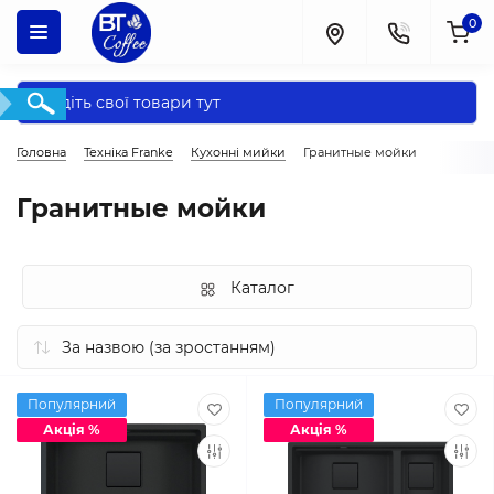
0
Головна
Техніка Franke
Кухонні мийки
Гранитные мойки
Гранитные мойки
Каталог
Популярний
Популярний
Акція %
Акція %