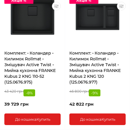
Акція %
Акція %
Комплект: • Коландер •
Комплект: • Коландер •
Килимок Rollmat •
Килимок Rollmat •
Змішувач Active Twist •
Змішувач Active Twist •
Мийка кухонна FRANKE
Мийка кухонна FRANKE
Kubus 2 KNG 110-52
Kubus 2 KNG 120
(125.0676.975)
(125.0676.977)
43 420 грн
46 800 грн
-8%
-9%
39 729 грн
42 822 грн
До кошика
Купить
До кошика
Купить