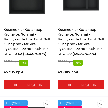
Комплект: • Коландер •
Комплект: • Коландер •
Килимок Rollmat •
Килимок Rollmat •
Змішувач Active Twist Pull
Змішувач Active Twist Pull
Out Spray • Мийка
Out Spray • Мийка
кухонна FRANKE Kubus 2
кухонна FRANKE Kubus 2
KNG 110-52 (125.0676.974)
KNG 120 (125.0676.976)
50 180 грн
53 560 грн
-9%
-9%
45 915 грн
49 007 грн
До кошика
Купить
До кошика
Купить
Популярний
Популярний