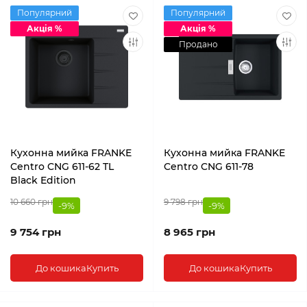
Популярний
Популярний
Акція %
Акція %
Продано
Кухонна мийка FRANKE
Кухонна мийка FRANKE
Centro CNG 611-62 TL
Centro CNG 611-78
Black Edition
10 660 грн
9 798 грн
-9%
-9%
9 754 грн
8 965 грн
До кошика
Купить
До кошика
Купить