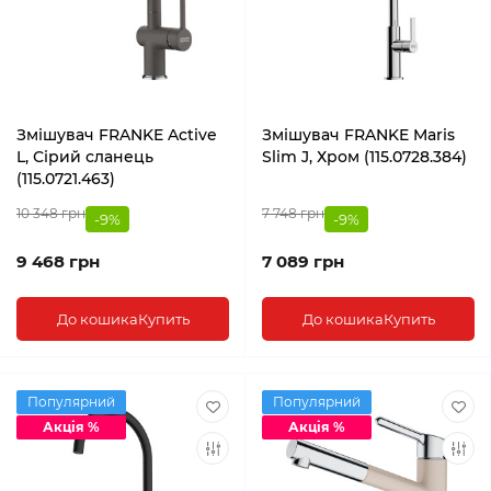
Змішувач FRANKE Active
Змішувач FRANKE Maris
L, Сірий сланець
Slim J, Хром (115.0728.384)
(115.0721.463)
10 348 грн
7 748 грн
-9%
-9%
9 468 грн
7 089 грн
До кошика
Купить
До кошика
Купить
Популярний
Популярний
Акція %
Акція %