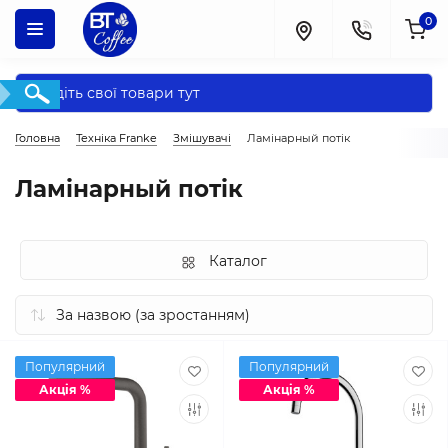
0
Головна
Техніка Franke
Змішувачі
Ламінарный потік
Ламінарный потік
Каталог
Популярний
Популярний
Акція %
Акція %