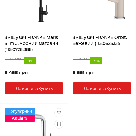
Змішувач FRANKE Maris
Змішувач FRANKE Orbit,
Slim J, Чорний матовий
Бежевий (115.0623.135)
(115.0728.386)
10 348 грн
7 280 грн
-9%
-9%
9 468 грн
6 661 грн
До кошика
Купить
До кошика
Купить
Популярний
Акція %