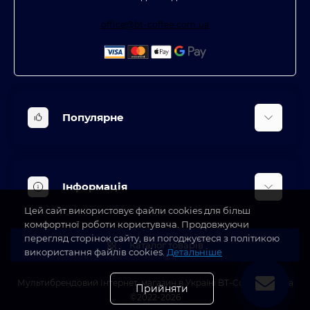
office@bt-coffee.com.ua
Популярне
Вбудована техніка
Кліматична техніка
Інформація
Аксесуари та насадки
Цей сайт використовує файли cookies для більш
Будинок, сад, город
Доставка
комфортної роботи користувача. Продовжуючи
Косметичні прилади
перегляд сторінок сайту, ви погоджуєтеся з політикою
Про магазин
Каталог товарів
використання файлів cookies.
Детальніше
Оплата
Блог
Мультибрендовий Інтернет-магазин в Україні BT-Coffee.com.ua
Прийняти
©2022-2026
Виробники