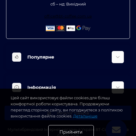
сб – нд: Вихідний
office@bt-coffee.com.ua
Популярне
Вбудована техніка
Кліматична техніка
Інформація
Аксесуари та насадки
Цей сайт використовує файли cookies для більш
Будинок, сад, город
Доставка
комфортної роботи користувача. Продовжуючи
Косметичні прилади
перегляд сторінок сайту, ви погоджуєтеся з політикою
Про магазин
Каталог товарів
використання файлів cookies.
Детальніше
Оплата
Блог
Мультибрендовий Інтернет-магазин в Україні BT-Coffee.com.ua
Прийняти
©2022-2026