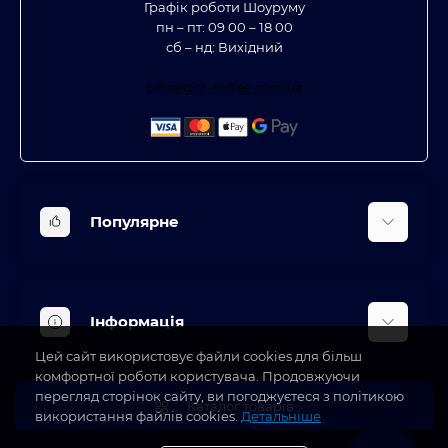
Графік роботи Шоуруму
пн – пт: 09 00 – 18 00
сб – нд: Вихідний
office@bt-coffee.com.ua
Популярне
Вбудована техніка
Кліматична техніка
Інформація
Аксесуари та насадки
Цей сайт використовує файли cookies для більш
Будинок, сад, город
Доставка
комфортної роботи користувача. Продовжуючи
Косметичні прилади
перегляд сторінок сайту, ви погоджуєтеся з політикою
Про магазин
Каталог товарів
використання файлів cookies.
Детальніше
Оплата