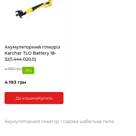
Акумуляторний гілкоріз
Karcher TLO Battery 18-
32(1.444-020.0)
4 583 грн
-9%
4 193 грн
До кошика
Купить
Акумуляторний секатор і садова шабельна пила