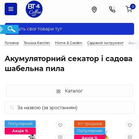
0
Головна
Техніка Karcher
Home & Garden
Садовий інструмент
Акуму
Акумуляторний секатор і садова
шабельна пила
Каталог
Популярний
Хіт продажів
Акція %
Популярний
Акція %