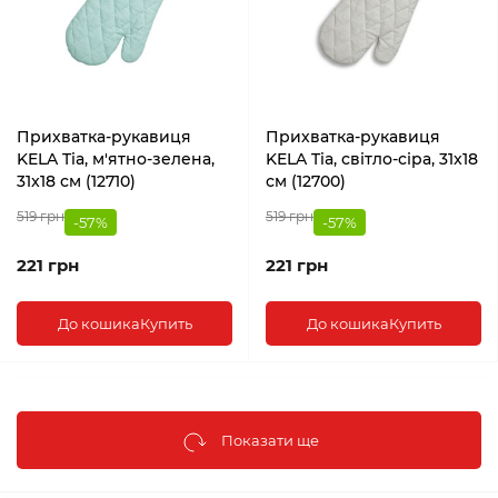
Прихватка-рукавиця
Прихватка-рукавиця
KELA Tia, м'ятно-зелена,
KELA Tia, світло-сіра, 31x18
31x18 см (12710)
см (12700)
519 грн
519 грн
-57%
-57%
221 грн
221 грн
До кошика
Купить
До кошика
Купить
Показати ще