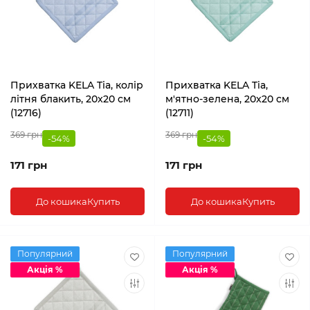
Прихватка KELA Tia, колір
Прихватка KELA Tia,
літня блакить, 20x20 см
м'ятно-зелена, 20x20 см
(12716)
(12711)
369 грн
369 грн
-54%
-54%
171 грн
171 грн
До кошика
Купить
До кошика
Купить
Популярний
Популярний
Акція %
Акція %