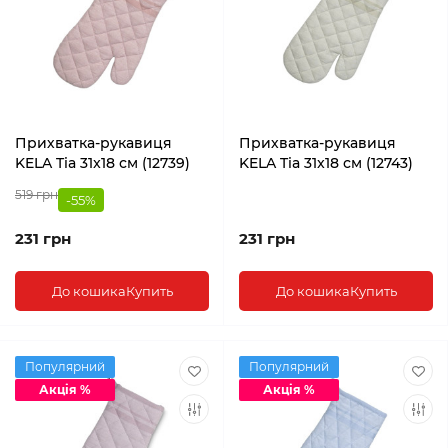
Прихватка-рукавиця
Прихватка-рукавиця
KELA Tia 31x18 см (12739)
KELA Tia 31x18 см (12743)
519 грн
-55%
231 грн
231 грн
До кошика
Купить
До кошика
Купить
Популярний
Популярний
Акція %
Акція %