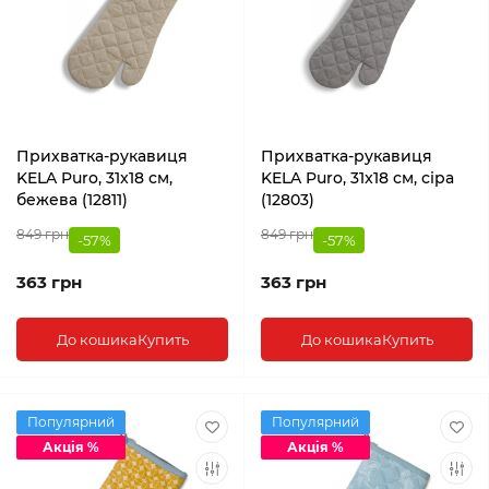
Прихватка-рукавиця
Прихватка-рукавиця
KELA Puro, 31x18 см,
KELA Puro, 31x18 см, сіра
бежева (12811)
(12803)
849 грн
849 грн
-57%
-57%
363 грн
363 грн
До кошика
Купить
До кошика
Купить
Популярний
Популярний
Акція %
Акція %