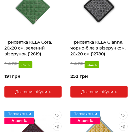
Прихватка KELA Cora,
Прихватка KELA Gianna,
20x20 см, зелений
чорно-біла з візерунком,
візерунок (12819)
20x20 см (12780)
449 грн
449 грн
-57%
-44%
191 грн
252 грн
До кошика
Купить
До кошика
Купить
Популярний
Популярний
Акція %
Акція %