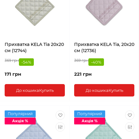
Прихватка KELA Tia 20x20
Прихватка KELA Tia, 20x20
см (12744)
см (12736)
369 грн
369 грн
-54%
-40%
171 грн
221 грн
До кошика
Купить
До кошика
Купить
Популярний
Популярний
Акція %
Акція %