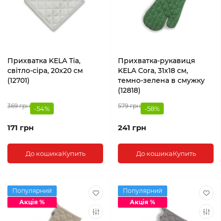
Прихватка KELA Tia,
Прихватка-рукавиця
світло-сіра, 20x20 см
KELA Cora, 31x18 см,
(12701)
темно-зелена в смужку
(12818)
369 грн
579 грн
-54%
-58%
171 грн
241 грн
До кошика
Купить
До кошика
Купить
Популярний
Популярний
Акція %
Акція %