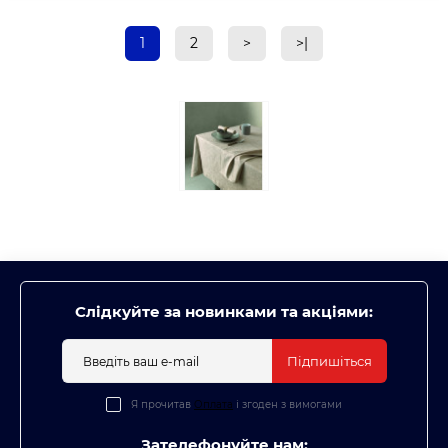
1
2
>
>|
Слідкуйте за новинками та акціями:
Підпишіться
Я прочитав
Оплата
і згоден з вимогами
Зателефонуйте нам: