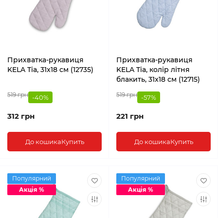
Прихватка-рукавиця
Прихватка-рукавиця
KELA Tia, 31x18 см (12735)
KELA Tia, колір літня
блакить, 31x18 см (12715)
519 грн
519 грн
-40%
-57%
312 грн
221 грн
До кошика
Купить
До кошика
Купить
Популярний
Популярний
Акція %
Акція %