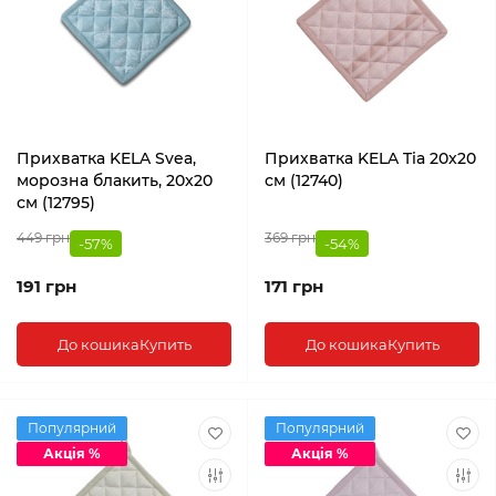
Прихватка KELA Svea,
Прихватка KELA Tia 20x20
морозна блакить, 20x20
см (12740)
см (12795)
449 грн
369 грн
-57%
-54%
191 грн
171 грн
До кошика
Купить
До кошика
Купить
Популярний
Популярний
Акція %
Акція %