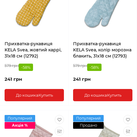
Прихватка-рукавиця
Прихватка-рукавиця
KELA Svea, жовтий каррі,
KELA Svea, колір морозна
31x18 см (12792)
блакить, 31x18 см (12793)
579 грн
579 грн
-58%
-58%
241 грн
241 грн
До кошика
Купить
До кошика
Купить
Популярний
Популярний
Акція %
Продано