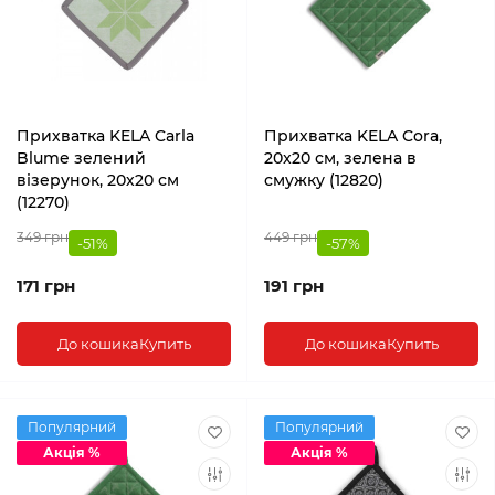
Прихватка KELA Carla
Прихватка KELA Cora,
Blume зелений
20x20 см, зелена в
візерунок, 20х20 см
смужку (12820)
(12270)
349 грн
449 грн
-51%
-57%
171 грн
191 грн
До кошика
Купить
До кошика
Купить
Популярний
Популярний
Акція %
Акція %