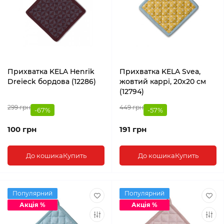
Прихватка KELA Henrik
Прихватка KELA Svea,
Dreieck бордова (12286)
жовтий каррі, 20х20 см
(12794)
299 грн
449 грн
-67%
-57%
100 грн
191 грн
До кошика
Купить
До кошика
Купить
Популярний
Популярний
Акція %
Акція %