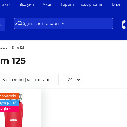
такти
Відгуки
Акції
Гарантії і повернення
Блог
в
ходів
Slim 125
im 125
 продажів
пулярний
кція %