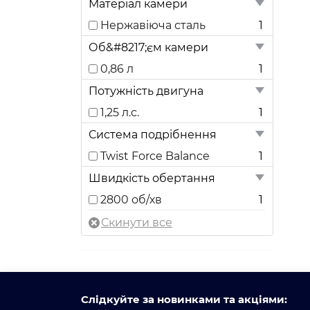
Матеріал камери
Нержавіюча сталь
1
Об&#8217;єм камери
0,86 л
1
Потужність двигуна
1,25 л.с.
1
Система подрібнення
Twist Force Balance
1
Швидкість обертання
2800 об/хв
1
Слідкуйте за новинками та акціями: