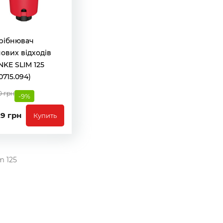
рібнювач
ових відходів
KE SLIM 125
.0715.094)
0 грн
-9%
29 грн
Купить
m 125