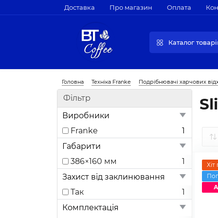
Доставка
Про магазин
Оплата
Кон
Каталог товарі
Головна
Техніка Franke
Подрібнювачі харчових від
Фільтр
Sl
Виробники
Franke
1
Габарити
386×160 мм
1
Хіт
Захист від заклинювання
По
А
Так
1
Комплектація