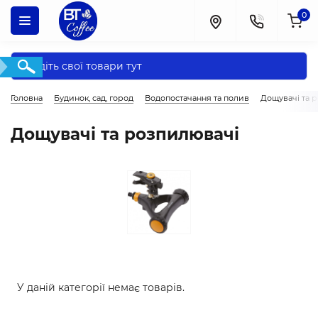
0
Головна
Будинок, сад, город
Водопостачання та полив
Дощувачі та 
Дощувачі та розпилювачі
У даній категорії немає товарів.