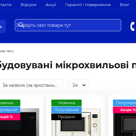
такти
Відгуки
Акції
Гарантії і повернення
Блог
в
ові печі
удовувані мікрохвильові 
овинка
Новинка
Популярн
пулярний
Популярний
Акція %
кція %
Продано