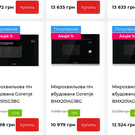
72 грн
13 635 грн
13 635 гр
Купить
Купить
пулярний
Популярний
Популярн
кція %
Акція %
Акція %
родано
охвильова піч
Мікрохвильова піч
Мікрохвил
ована Gorenje
вбудована Gorenje
вбудована
251SG3BG
BMX201AG1BG
BMX201AG
9 грн
11 999 грн
13 599 грн
-10%
-9%
-
98 грн
10 979 грн
12 524 гр
Купить
Купить