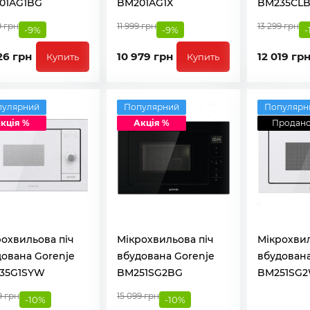
01AG1BG
BM201AG1X
BM235CL
9 грн
11 999 грн
13 299 грн
-9%
-9%
-
26 грн
10 979 грн
12 019 гр
Купить
Купить
пулярний
Популярний
Популярн
кція %
Акція %
Продан
охвильова піч
Мікрохвильова піч
Мікрохвил
ована Gorenje
вбудована Gorenje
вбудована
35G1SYW
BM251SG2BG
BM251SG
9 грн
15 099 грн
-10%
-10%