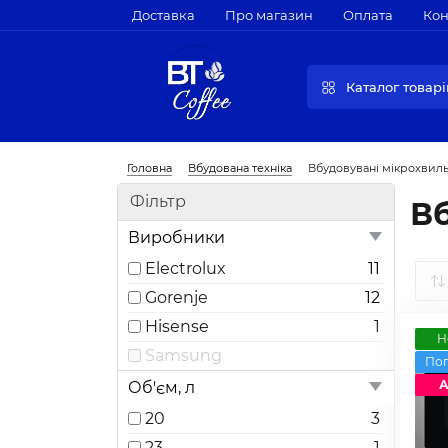
Доставка
Про магазин
Оплата
Кон
Каталог товарі
Головна
Вбудована техніка
Вбудовувані мікрохвиль
Фільтр
Вб
Виробники
Electrolux
11
Gorenje
12
Hisense
1
Н
Samsung
По
А
Об'єм, л
20
3
23
1