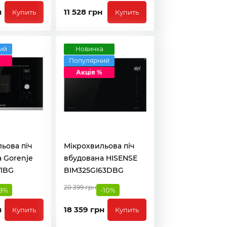
н
11 528 грн
Купить
Купить
ий
Новинка
Популярний
Акція %
ьова піч
Мікрохвильова піч
 Gorenje
вбудована HISENSE
1BG
BIM325GI63DBG
20 399 грн
8%
-10%
н
18 359 грн
Купить
Купить