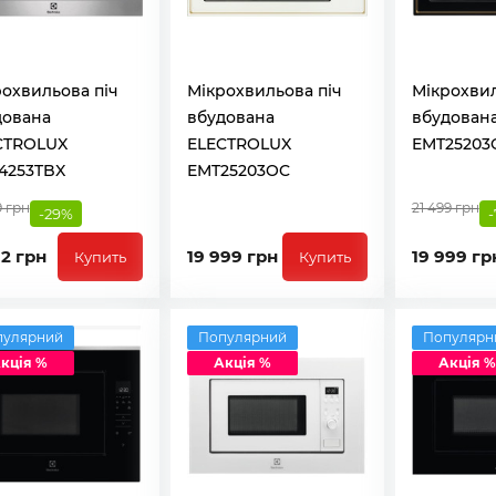
охвильова піч
Мікрохвильова піч
Мікрохвил
дована
вбудована
вбудована
CTROLUX
ELECTROLUX
EMT25203
4253TBX
EMT25203OC
9 грн
21 499 грн
-29%
2 грн
19 999 грн
19 999 гр
Купить
Купить
пулярний
Популярний
Популярн
кція %
Акція %
Акція %