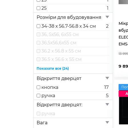
25
1
Розміри для вбудовування
Мікр
34-38 х 56.7-56.8 х 34 см
2
вбу
36, 5х56, 6х55 см
ELE
36,5х56,6х55 см
EMS
36.2 х 56.8 х 55 см
13 99
36.5 x 56.6 x 55 см
9 89
36.5-38 x 56.6-58 x 55 см
Показати все (24)
36.5-38 х 56-56.5 х 55 см
Відкриття дверцят
36.5-38 х 56-56.6 х 55 см
1
кнопка
17
По
38 x 56 x 35 см
3
А
ручка
5
38 x 56 x 55 см
Відкриття дверцят:
38 × 56 × 55 см
1
ручка
38 х 56 х 35 см
1
Вага
38, 0 × 56, 0 × 55, 0