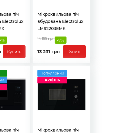
ьова піч
Мікрохвильова піч
 Electrolux
вбудована Electrolux
MX
LMS2203EMK
14 199 грн
7%
-7%
н
13 231 грн
Купить
Купить
а
Популярний
ий
Акція %
о
ьова піч
Мікрохвильова піч