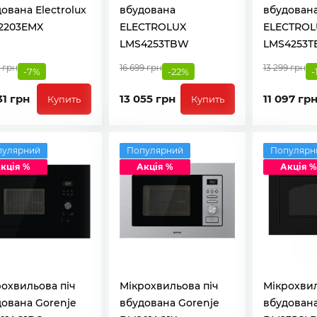
ована Electrolux
вбудована
вбудован
2203EMX
ELECTROLUX
ELECTROL
LMS4253TBW
LMS4253T
9 грн
16 699 грн
13 299 грн
-7%
-22%
-
31 грн
13 055 грн
11 097 гр
Купить
Купить
пулярний
Популярний
Популярн
кція %
Акція %
Акція %
охвильова піч
Мікрохвильова піч
Мікрохвил
ована Gorenje
вбудована Gorenje
вбудована