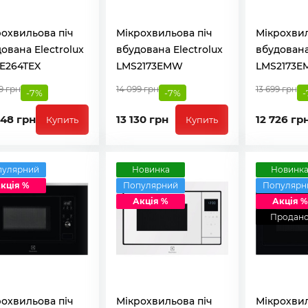
охвильова піч
Мікрохвильова піч
Мікрохвил
ована Electrolux
вбудована Electrolux
вбудована
E264TEX
LMS2173EMW
LMS2173E
9 грн
14 099 грн
13 699 грн
-7%
-7%
-
948 грн
13 130 грн
12 726 гр
Купить
Купить
пулярний
Новинка
Новинк
кція %
Популярний
Популярн
Акція %
Акція %
Продан
охвильова піч
Мікрохвильова піч
Мікрохвил