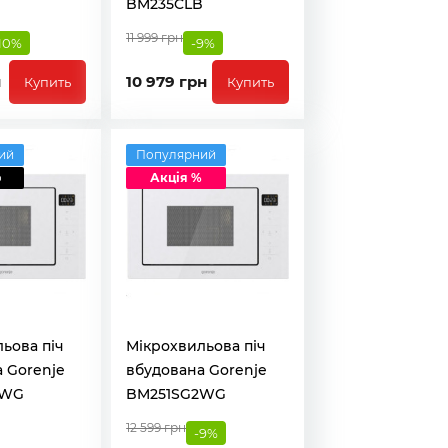
B
BM235CLB
11 999 грн
10%
-9%
н
10 979 грн
Купить
Купить
ий
Популярний
о
Акція %
ьова піч
Мікрохвильова піч
 Gorenje
вбудована Gorenje
2WG
BM251SG2WG
12 599 грн
-9%