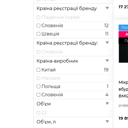
17 2
Країна реєстрації бренду
Південна Корея
Словенія
12
По
Швеція
11
А
П
Країна реєстрації бренду:
Словенія
Країна-виробник
Китай
19
Малазія
Мікр
Польща
1
вбуд
Словенія
4
BMI
Об'єм
21 99
23
19 8
Об'єм, л