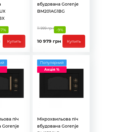
а
вбудована Gorenje
UX
BM201AG1BG
BX
11 999 грн
17%
-9%
н
10 979 грн
Купить
Купить
ий
Популярний
Акція %
ьова піч
Мікрохвильова піч
 Gorenje
вбудована Gorenje