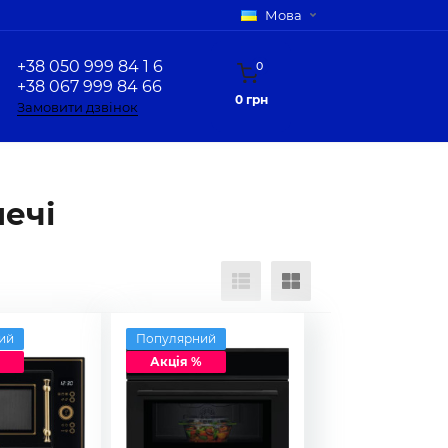
Мова
+38 050 999 84 1 6
0
+38 067 999 84 66
0 грн
Замовити дзвінок
печі
ий
Популярний
Акція %