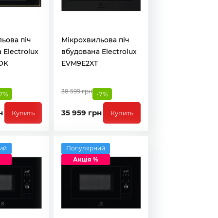
ьова піч
Мікрохвильова піч
 Electrolux
вбудована Electrolux
OK
EVM9E2XT
38 599 грн
-7%
-7%
н
35 959 грн
Купить
Купить
ий
Популярний
Акція %