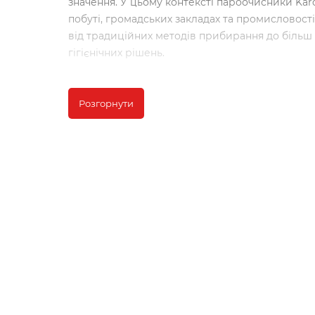
значення. У цьому контексті пароочисники Kar
побуті, громадських закладах та промисловості
від традиційних методів прибирання до більш 
гігієнічних рішень.
Технологія пароочищення: Що це таке і як п
Розгорнути
Пароочисники Karcher - це сучасні пристрої, 
поверхонь за допомогою насиченого пару під 
знімати бруд, жир та бактерії з навіть наймен
очищення відбувається за рахунок того, що гар
розслаблюючи забруднення і роблячи його лег
Однією з головних переваг пароочисників є їхн
пару дозволяє ефективно вбивати бактерії, вір
робить їх ідеальними для дезінфекції. Також 
пароочисники не вимагають використання хіміч
чистим варіантом для прибирання.