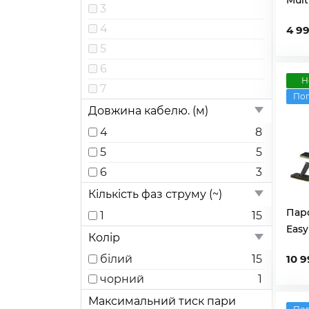
Mult
4,6
3
3
4,8
1
4
4 9
5,6
1
5
7,8
1
6
8,472
1
Н
7
По
9
1
Довжина кабелю. (м)
9,5
1
4
8
5
5
6
3
Кількість фаз струму (~)
Пар
1
15
Easy
Колір
білий
15
10 9
чорний
1
Максимальний тиск пари