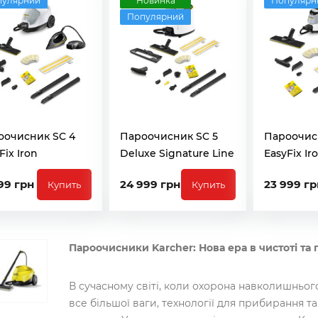
пулярний
Новинка
Популярн
Популярний
оочисник SC 4
Пароочисник SC 5
Пароочис
Fix Iron
Deluxe Signature Line
EasyFix Ir
99 грн
24 999 грн
23 999 гр
Купить
Купить
Пароочисники Karcher: Нова ера в чистоті та гі
В сучасному світі, коли охорона навколишньог
все більшої ваги, технології для прибирання т