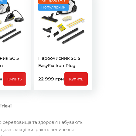
ий
Хіт продажів
Популярний
ник SC 5
Пароочисник SC 5
on
EasyFix Iron Plug
н
22 999 грн
Купить
Купить
гієні
о середовища та здоров'я набувають
а дезінфекції виграють величезне