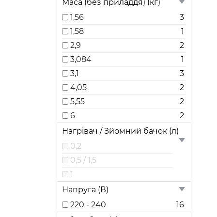
Маса (без приладдя) (кг)
5,8
1,56
3
8,559
1,58
1
9,232
2,9
2
3,084
1
3,1
3
4,05
2
5,55
2
6
2
Нагрівач / Зйомний бачок (л)
0,2
0,5 / 1,5
1
Напруга (В)
220 - 240
16