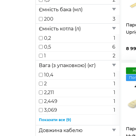
Ємність бака (мл)
200
3
Пар
Ємність котла (л)
Upri
0,2
1
0,5
6
8 9
1
2
Вага (з упаковкою) (кг)
Н
10,4
1
По
2
1
2,211
1
2,449
1
3,069
1
4,205
1
Показати все (9)
4,49
1
Пар
Довжина кабелю