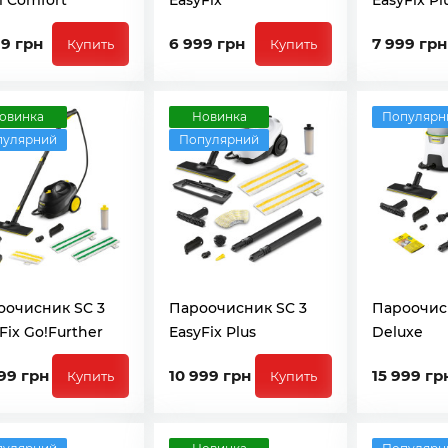
i Comfort
EasyFix
EasyFix Pl
99 грн
6 999 грн
7 999 грн
Купить
Купить
овинка
Новинка
Популярн
пулярний
Популярний
оочисник SC 3
Пароочисник SC 3
Пароочис
Fix Go!Further
EasyFix Plus
Deluxe
99 грн
10 999 грн
15 999 гр
Купить
Купить