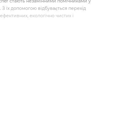
cher стають незамінними помічниками у
. З їх допомогою відбувається перехід
ефективних, екологічно чистих і
рацює?
призначені для глибокого очищення
високим тиском. Такий метод дозволяє
ших тріщинок і заглибин. Процес
ячий пар проникає у пори матеріалів,
ко видаляється.
ій вплив на гігієну. Висока температура
уси та інші патогени на поверхнях, що
важливою перевагою є те, що
них засобів, тому вони є екологічно