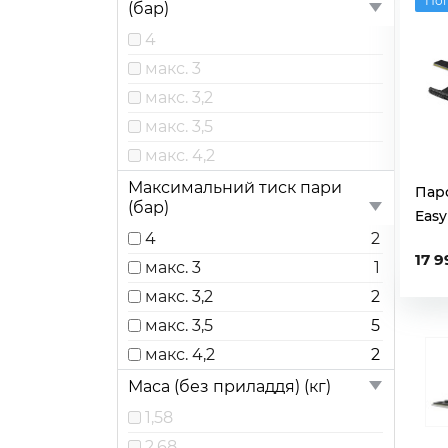
По
(бар)
4
макс. 3
макс. 3,2
макс. 3,5
макс. 4,2
Максимальний тиск пари
Пар
(бар)
Easy
4
2
17 9
макс. 3
1
макс. 3,2
2
макс. 3,5
5
макс. 4,2
2
Маса (без приладдя) (кг)
1,58
2,68