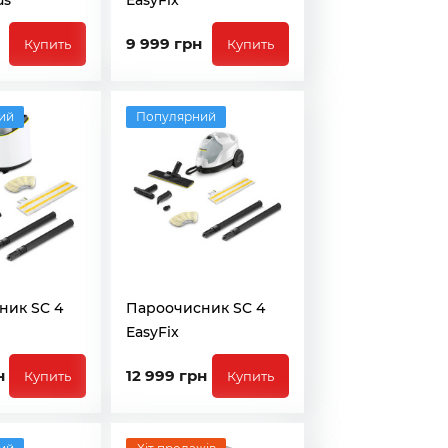
us
EasyFix
9 999 грн
Купить
Купить
ий
Популярний
ник SC 4
Пароочисник SC 4
EasyFix
н
12 999 грн
Купить
Купить