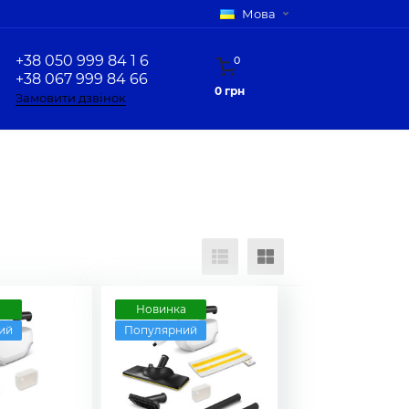
Мова
+38 050 999 84 1 6
0
+38 067 999 84 66
0 грн
Замовити дзвінок
а
Новинка
ий
Популярний