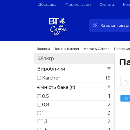
Доставка
Про магазин
Оплата
Кон
Каталог товарі
Головна
Техніка Karcher
Home & Garden
Пароочи
Фільтр
П
Виробники
Karcher
16
Ємність бака (л)
0,5
1
По
0,8
2
1
3
1,3
2
1,5
2