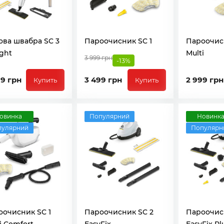
ова швабра SC 3
Пароочисник SC 1
Пароочисн
ght
Multi
3 999 грн
-13%
99 грн
3 499 грн
2 999 грн
Купить
Купить
овинка
Популярний
Новинк
пулярний
Популярн
оочисник SC 1
Пароочисник SC 2
Пароочис