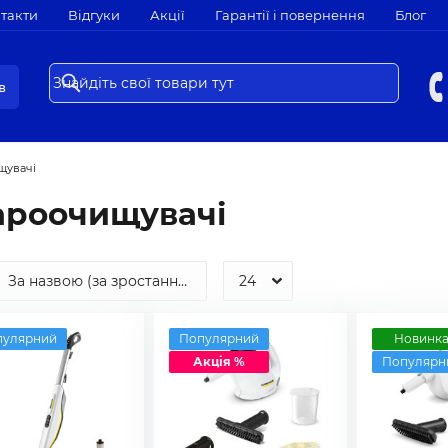
такти
Відгуки
Акції
Гарантії і повернення
Блог
в
щувачі
ароочищувачі
пулярний
Популярний
Новинк
Акція %
Популярн