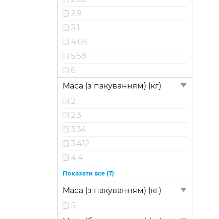
2,9
3,1
4,05
5,58
6
Маса (з пакуванням) (кг)
2
2,3
3,34
3,412
4,4
4,5
Показати все (7)
4,584
Маса (з пакуванням) (кг)
5
5
5,735