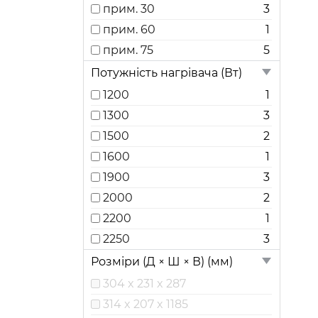
прим. 30
3
прим. 60
1
прим. 75
5
Потужність нагрівача (Вт)
1200
1
1300
3
1500
2
1600
1
1900
3
2000
2
2200
1
2250
3
Розміри (Д × Ш × В) (мм)
304 x 231 x 287
314 x 207 x 1185