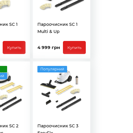
ик SC 1
Пароочисник SC 1
Multi & Up
4 999 грн
Купить
Купить
а
Популярний
ий
ник SC 2
Пароочисник SC 3