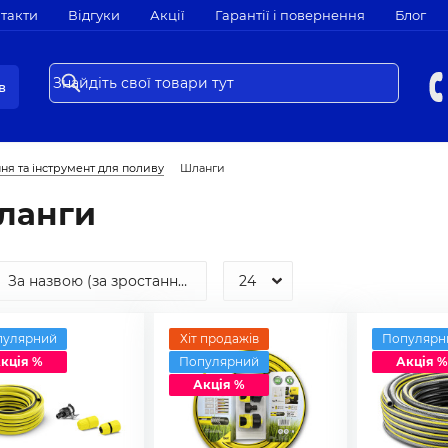
такти
Відгуки
Акції
Гарантії і повернення
Блог
в
ня та інструмент для поливу
Шланги
ланги
пулярний
Хіт продажів
Популярн
кція %
Популярний
Акція %
Акція %