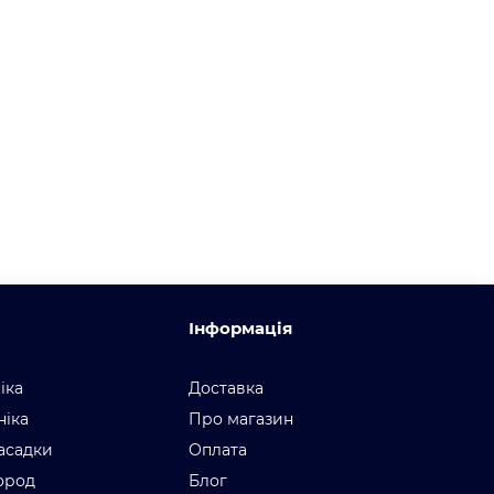
Інформація
іка
Доставка
ніка
Про магазин
асадки
Оплата
город
Блог