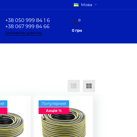
Мова
+38 050 999 84 1 6
0
+38 067 999 84 66
0 грн
Замовити дзвінок
ий
Популярний
Акція %