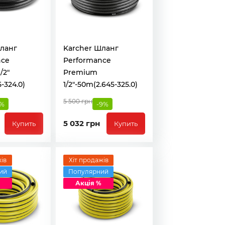
ланг
Karcher Шланг
nce
Performance
/2"
Premium
-324.0)
1/2"-50m(2.645-325.0)
5 500 грн
9%
-9%
5 032 грн
Купить
Купить
ів
Хіт продажів
ий
Популярний
Акція %