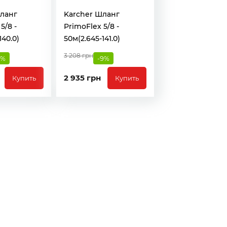
ланг
Karcher Шланг
5/8 -
PrimoFlex 5/8 -
140.0)
50м(2.645-141.0)
3 208 грн
9%
-9%
2 935 грн
Купить
Купить