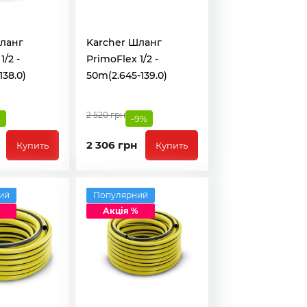
ланг
Karcher Шланг
1/2 -
PrimoFlex 1/2 -
138.0)
50m(2.645-139.0)
2 520 грн
%
-9%
2 306 грн
Купить
Купить
ий
Популярний
Акція %