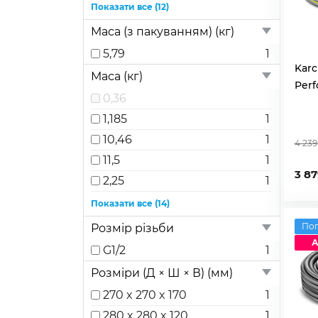
2,676
1
Показати все (12)
2,779
1
Маса (з пакуванням) (кг)
2,826
1
5,79
1
3,395
1
Kar
Маса (кг)
Perf
3,784
1
0,36
4,04
1
1,185
1
4,802
1
10,46
1
4 239
5,435
1
11,5
1
5,595
1
3 87
2,25
1
6,54
1
2,379
1
Показати все (14)
7,04
1
2,65
1
По
Розмір різьби
7,415
1
2,75
1
А
G1/2
1
2,8
1
Розміри (Д × Ш × В) (мм)
3,3
1
270 x 270 x 170
1
3,68
1
280 x 280 x 120
1