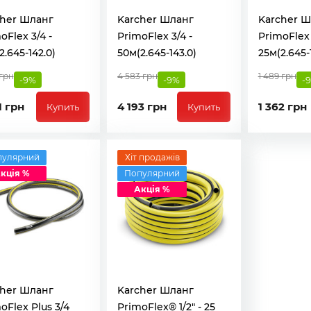
cher Шланг
Karcher Шланг
Karcher Ш
oFlex 3/4 -
PrimoFlex 3/4 -
PrimoFlex 
2.645-142.0)
50м(2.645-143.0)
25м(2.645-
 грн
4 583 грн
1 489 грн
-9%
-9%
-
1 грн
4 193 грн
1 362 грн
Купить
Купить
пулярний
Хіт продажів
кція %
Популярний
Акція %
cher Шланг
Karcher Шланг
oFlex Plus 3/4
PrimoFlex® 1/2" - 25