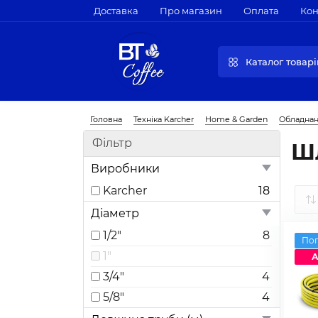
Доставка
Про магазин
Оплата
Кон
Каталог товарі
Головна
Техніка Karcher
Home & Garden
Обладнан
Фільтр
Ш
Виробники
Karcher
18
Діаметр
1/2″
8
По
1″
А
3/4″
4
5/8″
4