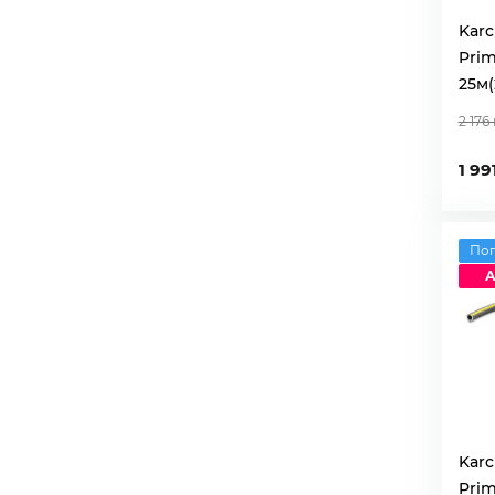
Kar
Prim
25м(
2 176
1 99
По
А
Kar
Prim