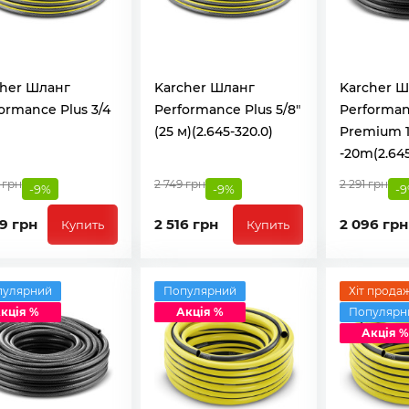
cher Шланг
Karcher Шланг
Karcher Ш
ormance Plus 3/4
Performance Plus 5/8"
Performa
(25 м)(2.645-320.0)
Premium 1
-20m(2.645
 грн
2 749 грн
2 291 грн
-9%
-9%
-
9 грн
2 516 грн
2 096 грн
Купить
Купить
пулярний
Популярний
Хіт продаж
кція %
Акція %
Популярн
Акція %