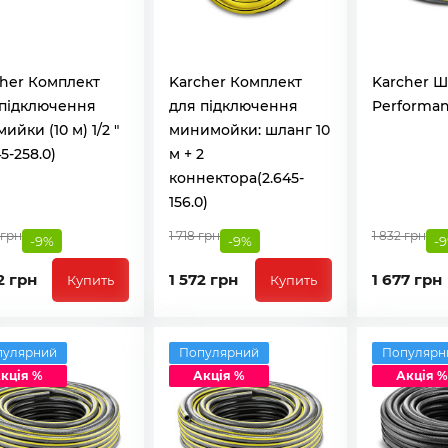
her Комплект
Karcher Комплект
Karcher Ш
 підключення
для підключення
Performanc
мийки (10 м) 1/2 "
минимойки: шланг 10
45-258.0)
м + 2
коннектора(2.645-
156.0)
 грн
1 718 грн
1 832 грн
-9%
-9%
-
2 грн
1 572 грн
1 677 грн
Купить
Купить
пулярний
Популярний
Популярн
кція %
Акція %
Акція %