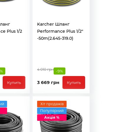
ланг
Karcher Шланг
e Plus 1/2
Performance Plus 1/2"
-50m(2.645-319.0)
4 010 грн
9%
-9%
3 669 грн
Купить
Купить
ий
Хіт продажів
Популярний
Акція %