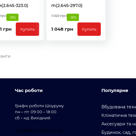
м(2.645-323.0)
m(2.645-297.0)
 грн
1 145 грн
-9%
-9%
1 грн
1 048 грн
Купить
Купить
анги
Час роботи
Популярне
Графік роботи Шоуруму
Вбудована техн
пн – пт: 09 00 – 18 00
Кліматична тех
сб – нд: Вихідний
Аксесуари та н
office@bt-coffee.com.ua
Будинок, сад, 