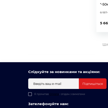
"-50
6 187
5 66
Шл
Слідкуйте за новинками та акціями:
Підпишіться
Я прочитав
Оплата
і згоден з вимогами
Зателефонуйте нам: