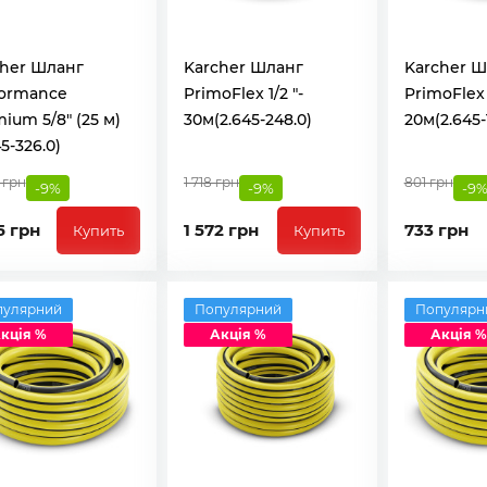
cher Шланг
Karcher Шланг
Karcher Ш
formance
PrimoFlex 1/2 "-
PrimoFlex 
ium 5/8" (25 м)
30м(2.645-248.0)
20м(2.645-
45-326.0)
 грн
1 718 грн
801 грн
-9%
-9%
-9
5 грн
1 572 грн
733 грн
Купить
Купить
пулярний
Популярний
Популярн
кція %
Акція %
Акція %