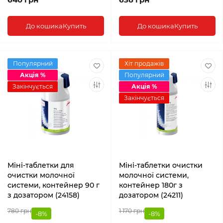
До кошика
Купить
До кошика
Купить
Популярний
Хіт продажів
Акція %
Популярний
Закінчується
Акція %
Закінчується
Міні-таблетки для
Міні-таблетки очистки
очистки молочної
молочної системи,
системи, контейнер 90 г
контейнер 180г з
з дозатором (24158)
дозатором (24211)
780 грн
1 170 грн
-8%
-8%