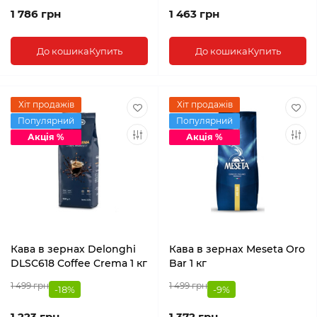
1 786 грн
1 463 грн
До кошика
Купить
До кошика
Купить
Хіт продажів
Хіт продажів
Популярний
Популярний
Акція %
Акція %
Кава в зернах Delonghi
Кава в зернах Meseta Oro
DLSC618 Coffee Crema 1 кг
Bar 1 кг
1 499 грн
1 499 грн
-18%
-9%
1 223 грн
1 372 грн