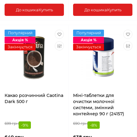
До кошика
Купить
До кошика
Купить
Популярний
Популярний
Акція %
Акція %
Закінчується
Закінчується
Какао розчинний Caotina
Міні-таблетки для
Dark 500 г
очистки молочної
системи, змінний
контейнер 90 г (24157)
699 грн
690 грн
-9%
-8%
640 грн
638 грн