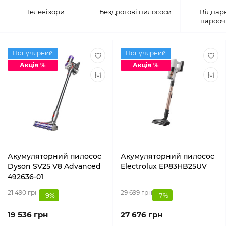
Телевізори
Бездротові пилососи
Відпарю
парооч
Популярний
Популярний
Акція %
Акція %
Акумуляторний пилосос
Акумуляторний пилосос
Dyson SV25 V8 Advanced
Electrolux EP83HB25UV
492636-01
21 490 грн
29 699 грн
-9%
-7%
19 536 грн
27 676 грн