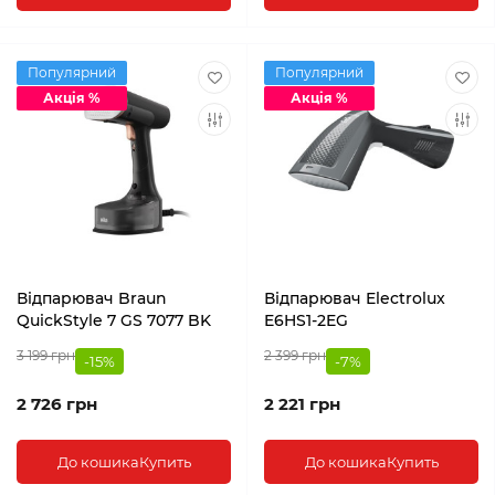
Популярний
Популярний
Акція %
Акція %
Відпарювач Braun
Відпарювач Electrolux
QuickStyle 7 GS 7077 BK
E6HS1-2EG
3 199 грн
2 399 грн
-15%
-7%
2 726 грн
2 221 грн
До кошика
Купить
До кошика
Купить