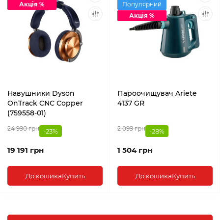
Акція %
Популярний
Акція %
Навушники Dyson
Пароочищувач Ariete
OnTrack CNC Copper
4137 GR
(759558-01)
24 990 грн
2 099 грн
-23%
-28%
19 191 грн
1 504 грн
До кошика
Купить
До кошика
Купить