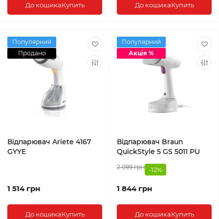
До кошика
Купить
До кошика
Купить
Популярний
Популярний
Продано
Акція %
Відпарювач Ariete 4167
Відпарювач Braun
GYYE
QuickStyle 5 GS 5011 PU
2 099 грн
-12%
1 514 грн
1 844 грн
До кошика
Купить
До кошика
Купить