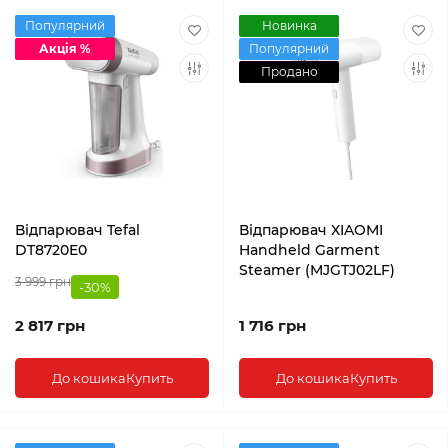
Популярний
Новинка
Акція %
Популярний
Продано
Відпарювач Tefal
Відпарювач XIAOMI
DT8720E0
Handheld Garment
Steamer (MJGTJ02LF)
3 999 грн
-30%
2 817 грн
1 716 грн
До кошика
Купить
До кошика
Купить