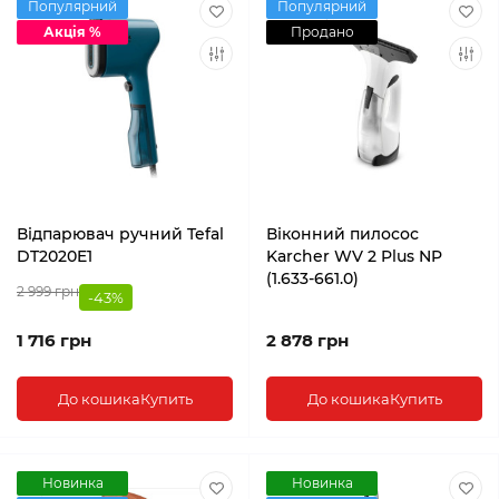
Популярний
Популярний
Акція %
Продано
Відпарювач ручний Tefal
Віконний пилосос
DT2020E1
Karcher WV 2 Plus NP
(1.633-661.0)
2 999 грн
-43%
1 716 грн
2 878 грн
До кошика
Купить
До кошика
Купить
Новинка
Новинка