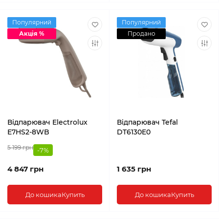
Популярний
Популярний
Акція %
Продано
Відпарювач Electrolux
Відпарювач Tefal
E7HS2-8WB
DT6130E0
5 199 грн
-7%
4 847 грн
1 635 грн
До кошика
Купить
До кошика
Купить