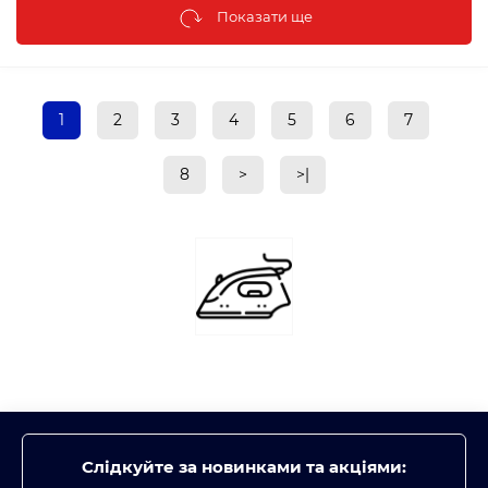
Показати ще
1
2
3
4
5
6
7
8
>
>|
Слідкуйте за новинками та акціями: