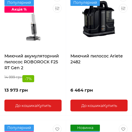
Популярний
Популярний
Акція %
Миючий акумуляторний
Миючий пилосос Ariete
пилосос ROBOROCK F25
2482
RT Gen 2
14 999 грн
-7%
13 973 грн
6 464 грн
До кошика
Купить
До кошика
Купить
Популярний
Новинка