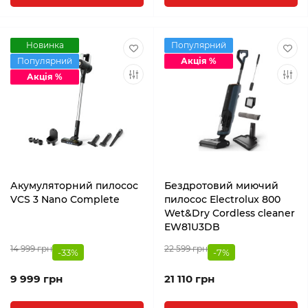
Новинка
Популярний
Популярний
Акція %
Акція %
Акумуляторний пилосос
Бездротовий миючий
VCS 3 Nano Complete
пилосос Electrolux 800
Wet&Dry Cordless cleaner
EW81U3DB
14 999 грн
22 599 грн
-33%
-7%
9 999 грн
21 110 грн