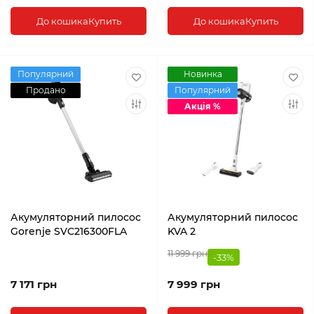
До кошика
Купить
До кошика
Купить
Популярний
Новинка
Продано
Популярний
Акція %
Акумуляторний пилосос
Акумуляторний пилосос
Gorenje SVC216300FLA
KVA 2
11 999 грн
-33%
7 171 грн
7 999 грн