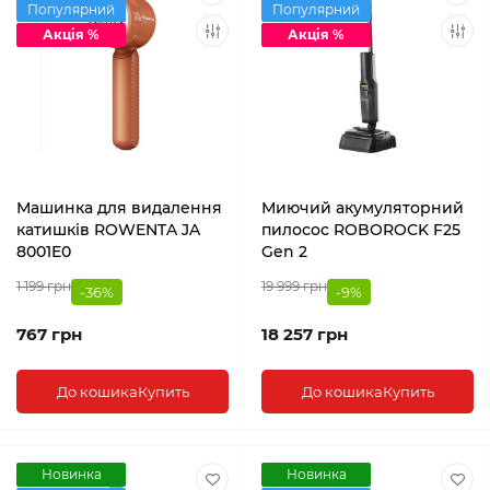
Популярний
Популярний
Акція %
Акція %
Машинка для видалення
Миючий акумуляторний
катишків ROWENTA JA
пилосос ROBOROCK F25
8001E0
Gen 2
1 199 грн
19 999 грн
-36%
-9%
767 грн
18 257 грн
До кошика
Купить
До кошика
Купить
Новинка
Новинка