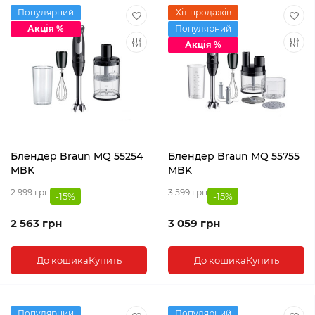
Популярний
Хіт продажів
Акція %
Популярний
Акція %
Блендер Braun MQ 55254
Блендер Braun MQ 55755
MBK
MBK
2 999 грн
3 599 грн
-15%
-15%
2 563 грн
3 059 грн
До кошика
Купить
До кошика
Купить
Популярний
Популярний