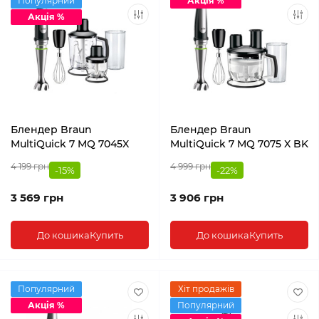
Популярний
Акція %
Акція %
Блендер Braun
Блендер Braun
MultiQuick 7 MQ 7045X
MultiQuick 7 MQ 7075 X BK
4 199 грн
4 999 грн
-15%
-22%
3 569 грн
3 906 грн
До кошика
Купить
До кошика
Купить
Популярний
Хіт продажів
Акція %
Популярний