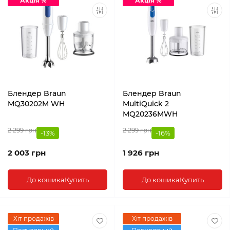
Акція %
Акція %
Блендер Braun
Блендер Braun
MQ30202M WH
MultiQuick 2
MQ20236MWH
2 299 грн
2 299 грн
-13%
-16%
2 003 грн
1 926 грн
До кошика
Купить
До кошика
Купить
Хіт продажів
Хіт продажів