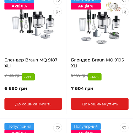
Акція %
Акція %
Блендер Braun MQ 9187
Блендер Braun MQ 9195
XLI
XLI
8 499 грн
8 799 грн
-21%
-14%
6 680 грн
7 604 грн
До кошика
Купить
До кошика
Купить
Популярний
Популярний