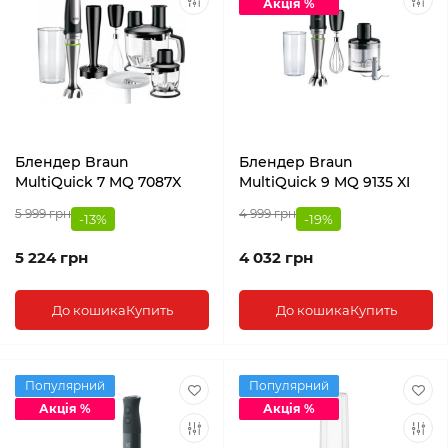
Акція %
Блендер Braun
Блендер Braun
MultiQuick 7 MQ 7087X
MultiQuick 9 MQ 9135 XI
5 999 грн
4 999 грн
-13%
-19%
5 224 грн
4 032 грн
До кошика
Купить
До кошика
Купить
Популярний
Популярний
Акція %
Акція %