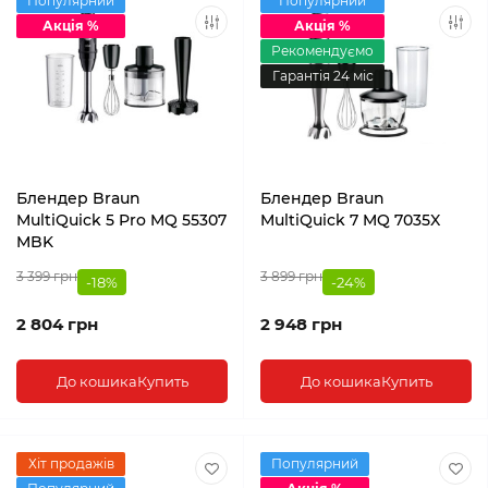
Популярний
Популярний
Акція %
Акція %
Рекомендуємо
Гарантія 24 міс
Блендер Braun
Блендер Braun
MultiQuick 5 Pro MQ 55307
MultiQuick 7 MQ 7035X
MBK
3 399 грн
3 899 грн
-18%
-24%
2 804 грн
2 948 грн
До кошика
Купить
До кошика
Купить
Хіт продажів
Популярний