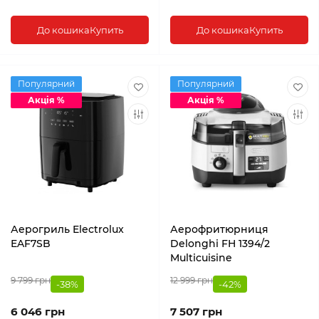
До кошика
Купить
До кошика
Купить
Популярний
Популярний
Акція %
Акція %
Аерогриль Electrolux
Аерофритюрниця
EAF7SB
Delonghi FH 1394/2
Multicuisine
9 799 грн
12 999 грн
-38%
-42%
6 046 грн
7 507 грн