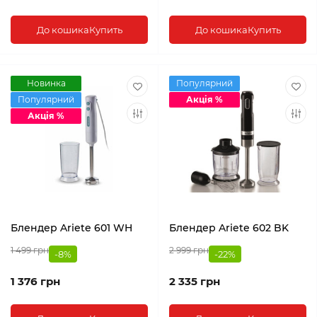
До кошика
Купить
До кошика
Купить
Новинка
Популярний
Популярний
Акція %
Акція %
Блендер Ariete 601 WH
Блендер Ariete 602 BK
1 499 грн
2 999 грн
-8%
-22%
1 376 грн
2 335 грн