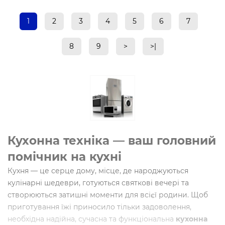
1
2
3
4
5
6
7
8
9
>
>|
Кухонна техніка — ваш головний
помічник на кухні
Кухня — це серце дому, місце, де народжуються
кулінарні шедеври, готуються святкові вечері та
створюються затишні моменти для всієї родини. Щоб
приготування їжі приносило тільки задоволення,
необхідна надійна, сучасна та функціональна
кухонна