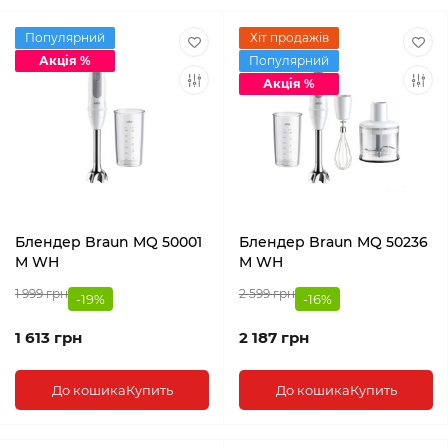
Популярний
Хіт продажів
Акція %
Популярний
Акція %
Блендер Braun MQ 50001
Блендер Braun MQ 50236
M WH
M WH
1 999 грн
2 599 грн
-19%
-16%
1 613 грн
2 187 грн
До кошика
Купить
До кошика
Купить