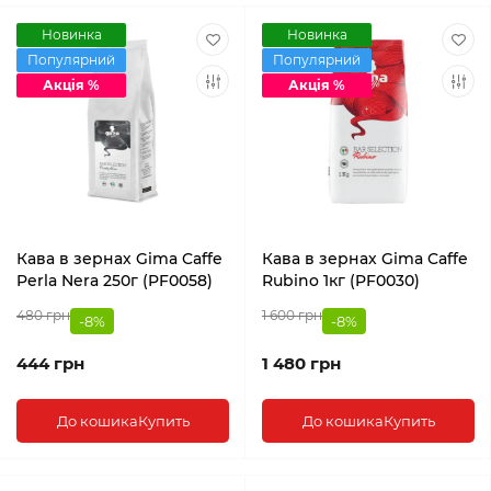
Новинка
Новинка
Популярний
Популярний
Акція %
Акція %
Кава в зернах Gima Caffe
Кава в зернах Gima Caffe
Perla Nera 250г (PF0058)
Rubino 1кг (PF0030)
480 грн
1 600 грн
-8%
-8%
444 грн
1 480 грн
До кошика
Купить
До кошика
Купить