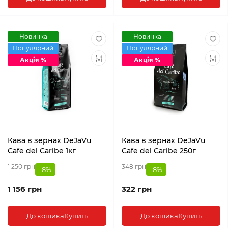
Новинка
Новинка
Популярний
Популярний
Акція %
Акція %
Кава в зернах DeJaVu
Кава в зернах DeJaVu
Cafe del Caribe 1кг
Cafe del Caribe 250г
1 250 грн
348 грн
-8%
-8%
1 156 грн
322 грн
До кошика
Купить
До кошика
Купить