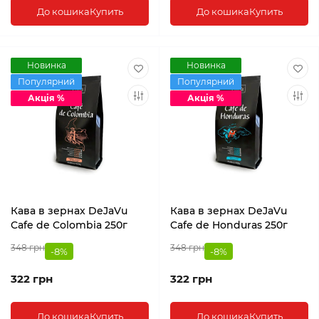
До кошика
Купить
До кошика
Купить
Новинка
Новинка
Популярний
Популярний
Акція %
Акція %
Кава в зернах DeJaVu
Кава в зернах DeJaVu
Cafe de Colombia 250г
Cafe de Honduras 250г
348 грн
348 грн
-8%
-8%
322 грн
322 грн
До кошика
Купить
До кошика
Купить