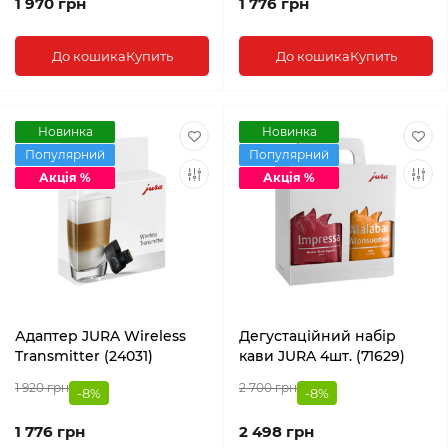
1 970 грн
1 776 грн
До кошика
Купить
До кошика
Купить
Новинка
Новинка
Популярний
Популярний
Акція %
Акція %
Адаптер JURA Wireless
Дегустаційний набір
Transmitter (24031)
кави JURA 4шт. (71629)
1 920 грн
2 700 грн
-8%
-8%
1 776 грн
2 498 грн