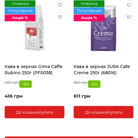
Новинка
Новинка
Популярний
Популярний
Акція %
Акція %
Кава в зернах Gima Caffe
Кава в зернах JURA Cafe
Rubino 250г (PF0038)
Creme 250г (68016)
450 грн
660 грн
-8%
-8%
416 грн
611 грн
До кошика
Купить
До кошика
Купить