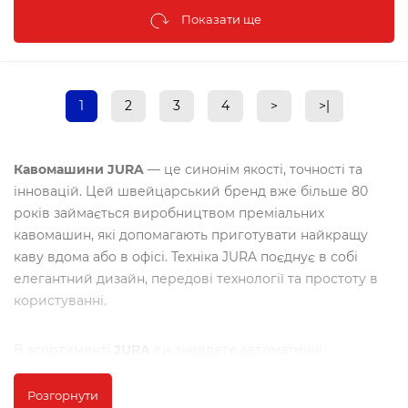
Показати ще
1
2
3
4
>
>|
Кавомашини JURA
— це синонім якості, точності та
інновацій. Цей швейцарський бренд вже більше 80
років займається виробництвом преміальних
кавомашин, які допомагають приготувати найкращу
каву вдома або в офісі. Техніка JURA поєднує в собі
елегантний дизайн, передові технології та простоту в
користуванні.
В асортименті
JURA
ви знайдете автоматичні
кавомашини, які дозволяють готувати різноманітні
кавові напої, від класичного еспресо до капучино та
Розгорнути