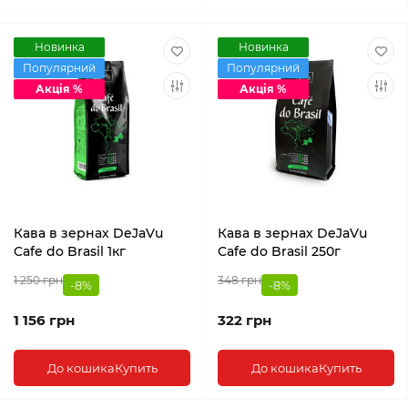
Новинка
Новинка
Популярний
Популярний
Акція %
Акція %
Кава в зернах DeJaVu
Кава в зернах DeJaVu
Cafe do Brasil 1кг
Cafe do Brasil 250г
1 250 грн
348 грн
-8%
-8%
1 156 грн
322 грн
До кошика
Купить
До кошика
Купить