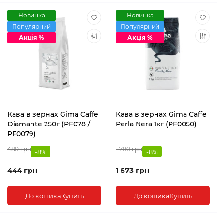
Новинка
Новинка
Популярний
Популярний
Акція %
Акція %
Кава в зернах Gima Caffe
Кава в зернах Gima Caffe
Diamante 250г (PF078 /
Perla Nera 1кг (PF0050)
PF0079)
480 грн
1 700 грн
-8%
-8%
444 грн
1 573 грн
До кошика
Купить
До кошика
Купить