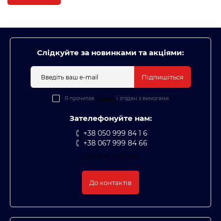
латте, з максимальним комфортом та мінімумом зусиль.
Кожен прилад оснащений інноваційними технологіями
для досягнення ідеальної температури води,
оптимального тиску для екстракції кави та
автоматичного очищення для бездоганної роботи.
Слідкуйте за новинками та акціями:
Підпишіться
Чому варто вибрати кавомашини JURA?
Я прочитав
Оплата
і згоден з вимогами
Швейцарська якість
— у кожному елементі.
Інноваційні технології
— система збереження
Зателефонуйте нам:
свіжості кави, інтелектуальний моніторинг стану
+38 050 999 84 1 6
машини.
+38 067 999 84 66
Легкість в управлінні
— зрозумілий інтерфейс та
Передзвоніть мені
сенсорне керування.
Висока швидкість приготування кави
— ідеальний
До контактів
смак за лічені хвилини.
Моделі кавомашин JURA підходять для дому та офісів,
де важливо отримати на виході не просто каву, а