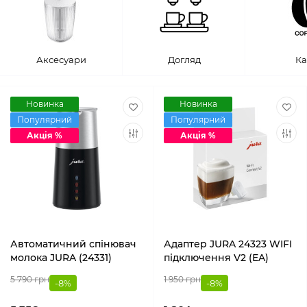
Аксесуари
Догляд
Ка
Новинка
Новинка
Популярний
Популярний
Акція %
Акція %
Автоматичний спінювач
Адаптер JURA 24323 WIFI
молока JURA (24331)
підключення V2 (EA)
5 790 грн
1 950 грн
-8%
-8%