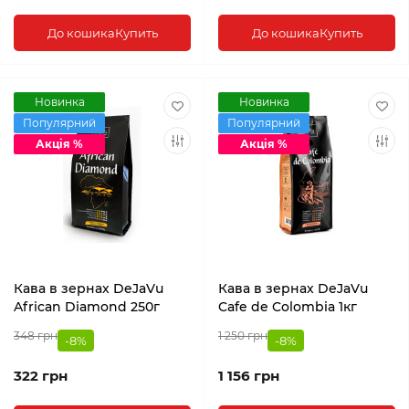
До кошика
Купить
До кошика
Купить
Новинка
Новинка
Популярний
Популярний
Акція %
Акція %
Кава в зернах DeJaVu
Кава в зернах DeJaVu
African Diamond 250г
Cafe de Colombia 1кг
348 грн
1 250 грн
-8%
-8%
322 грн
1 156 грн