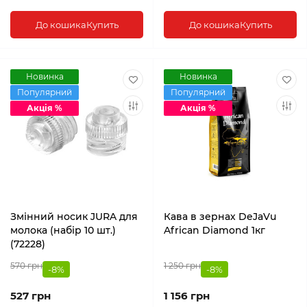
До кошика
Купить
До кошика
Купить
Новинка
Новинка
Популярний
Популярний
Акція %
Акція %
Змінний носик JURA для
Кава в зернах DeJaVu
молока (набір 10 шт.)
African Diamond 1кг
(72228)
570 грн
1 250 грн
-8%
-8%
527 грн
1 156 грн