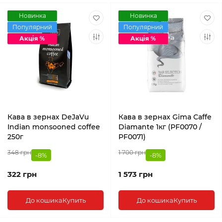
Новинка
Новинка
Популярний
Популярний
Акція %
Акція %
Кава в зернах DeJaVu
Кава в зернах Gima Caffe
Indian monsooned coffee
Diamante 1кг (PF0070 /
250г
PF0071)
348 грн
1 700 грн
-8%
-8%
322 грн
1 573 грн
До кошика
Купить
До кошика
Купить