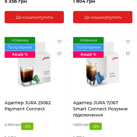
5 356 грн
1 804 грн
До кошика
Купить
До кошика
Купить
Новинка
Новинка
Популярний
Популярний
Акція %
Акція %
Адаптер JURA 25062
Адаптер JURA 72167
Payment Connect
Smart Connect Розумне
підключення
2 130 грн
1 920 грн
-8%
-8%