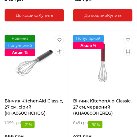
До кошика
Купить
До кошика
Купить
Новинка
Популярний
Популярний
Акція %
Акція %
Вінчик KitchenAid Classic,
Вінчик KitchenAid Classic,
27 см, сірий
27 см, червоний
(KHA060OHCHGG)
(KHA060OHEREG)
1 099 грн
849 грн
-21%
-50%
866 грн
423 грн