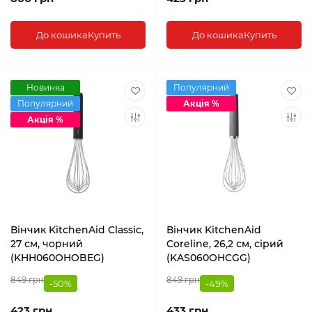
До кошика
Купить
До кошика
Купить
Новинка
Популярний
Популярний
Акція %
Акція %
Вінчик KitchenAid Classic,
Вінчик KitchenAid
27 см, чорний
Coreline, 26,2 см, сірий
(KHH060OHOBEG)
(KAS060OHCGG)
849 грн
849 грн
-50%
-49%
423 грн
433 грн