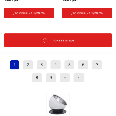
До кошика
Купить
До кошика
Купить
Показати ще
1
2
3
4
5
6
7
8
9
>
>|