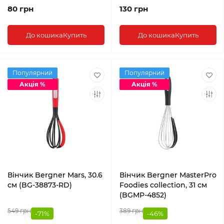
80 грн
130 грн
До кошика
Купить
До кошика
Купить
Популярний
Популярний
Акція %
Акція %
Вінчик Bergner Mars, 30.6
Вінчик Bergner MasterPro
см (BG-38873-RD)
Foodies collection, 31 см
(BGMP-4852)
549 грн
389 грн
-71%
-46%