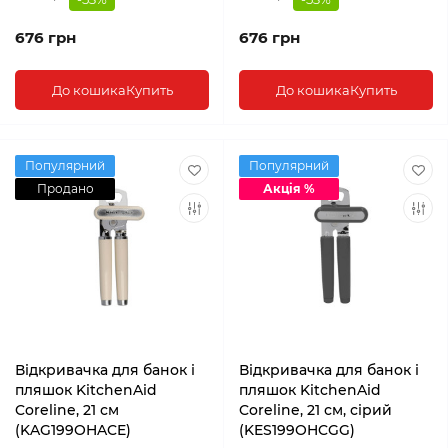
676 грн
676 грн
До кошика
Купить
До кошика
Купить
Популярний
Популярний
Продано
Акція %
Відкривачка для банок і
Відкривачка для банок і
пляшок KitchenAid
пляшок KitchenAid
Coreline, 21 см
Coreline, 21 см, сірий
(KAG199OHACE)
(KES199OHCGG)