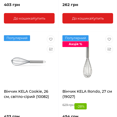
403 грн
262 грн
До кошика
Купить
До кошика
Купить
Популярний
Популярний
Акція %
Вінчик KELA Cookie, 26
Вінчик KELA Rondo, 27 см
см, світло-сірий (10082)
(19027)
629 грн
-28%
433 грн
454 грн