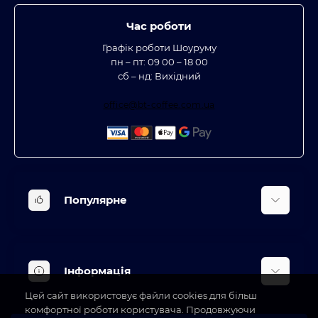
Час роботи
Графік роботи Шоуруму
пн – пт: 09 00 – 18 00
сб – нд: Вихідний
office@bt-coffee.com.ua
Популярне
Вбудована техніка
Кліматична техніка
Інформація
Аксесуари та насадки
Цей сайт використовує файли cookies для більш
Будинок, сад, город
Доставка
комфортної роботи користувача. Продовжуючи