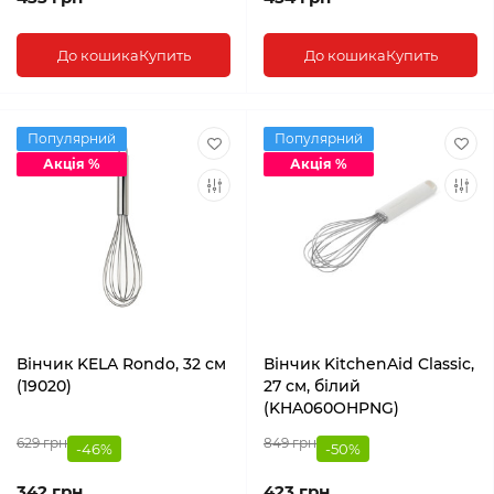
До кошика
Купить
До кошика
Купить
Популярний
Популярний
Акція %
Акція %
Вінчик KELA Rondo, 32 см
Вінчик KitchenAid Classic,
(19020)
27 см, білий
(KHA060OHPNG)
629 грн
849 грн
-46%
-50%
342 грн
423 грн