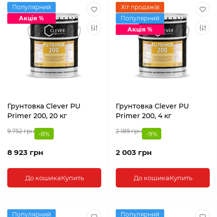
Популярний
Хіт продажів
Акція %
Популярний
Акція %
Грунтовка Clever PU
Грунтовка Clever PU
Primer 200, 20 кг
Primer 200, 4 кг
9 752 грн
2 189 грн
-8%
-9%
8 923 грн
2 003 грн
До кошика
Купить
До кошика
Купить
Популярний
Популярний