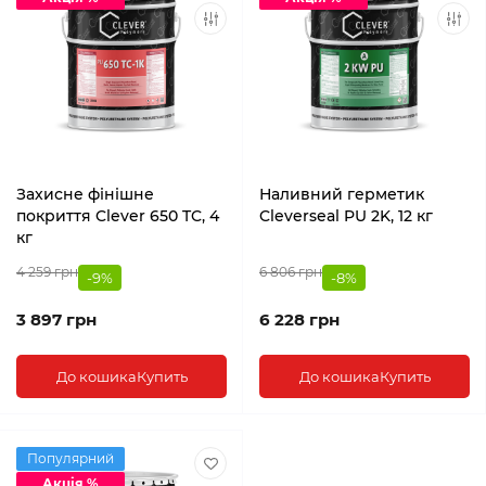
Захисне фінішне
Наливний герметик
покриття Clever 650 TC, 4
Cleverseal PU 2K, 12 кг
кг
4 259 грн
6 806 грн
-9%
-8%
3 897 грн
6 228 грн
До кошика
Купить
До кошика
Купить
Популярний
Акція %