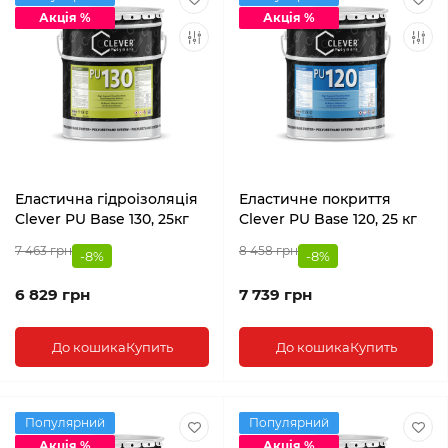
Акція %
Акція %
Еластична гідроізоляція
Еластичне покриття
Clever PU Base 130, 25кг
Clever PU Base 120, 25 кг
7 463 грн
8 458 грн
-8%
-8%
6 829 грн
7 739 грн
До кошика
Купить
До кошика
Купить
Популярний
Популярний
Акція %
Акція %