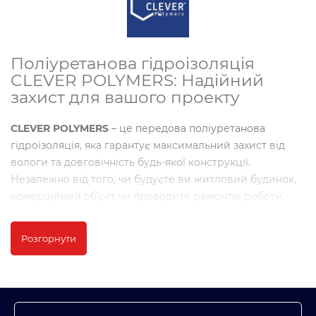
Поліуретанова гідроізоляція
CLEVER POLYMERS: Надійний
захист для вашого проекту
CLEVER POLYMERS
– це передова поліуретанова
гідроізоляція, яка гарантує максимальний захист від
вологи та довговічність будь-якої конструкції.
Незалежно від того, чи будуєте ви житловий будинок,
комерційний об'єкт чи проводите ремонтні роботи,
поліуретанова гідроізоляція CLEVER POLYMERS
забезпечує високі експлуатаційні характеристики та
Розгорнути
повну герметичність.
Переваги CLEVER POLYMERS:
Ідеальна водонепроникність
: Високоякісні