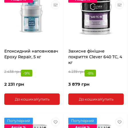
Епоксидний наповнювач
Захисне фінішне
Epoxy Repair, 5 кг
покриття Clever 640 TC, 4
кг
2 438 грн
4 239 грн
-9%
-8%
2 231 грн
3 879 грн
До кошика
Купить
До кошика
Купить
Популярний
Популярний
Акція %
Акція %