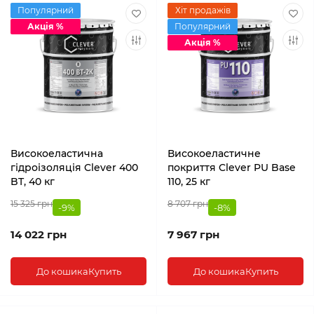
Популярний
Хіт продажів
Акція %
Популярний
Акція %
Високоеластична
Високоеластичне
гідроізоляція Clever 400
покриття Clever PU Base
BT, 40 кг
110, 25 кг
15 325 грн
8 707 грн
-9%
-8%
14 022 грн
7 967 грн
До кошика
Купить
До кошика
Купить