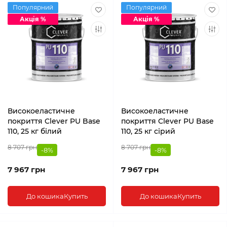
Популярний
Популярний
Акція %
Акція %
Високоеластичне
Високоеластичне
покриття Clever PU Base
покриття Clever PU Base
110, 25 кг білий
110, 25 кг сірий
8 707 грн
8 707 грн
-8%
-8%
7 967 грн
7 967 грн
До кошика
Купить
До кошика
Купить