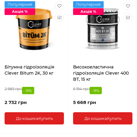
Популярний
Популярний
Акція %
Акція %
Бітумна гідроізоляція
Високоеластична
Clever Bitum 2K, 30 кг
гідроізоляція Clever 400
BT, 15 кг
2 985 грн
6 194 грн
-9%
-9%
2 732 грн
5 668 грн
До кошика
Купить
До кошика
Купить