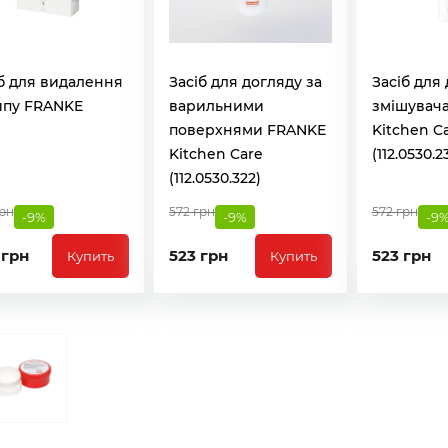
б для видалення
Засіб для догляду за
Засіб для
ипу FRANKE
варильними
змішувач
поверхнями FRANKE
Kitchen C
Kitchen Care
(112.0530.2
(112.0530.322)
грн
572 грн
572 грн
-9%
-9%
-9
 грн
523 грн
523 грн
Купить
Купить