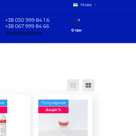
Мова
+38 050 999 84 1 6
0
+38 067 999 84 66
0 грн
Замовити дзвінок
ий
Популярний
Акція %