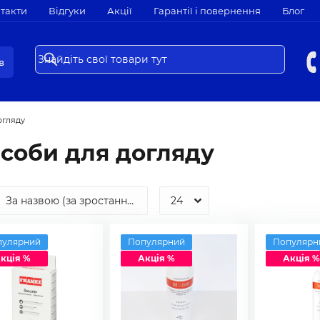
такти
Відгуки
Акції
Гарантії і повернення
Блог
в
огляду
соби для догляду
пулярний
Популярний
Популярн
кція %
Акція %
Акція %