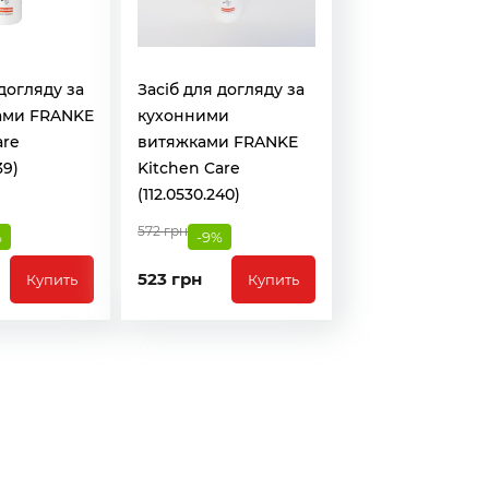
 догляду за
Засіб для догляду за
ами FRANKE
кухонними
are
витяжками FRANKE
39)
Kitchen Care
(112.0530.240)
572 грн
%
-9%
523 грн
Купить
Купить