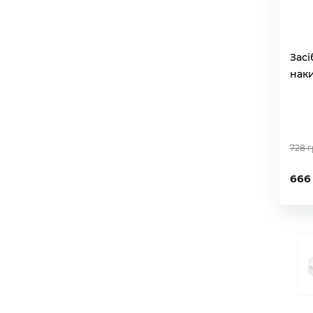
Засі
нак
728 
666