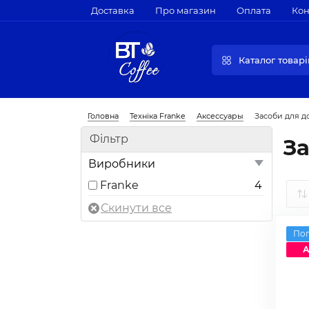
Доставка
Про магазин
Оплата
Кон
Каталог товарі
Головна
Техніка Franke
Аксессуары
Засоби для д
Фільтр
За
Виробники
Franke
4
По
А