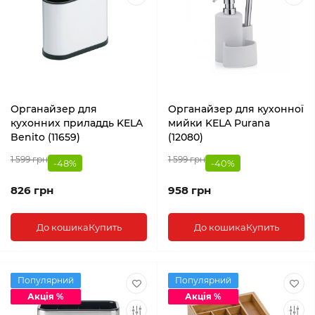
Органайзер для
Органайзер для кухонної
кухонних приладдь KELA
мийки KELA Purana
Benito (11659)
(12080)
1 599 грн
1 599 грн
-48%
-40%
826 грн
958 грн
До кошика
Купить
До кошика
Купить
Популярний
Популярний
Акція %
Акція %