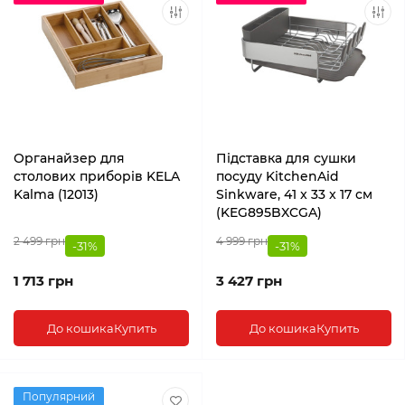
Органайзер для
Підставка для сушки
столових приборів KELA
посуду KitchenAid
Kalma (12013)
Sinkware, 41 x 33 x 17 см
(KEG895BXCGA)
2 499 грн
4 999 грн
-31%
-31%
1 713 грн
3 427 грн
До кошика
Купить
До кошика
Купить
Популярний