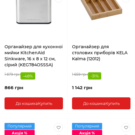
Органайзер для кухонної
Органайзер для
мийки KitchenAid
столових приборів KELA
Sinkware, 16 х 8 х 12 см,
Kalma (12012)
сірий (KEG784OSSSA)
1 679 грн
1 659 грн
-48%
-31%
866 грн
1 142 грн
До кошика
Купить
До кошика
Купить
Популярний
Популярний
Акція %
Акція %