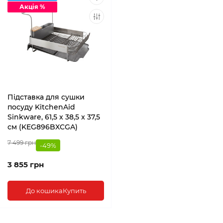
Акція %
Підставка для сушки
посуду KitchenAid
Sinkware, 61,5 x 38,5 x 37,5
см (KEG896BXCGA)
7 499 грн
-49%
3 855 грн
До кошика
Купить