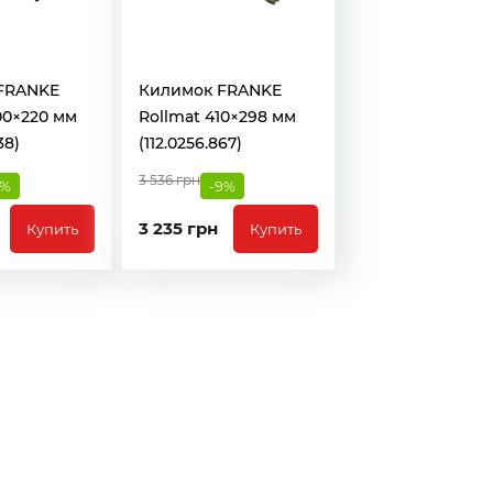
FRANKE
Килимок FRANKE
00×220 мм
Rollmat 410×298 мм
38)
(112.0256.867)
3 536 грн
8%
-9%
3 235 грн
Купить
Купить