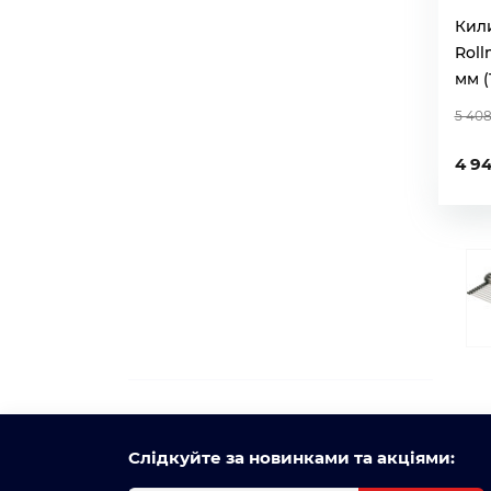
Кил
Roll
мм (
5 408
4 9
Слідкуйте за новинками та акціями: