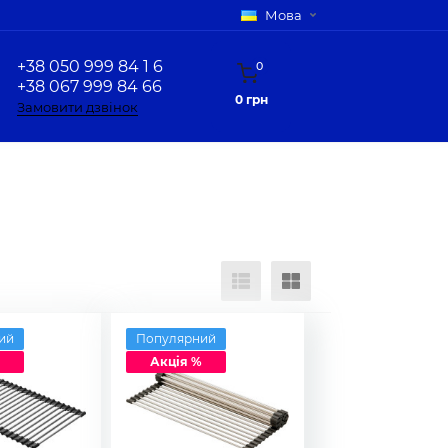
Мова
+38 050 999 84 1 6
0
+38 067 999 84 66
0 грн
Замовити дзвінок
ий
Популярний
Акція %