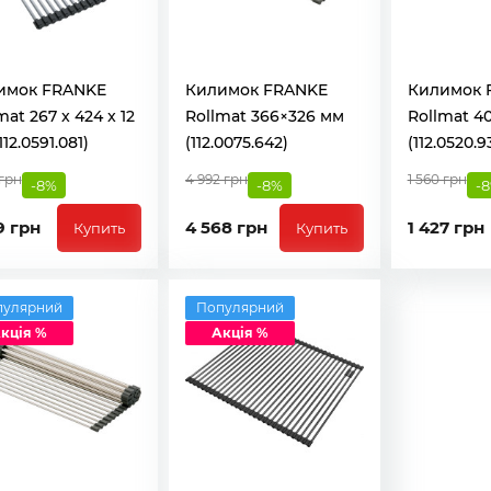
имок FRANKE
Килимок FRANKE
Килимок 
mat 267 x 424 x 12
Rollmat 366×326 мм
Rollmat 4
112.0591.081)
(112.0075.642)
(112.0520.9
 грн
4 992 грн
1 560 грн
-8%
-8%
-
9 грн
4 568 грн
1 427 грн
Купить
Купить
пулярний
Популярний
кція %
Акція %