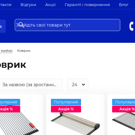
такти
Відгуки
Акції
Гарантії і повернення
Блог
в
х мийок
Коврик
оврик
пулярний
Популярний
Популярн
кція %
Акція %
Акція %