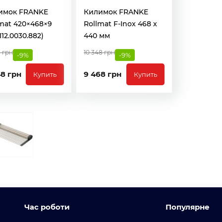
имок FRANKE
Килимок FRANKE
mat 420×468×9
Rollmat F-Inox 468 x
112.0030.882)
440 мм
 грн
10 348 грн
-9%
-9%
48 грн
9 468 грн
Купить
Купить
Час роботи
Популярне