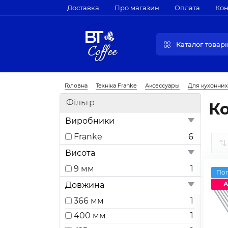
Доставка
Про магазин
Оплата
Кон
Каталог товарі
Головна
Техніка Franke
Аксессуары
Для кухонни
Фільтр
К
Виробники
Franke
6
Висота
9 мм
1
По
Довжина
А
366 мм
1
400 мм
1