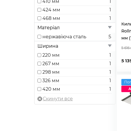
410 мм
1
424 мм
1
468 мм
1
Кил
Матеріал
Roll
нержавіюча сталь
5
мм (
Ширина
5 616
220 мм
1
5 13
267 мм
1
298 мм
1
326 мм
1
По
420 мм
1
А