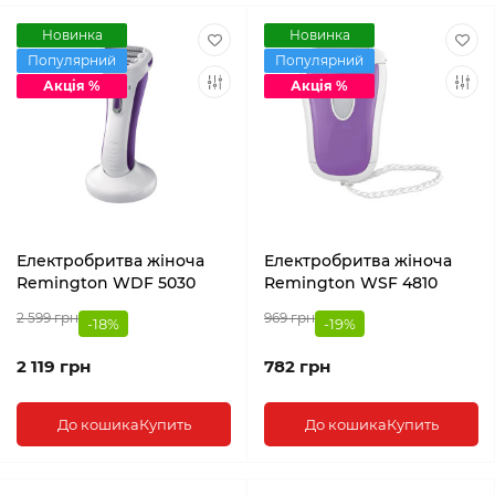
Новинка
Новинка
Популярний
Популярний
Акція %
Акція %
Електробритва жіноча
Електробритва жіноча
Remington WDF 5030
Remington WSF 4810
2 599 грн
969 грн
-18%
-19%
2 119 грн
782 грн
До кошика
Купить
До кошика
Купить