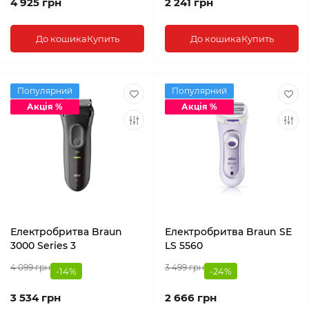
4 925 грн
2 241 грн
До кошика
Купить
До кошика
Купить
Популярний
Популярний
Акція %
Акція %
Електробритва Braun
Електробритва Braun SE
3000 Series 3
LS 5560
4 099 грн
3 499 грн
-14%
-24%
3 534 грн
2 666 грн