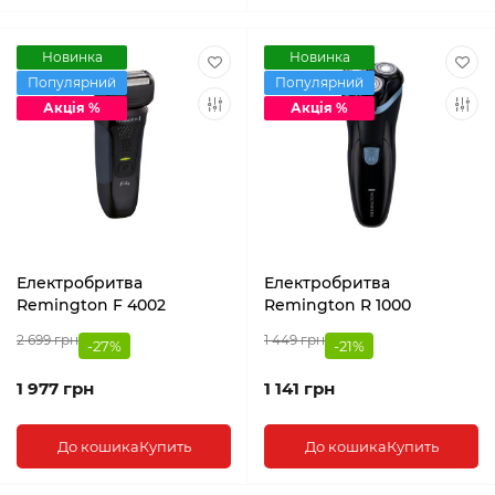
Новинка
Новинка
Популярний
Популярний
Акція %
Акція %
Електробритва
Електробритва
Remington F 4002
Remington R 1000
2 699 грн
1 449 грн
-27%
-21%
1 977 грн
1 141 грн
До кошика
Купить
До кошика
Купить