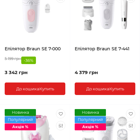
Епілятор Braun SE 7-000
Епілятор Braun SE 7-441
5 199 грн
-36%
3 342 грн
4 379 грн
До кошика
Купить
До кошика
Купить
Новинка
Новинка
Популярний
Популярний
Акція %
Акція %