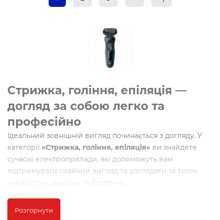
Стрижка, гоління, епіляція —
догляд за собою легко та
професійно
Ідеальний зовнішній вигляд починається з догляду. У
категорії
«Стрижка, гоління, епіляція»
ви знайдете
сучасні електроприлади, які допоможуть вам
підтримувати охайний вигляд та доглядати за тілом
комфортно, швидко та безпечно.
Що представлено у каталозі?
Розгорнути