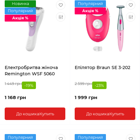
Новинка
Популярний
Популярний
Акція %
Акція %
Електробритва жіноча
Епілятор Braun SE 3-202
Remington WSF 5060
1 449 грн
2 599 грн
-19%
-23%
1 168 грн
1 999 грн
До кошика
Купить
До кошика
Купить
Популярний
Популярний