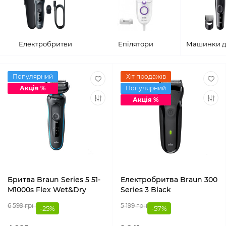
Електробритви
Епілятори
Машинки д
Популярний
Хіт продажів
Акція %
Популярний
Акція %
Бритва Braun Series 5 51-
Електробритва Braun 300
M1000s Flex Wet&Dry
Series 3 Black
6 599 грн
5 199 грн
-25%
-57%