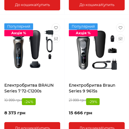
До кошика
Купить
До кошика
Купить
Популярний
Популярний
Акція %
Акція %
Електробритва BRAUN
Електробритва Braun
Series 7 72-C1200s
Series 9 9615s
10 999 грн
21 999 грн
-24%
-29%
8 373 грн
15 666 грн
До кошика
Купить
До кошика
Купить