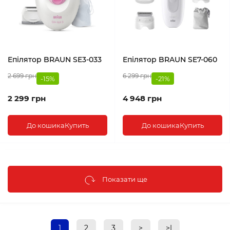
Епілятор BRAUN SE3-033
Епілятор BRAUN SE7-060
2 699 грн
6 299 грн
-15%
-21%
2 299 грн
4 948 грн
До кошика
Купить
До кошика
Купить
Показати ще
1
2
3
>
>|