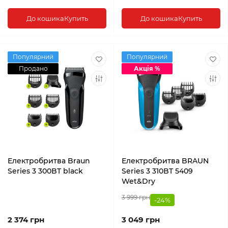
До кошика
Купить
До кошика
Купить
Популярний
Популярний
Продано
Акція %
Електробритва Braun
Електробритва BRAUN
Series 3 300BT black
Series 3 310BT 5409
Wet&Dry
3 999 грн
-24%
2 374 грн
3 049 грн