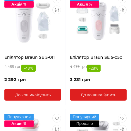
Акція %
Акція %
Епілятор Braun SE 5-011
Епілятор Braun SE 5-050
4 499 грн
4 499 грн
-49%
-28%
2 292 грн
3 231 грн
До кошика
Купить
До кошика
Купить
Популярний
Популярний
Акція %
Продано