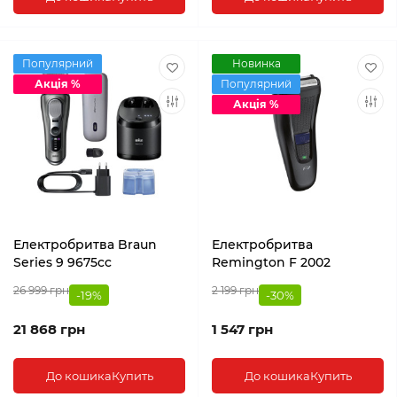
Популярний
Новинка
Акція %
Популярний
Акція %
Електробритва Braun
Електробритва
Series 9 9675cc
Remington F 2002
26 999 грн
2 199 грн
-19%
-30%
21 868 грн
1 547 грн
До кошика
Купить
До кошика
Купить