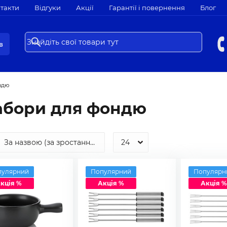
такти
Відгуки
Акції
Гарантії і повернення
Блог
в
ндю
абори для фондю
пулярний
Популярний
Популярн
кція %
Акція %
Акція %