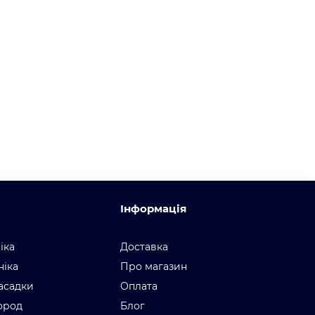
Інформація
іка
Доставка
ніка
Про магазин
асадки
Оплата
город
Блог