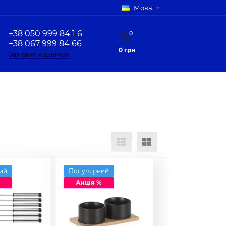
Мова
+38 050 999 84 1 6
0
+38 067 999 84 66
0 грн
Замовити дзвінок
ий
Популярний
Акція %