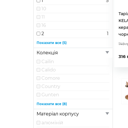
1
5
10
Тарі
11
KELA
16
кера
2
1
чорн
3
Показати все (5)
749 г
5
Колекція
316 
6
2
Cailin
8
Calido
9
Comore
Country
Gunten
Joy
Показати все (8)
Lancy
Матеріал корпусу
Natura
алюміній
Roman