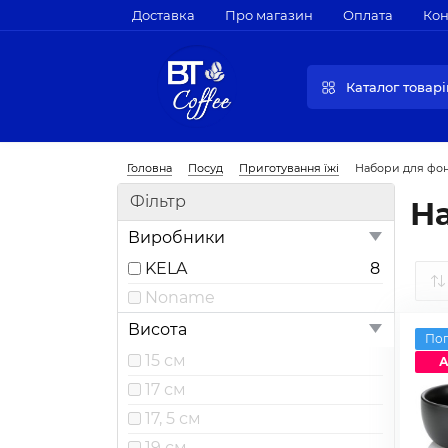
Доставка
Про магазин
Оплата
Кон
Каталог товарі
Головна
Посуд
Приготування їжі
Набори для фо
Фільтр
Н
Виробники
KELA
8
Noname
Висота
По
15 см
А
17 см
17, 5 см
19 см