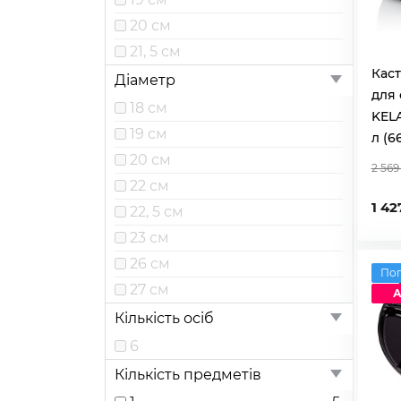
20 см
21, 5 см
Каст
Діаметр
для
18 см
KELA
19 см
л (6
20 см
2 569
22 см
1 42
22, 5 см
23 см
26 см
По
27 см
А
Кількість осіб
6
Кількість предметів