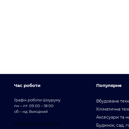
Час роботи
Популярне
Графік роботи Шоуруму
Вбудована техн
пн – пт: 09 00 – 18 00
Кліматична тех
сб – нд: Вихідний
Аксесуари та н
office@bt-coffee.com.ua
Будинок, сад, 