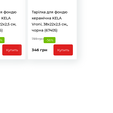
ля фондю
Тарілка для фондю
 KELA
керамічна KELA
22х2,5 см,
Vroni, 38х22х2,5 см,,
6)
чорна (67405)
789 грн
6%
-56%
346 грн
Купить
Купить