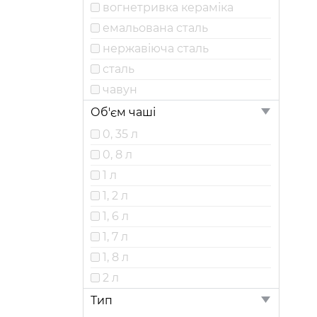
вогнетривка кераміка
Savor
емальована сталь
Siena
нержавіюча сталь
Simplon
сталь
Tessin
чавун
Об'єм чаші
0, 35 л
0, 8 л
1 л
1, 2 л
1, 6 л
1, 7 л
1, 8 л
2 л
Тип