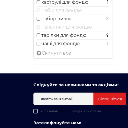
каструлі для фондю
1
набір для фондю
набор вилок
2
пальники для фондю
тарілки для фондю
4
чаші для фондю
1
Слідкуйте за новинками та акціями:
Підпишіться
Я прочитав
Оплата
і згоден з вимогами
Зателефонуйте нам: