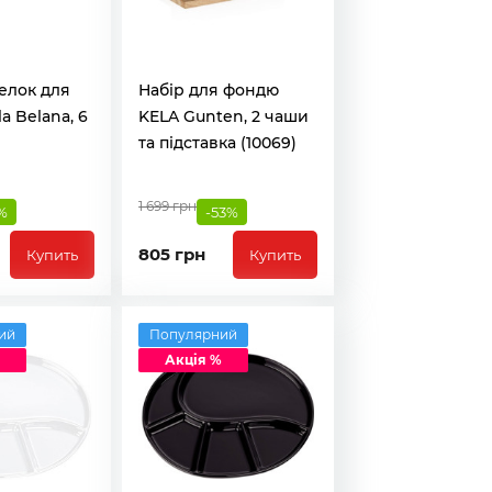
елок для
Набір для фондю
a Belana, 6
KELA Gunten, 2 чаши
та підставка (10069)
1 699 грн
%
-53%
805 грн
Купить
Купить
ий
Популярний
Акція %