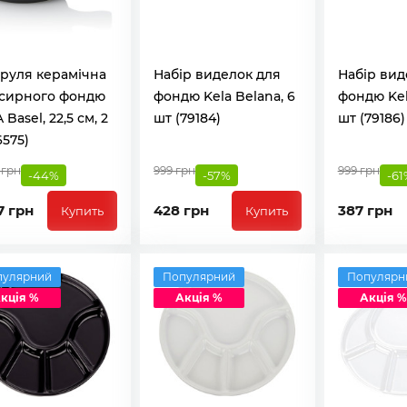
руля керамічна
Набір виделок для
Набір вид
 сирного фондю
фондю Kela Belana, 6
фондю Kel
 Basel, 22,5 см, 2
шт (79184)
шт (79186)
6575)
 грн
999 грн
999 грн
-44%
-57%
-61
7 грн
428 грн
387 грн
Купить
Купить
пулярний
Популярний
Популярн
кція %
Акція %
Акція %