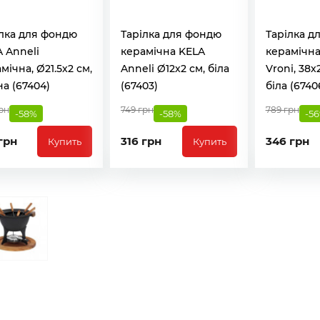
лка для фондю
Тарілка для фондю
Тарілка д
 Anneli
керамічна KELA
керамічна
мічна, Ø21.5х2 см,
Anneli Ø12х2 см, біла
Vroni, 38х
а (67404)
(67403)
біла (6740
рн
749 грн
789 грн
-58%
-58%
-5
грн
316 грн
346 грн
Купить
Купить