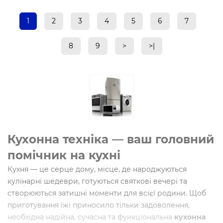
1
2
3
4
5
6
7
8
9
>
>|
Кухонна техніка — ваш головний
помічник на кухні
Кухня — це серце дому, місце, де народжуються
кулінарні шедеври, готуються святкові вечері та
створюються затишні моменти для всієї родини. Щоб
приготування їжі приносило тільки задоволення,
необхідна надійна, сучасна та функціональна
кухонна