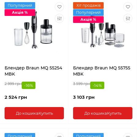
Популярний
Хіт продажів
Акція %
Популярний
Акція %
Блендер Braun MQ 55254
Блендер Braun MQ 55755
MBK
MBK
2 999 грн
3 599 грн
-16%
-14%
2 524 грн
3 103 грн
До кошика
Купить
До кошика
Купить
Популярний
Популярний