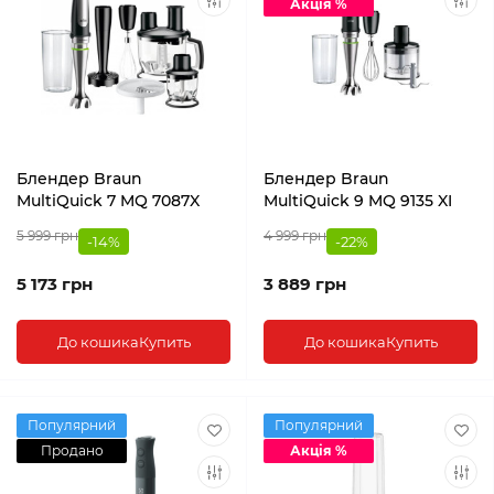
Акція %
Блендер Braun
Блендер Braun
MultiQuick 7 MQ 7087X
MultiQuick 9 MQ 9135 XI
5 999 грн
4 999 грн
-14%
-22%
5 173 грн
3 889 грн
До кошика
Купить
До кошика
Купить
Популярний
Популярний
Продано
Акція %