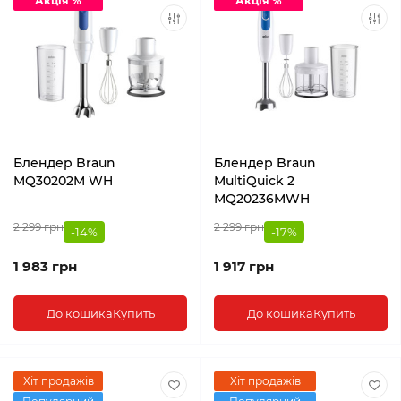
Акція %
Акція %
Блендер Braun
Блендер Braun
MQ30202M WH
MultiQuick 2
MQ20236MWH
2 299 грн
2 299 грн
-14%
-17%
1 983 грн
1 917 грн
До кошика
Купить
До кошика
Купить
Хіт продажів
Хіт продажів