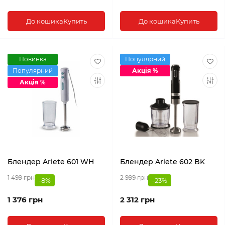
До кошика
Купить
До кошика
Купить
Новинка
Популярний
Популярний
Акція %
Акція %
Блендер Ariete 601 WH
Блендер Ariete 602 BK
1 499 грн
2 999 грн
-8%
-23%
1 376 грн
2 312 грн