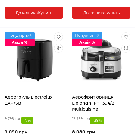
До кошика
Купить
До кошика
Купить
Популярний
Популярний
Акція %
Акція %
Аерогриль Electrolux
Аерофритюрниця
EAF7SB
Delonghi FH 1394/2
Multicuisine
9 799 грн
12 999 грн
-7%
-38%
9 090 грн
8 080 грн