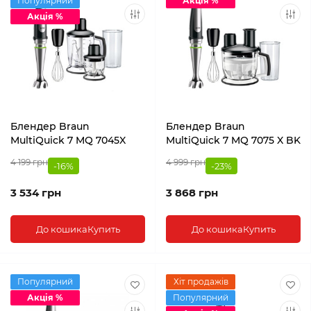
Популярний
Акція %
Акція %
Блендер Braun
Блендер Braun
MultiQuick 7 MQ 7045X
MultiQuick 7 MQ 7075 X BK
4 199 грн
4 999 грн
-16%
-23%
3 534 грн
3 868 грн
До кошика
Купить
До кошика
Купить
Популярний
Хіт продажів
Акція %
Популярний