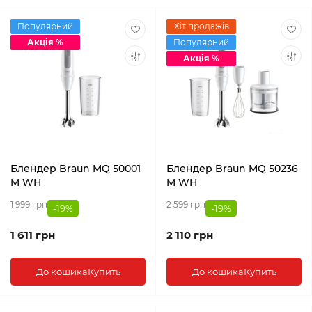
Популярний
Хіт продажів
Акція %
Популярний
Акція %
Блендер Braun MQ 50001
Блендер Braun MQ 50236
M WH
M WH
1 999 грн
2 599 грн
-19%
-19%
1 611 грн
2 110 грн
До кошика
Купить
До кошика
Купить