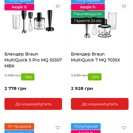
Популярний
Популярний
Акція %
Акція %
Рекомендуємо
Гарантія 24 міс
Блендер Braun
Блендер Braun
MultiQuick 5 Pro MQ 55307
MultiQuick 7 MQ 7035X
MBK
3 399 грн
3 899 грн
-18%
-25%
2 778 грн
2 928 грн
До кошика
Купить
До кошика
Купить
Хіт продажів
Популярний