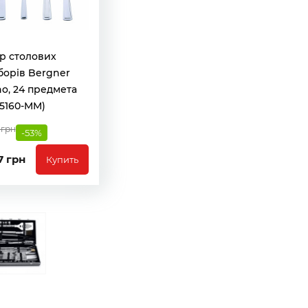
р столових
борів Bergner
no, 24 предмета
5160-MM)
 грн
-53%
7 грн
Купить