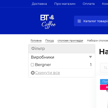
Доставка
Про магазин
Оплата
Кон
Каталог товарі
Головна
Посуд
столове приладдя
Набори столов
Фільтр
На
Виробники
Bergner
1
По
А