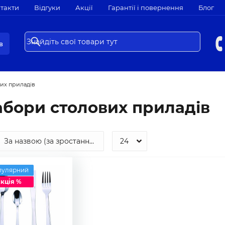
такти
Відгуки
Акції
Гарантії і повернення
Блог
в
их приладів
бори столових приладів
пулярний
кція %