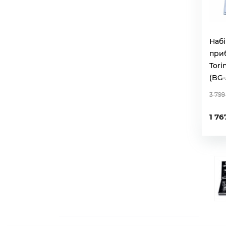
Набі
при
Tori
(BG-
3 799
1 76