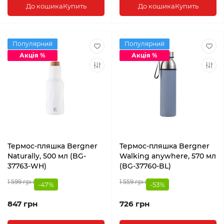
До кошика
Купить
До кошика
Купить
Популярний
Популярний
Акція %
Акція %
Термос-пляшка Bergner
Термос-пляшка Bergner
Naturally, 500 мл (BG-
Walking anywhere, 570 мл
37763-WH)
(BG-37760-BL)
1 599 грн
1 559 грн
-47%
-53%
847 грн
726 грн