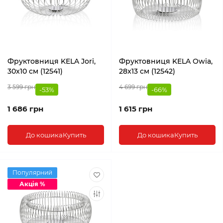
Фруктовниця KELA Jori,
Фруктовниця KELA Owia,
30x10 см (12541)
28x13 см (12542)
3 599 грн
4 699 грн
-53%
-66%
1 686 грн
1 615 грн
До кошика
Купить
До кошика
Купить
Популярний
Акція %