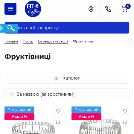
0
Головна
Посуд
Сервіровка стола
Фруктівниці
Фруктівниці
Каталог
Популярний
Популярний
Акція %
Акція %