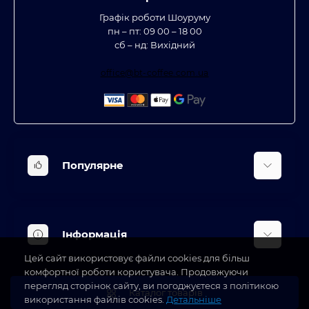
Графік роботи Шоуруму
пн – пт: 09 00 – 18 00
сб – нд: Вихідний
office@bt-coffee.com.ua
Популярне
Вбудована техніка
Кліматична техніка
Інформація
Аксесуари та насадки
Цей сайт використовує файли cookies для більш
Будинок, сад, город
Доставка
комфортної роботи користувача. Продовжуючи
Косметичні прилади
перегляд сторінок сайту, ви погоджуєтеся з політикою
Про магазин
Каталог товарів
використання файлів cookies.
Детальніше