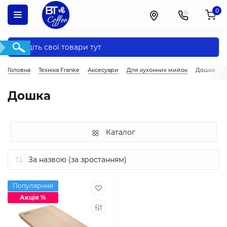
0
Головна
Техніка Franke
Аксесуари
Для кухонних мийок
Дошка
Дошка
Каталог
Популярний
Акція %