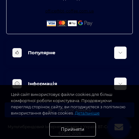
office@bt-coffee.com.ua
Популярне
Вбудована техніка
Кліматична техніка
Інформація
Аксесуари та насадки
Цей сайт використовує файли cookies для більш
Будинок, сад, город
Доставка
комфортної роботи користувача. Продовжуючи
Косметичні прилади
перегляд сторінок сайту, ви погоджуєтеся з політикою
Про магазин
Каталог товарів
використання файлів cookies.
Детальніше
Оплата
Блог
Мультибрендовий Інтернет-магазин в Україні BT-Coffee.com.ua
Прийняти
©2022-2026
Виробники