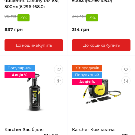
чищення салону RM 651,
500мл(6.296-105.0)
500мл(6.296-168.0)
915 грн
343 грн
-9%
-9%
837 грн
314 грн
До кошика
Купить
До кошика
Купить
Популярний
Хіт продажів
Акція %
Популярний
Акція %
Karcher Засіб для
Karcher Компактна