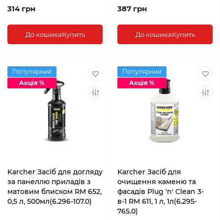
314 грн
387 грн
До кошика
Купить
До кошика
Купить
Популярний
Популярний
Акція %
Акція %
Karcher Засіб для догляду
Karcher Засіб для
за панеллю приладів з
очищення каменю та
матовим блиском RM 652,
фасадів Plug 'n' Clean 3-
0,5 л, 500мл(6.296-107.0)
в-1 RM 611, 1 л, 1л(6.295-
765.0)