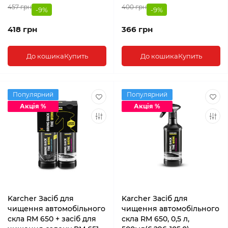
457 грн
400 грн
-9%
-9%
418 грн
366 грн
До кошика
Купить
До кошика
Купить
Популярний
Популярний
Акція %
Акція %
Karcher Засіб для
Karcher Засіб для
чищення автомобільного
чищення автомобільного
скла RM 650 + засіб для
скла RM 650, 0,5 л,