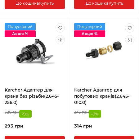
До кошика
Купить
До кошика
Купить
Популярний
Популярний
Акція %
Акція %
Karcher Адаптер для
Karcher Адаптер для
крана без різьби(2.645-
побутових кранів(2.645-
256.0)
010.0)
320 грн
343 грн
-9%
-9%
293 грн
314 грн