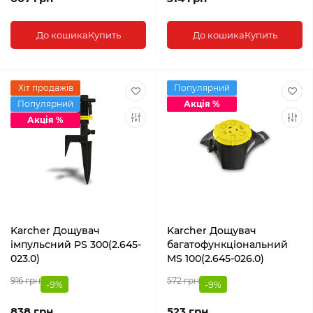
До кошика
Купить
До кошика
Купить
Хіт продажів
Популярний
Популярний
Акція %
Акція %
Karcher Дощувач
Karcher Дощувач
імпульсний PS 300(2.645-
багатофункціональний
023.0)
MS 100(2.645-026.0)
916 грн
572 грн
-9%
-9%
838 грн
523 грн