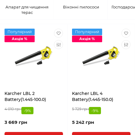
Апарат для чищення
Віконні пилососи
Господарсь
терас
Популярний
Популярний
Акція %
Акція %
Karcher LBL 2
Karcher LBL 4
Battery(1.445-100.0)
Battery(1.445-150.0)
4 010 грн
5 729 грн
-9%
-9%
3 669 грн
5 242 грн