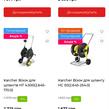
До кошика
Купить
До кошика
Купить
Популярний
Хіт продажів
Акція %
Популярний
Акція %
Karcher Візок для
Karcher Візок для шлангу
шлангів HT 4.500(2.645-
НС 50(2.645-254.0)
170.0)
2 978 грн
1 832 грн
-9%
-9%
2 725 грн
1 677 грн