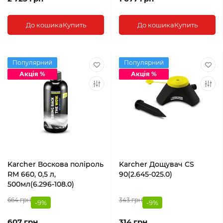
До кошика
Купить
До кошика
Купить
Популярний
Популярний
Акція %
Акція %
Karcher Воскова поліроль
Karcher Дощувач CS
RM 660, 0,5 л,
90(2.645-025.0)
500мл(6.296-108.0)
664 грн
343 грн
-9%
-9%
607 грн
314 грн