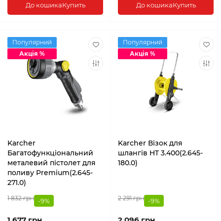
До кошика
Купить
До кошика
Купить
Популярний
Популярний
Акція %
Акція %
Karcher
Karcher Візок для
Багатофункціональний
шлангів HT 3.400(2.645-
металевий пістолет для
180.0)
поливу Premium(2.645-
271.0)
1 832 грн
2 291 грн
-9%
-9%
1 677 грн
2 096 грн