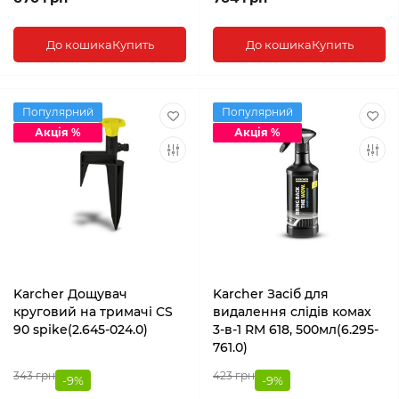
До кошика
Купить
До кошика
Купить
Популярний
Популярний
Акція %
Акція %
Karcher Дощувач
Karcher Засіб для
круговий на тримачі CS
видалення слідів комах
90 spike(2.645-024.0)
3-в-1 RM 618, 500мл(6.295-
761.0)
343 грн
423 грн
-9%
-9%