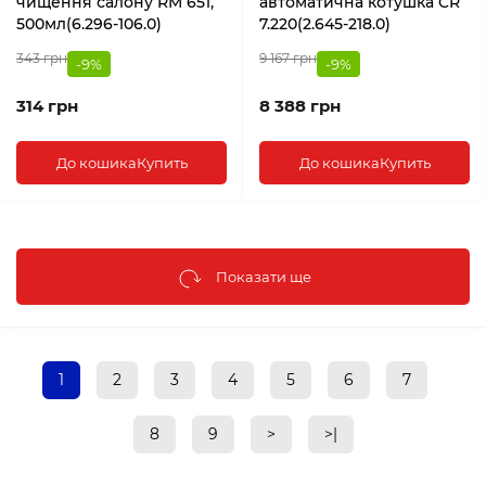
чищення салону RM 651,
автоматична котушка CR
500мл(6.296-106.0)
7.220(2.645-218.0)
343 грн
9 167 грн
-9%
-9%
314 грн
8 388 грн
До кошика
Купить
До кошика
Купить
Показати ще
1
2
3
4
5
6
7
8
9
>
>|