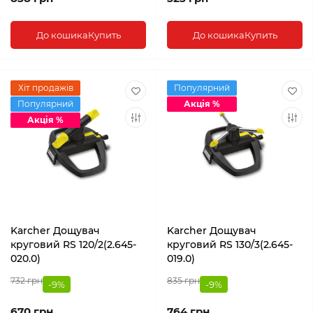
До кошика
Купить
До кошика
Купить
Хіт продажів
Популярний
Популярний
Акція %
Акція %
Karcher Дощувач
Karcher Дощувач
круговий RS 120/2(2.645-
круговий RS 130/3(2.645-
020.0)
019.0)
732 грн
835 грн
-9%
-9%
670 грн
764 грн