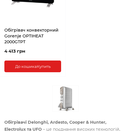
Обігрівач конвекторний
Gorenje OPTIHEAT
2000GTPT
4 413 грн
До кошика
Купить
Обігрівачі Delonghi, Ardesto, Cooper & Hunter,
Electrolux та UFO
– це поєднання високих технологій,