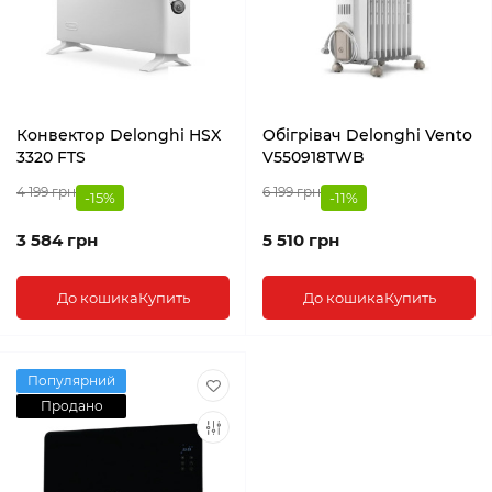
Конвектор Delonghi HSX
Обігрівач Delonghi Vento
3320 FTS
V550918TWB
4 199 грн
6 199 грн
-15%
-11%
3 584 грн
5 510 грн
До кошика
Купить
До кошика
Купить
Популярний
Продано