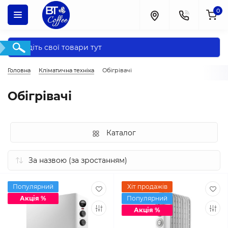
0
Головна
Кліматична техніка
Обігрівачі
Обігрівачі
Каталог
Популярний
Хіт продажів
Акція %
Популярний
Акція %