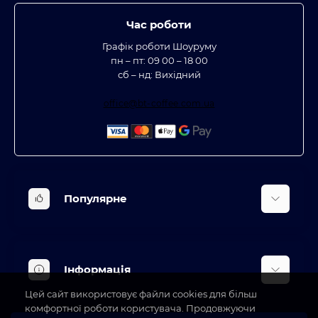
Час роботи
Графік роботи Шоуруму
пн – пт: 09 00 – 18 00
сб – нд: Вихідний
office@bt-coffee.com.ua
Популярне
Вбудована техніка
Кліматична техніка
Інформація
Аксесуари та насадки
Цей сайт використовує файли cookies для більш
Будинок, сад, город
Доставка
комфортної роботи користувача. Продовжуючи
Косметичні прилади