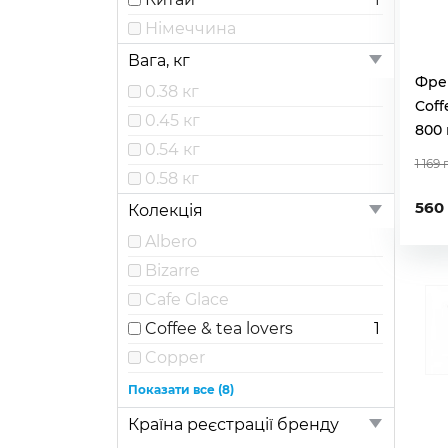
Німеччина
Вага, кг
Фре
0.38 кг
Coff
0.45 кг
800 
0.54 кг
1 169 
0.58 кг
560
Колекція
Albero
Bizarre
Cafe Glace
Coffee & tea lovers
1
Copper
Essentials
Показати все (8)
Essentials, Essentials
Країна реєстрації бренду
Studio