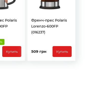
с Polaris
Френч-прес Polaris
00FP
Lorenzo-600FP
(016237)
2%
509 грн
Купить
Купить