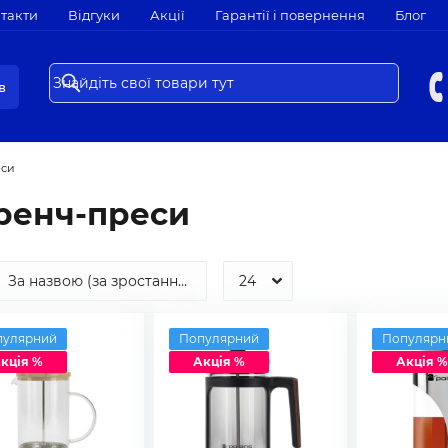
такти
Відгуки
Акції
Гарантії і повернення
Блог
в
еси
ренч-преси
пулярний
Популярний
Популярн
кція %
Акція %
Акція %