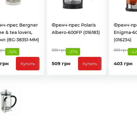
нч-прес Bergner
Френч-прес Polaris
Френч-пре
ee & tea lovers,
Albero-600FP (016183)
Enigma-6
мл (BG-38351-MM)
(016234)
грн
699 грн
699 грн
-52%
-27%
-4
 грн
509 грн
403 грн
Купить
Купить