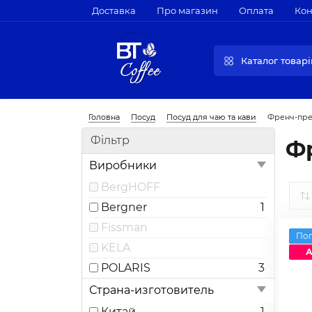
Доставка
Про магазин
Оплата
Кон
Каталог товарі
Головна
Посуд
Посуд для чаю та кави
Френч-пр
Фільтр
Ф
Виробники
BergHOFF
Bergner
1
Fissman
По
KELA
А
POLARIS
3
Страна-изготовитель
Китай
1