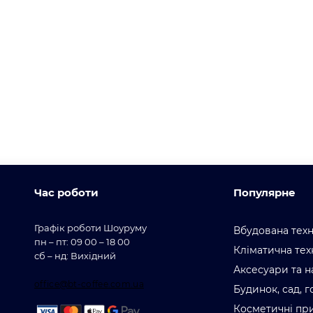
Час роботи
Популярне
Графік роботи Шоуруму
Вбудована техн
пн – пт: 09 00 – 18 00
Кліматична тех
сб – нд: Вихідний
Аксесуари та н
office@bt-coffee.com.ua
Будинок, сад, 
Косметичні пр