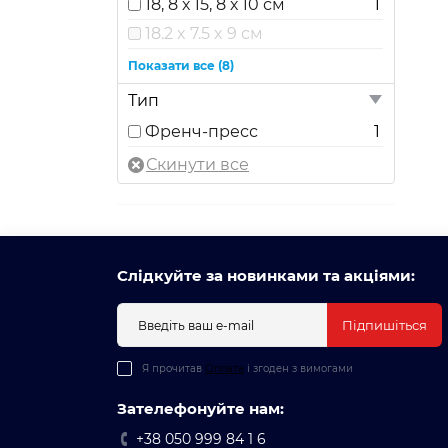
18, 8 х 15, 8 х 10 см
1
18.2 x 7.5 x 9 см
19 х 9 х 9 см
Показати все (8)
20 х 10, 5 х 14 см
Тип
20.8 x 9.7 x 11.5 см
Френч-пресс
1
21 х 16 х 10 см
21.5 х 17 х 10 см
22 х 16 см
22.5 x 10 x 13.5 см
23.4 x 10.7 x 12.5 см
Слідкуйте за новинками та акціями:
Підпишіться
Я прочитав
Оплата
і згоден з вимогами
Зателефонуйте нам:
+38 050 999 84 1 6