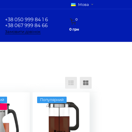
Мова
+38 050 999 84 1 6
0
+38 067 999 84 66
0 грн
Замовити дзвінок
ий
Популярний