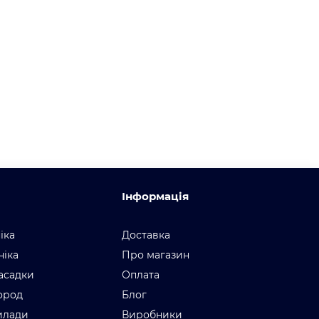
Інформація
іка
Доставка
ніка
Про магазин
асадки
Оплата
город
Блог
илади
Виробники