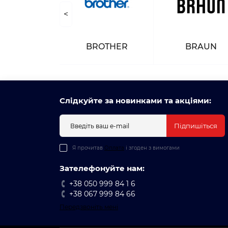
<
NASONIC
BROTHER
BRAUN
Слідкуйте за новинками та акціями:
Підпишіться
Я прочитав
Оплата
і згоден з вимогами
Зателефонуйте нам:
+38 050 999 84 1 6
+38 067 999 84 66
Передзвоніть мені