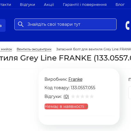
такти
Відгуки
Акції
Гарантії і повернення
Блог
в
х мийок
Вентиль-эксцентрик
Запасний болт для вентиля Grey Line FRANKE 
иля Grey Line FRANKE (133.0557.
Виробник:
Franke
Код товару:
133.0557.055
Відгуки:
(0)
Немає в наявності