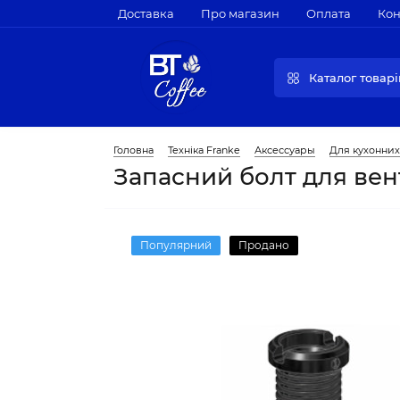
Доставка
Про магазин
Оплата
Кон
Каталог товарі
Головна
Техніка Franke
Аксессуары
Для кухонни
Запасний болт для вент
Популярний
Продано