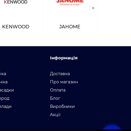
>
KENWOOD
JAHOME
Інформація
іка
Доставка
ніка
Про магазин
асадки
Оплата
город
Блог
илади
Виробники
Акції