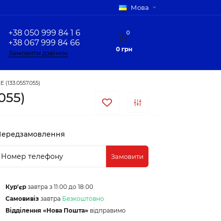
Мова
+38 050 999 84 1 6
0
+38 067 999 84 66
0 грн
Замовити дзвінок
(133.0557.055)
055)
Передзамовлення
Замовити
Кур'єр
завтра з 11:00 до 18:00
Самовивіз
завтра
Безкоштовно
Відділення «Нова Пошта»
відправимо