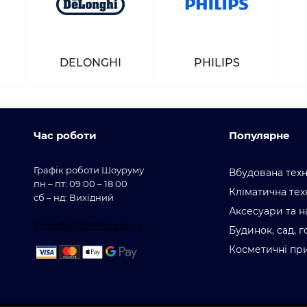
DELONGHI
PHILIPS
Час роботи
Популярне
Графік роботи Шоуруму
Вбудована техн
пн – пт: 09 00 – 18 00
Кліматична тех
сб – нд: Вихідний
Аксесуари та н
office@bt-coffee.com.ua
Будинок, сад, 
Косметичні пр