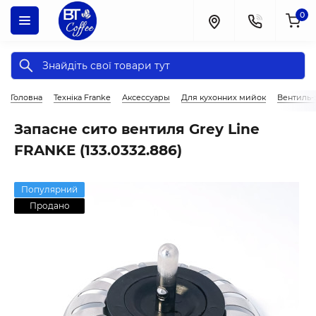
0
Головна
Техніка Franke
Аксессуары
Для кухонних мийок
Вентиль-
Запасне сито вентиля Grey Line
FRANKE (133.0332.886)
Популярний
Продано