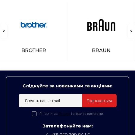
<
>
BROTHER
BRAUN
Слідкуйте за новинками та акціями:
Підпишіться
Я прочитав
Оплата
і згоден з вимогами
Зателефонуйте нам: