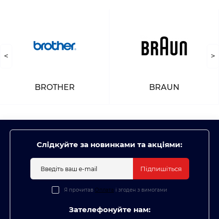
<
>
BROTHER
BRAUN
Слідкуйте за новинками та акціями:
Підпишіться
Я прочитав
Оплата
і згоден з вимогами
Зателефонуйте нам: