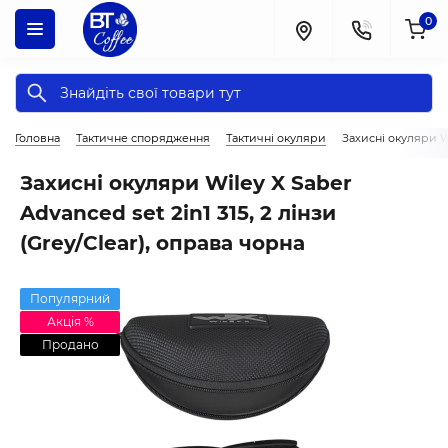
0
Головна
Тактичне спорядження
Тактичні окуляри
Захисні окуляри Wi
Захисні окуляри Wiley X Saber
Advanced set 2in1 315, 2 лінзи
(Grey/Clear), оправа чорна
Популярний
Акція %
Продано