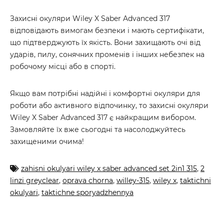
Захисні окуляри Wiley X Saber Advanced 317
відповідають вимогам безпеки і мають сертифікати,
що підтверджують їх якість. Вони захищають очі від
ударів, пилу, сонячних променів і інших небезпек на
робочому місці або в спорті.
Якщо вам потрібні надійні і комфортні окуляри для
роботи або активного відпочинку, то захисні окуляри
Wiley X Saber Advanced 317 є найкращим вибором.
Замовляйте їх вже сьогодні та насолоджуйтесь
захищеними очима!
zahisni okulyari wiley x saber advanced set 2in1 315
,
2
linzi greyclear
,
oprava chorna
,
willey-315
,
wiley x
,
taktichni
okulyari
,
taktichne sporyadzhennya