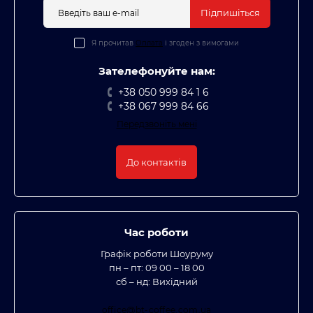
Підпишіться
Я прочитав
Оплата
і згоден з вимогами
Зателефонуйте нам:
+38 050 999 84 1 6
+38 067 999 84 66
Передзвоніть мені
До контактів
Час роботи
Графік роботи Шоуруму
пн – пт: 09 00 – 18 00
сб – нд: Вихідний
office@bt-coffee.com.ua