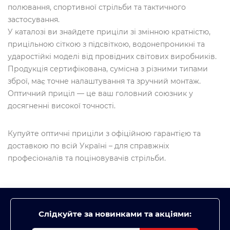
полювання, спортивної стрільби та тактичного
застосування.
У каталозі ви знайдете приціли зі змінною кратністю,
прицільною сіткою з підсвіткою, водонепроникні та
ударостійкі моделі від провідних світових виробників.
Продукція сертифікована, сумісна з різними типами
зброї, має точне налаштування та зручний монтаж.
Оптичний приціл — це ваш головний союзник у
досягненні високої точності.
Купуйте оптичні приціли з офіційною гарантією та
доставкою по всій Україні – для справжніх
професіоналів та поціновувачів стрільби.
Слідкуйте за новинками та акціями: