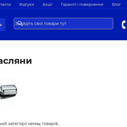
такти
Відгуки
Акції
Гарантії і повернення
Блог
в
асляни
ній категорії немає товарів.