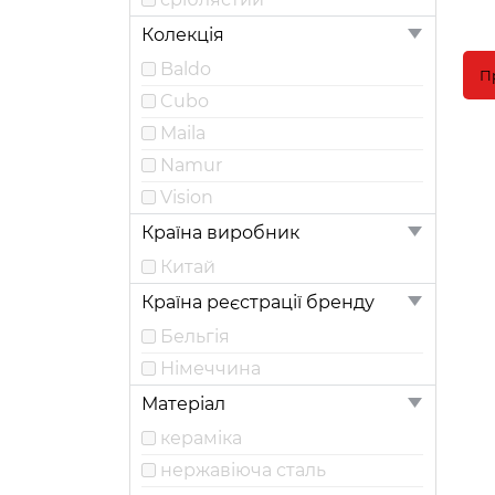
Колекція
Baldo
П
Cubo
Maila
Namur
Vision
Країна виробник
Китай
Країна реєстрації бренду
Бельгія
Німеччина
Матеріал
кераміка
нержавіюча сталь