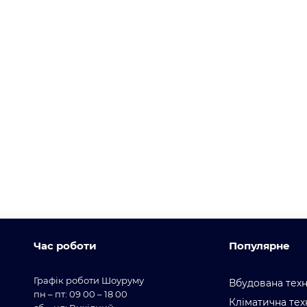
Час роботи
Популярне
Графік роботи Шоуруму
Вбудована техн
пн – пт: 09 00 – 18 00
Кліматична тех