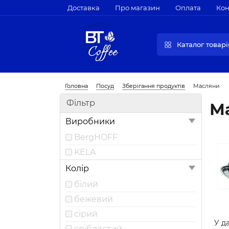
Доставка
Про магазин
Оплата
Кон
Каталог товарі
Головна
Посуд
Зберігання продуктів
Масляни
Фільтр
М
Виробники
BergHOFF
KELA
Колір
білий
бежевий
сірий
У да
сріблястий