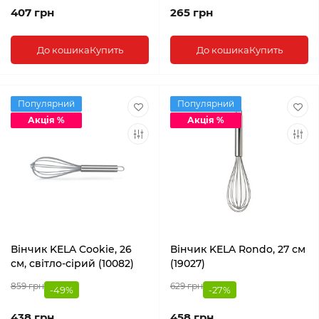
407 грн
265 грн
До кошика
Купить
До кошика
Купить
Популярний
Популярний
Акція %
Акція %
Вінчик KELA Cookie, 26
Вінчик KELA Rondo, 27 см
см, світло-сірий (10082)
(19027)
859 грн
629 грн
-49%
-27%
438 грн
458 грн