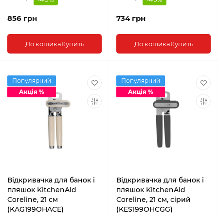
856 грн
734 грн
До кошика
Купить
До кошика
Купить
Популярний
Популярний
Акція %
Акція %
Відкривачка для банок і
Відкривачка для банок і
пляшок KitchenAid
пляшок KitchenAid
Coreline, 21 см
Coreline, 21 см, сірий
(KAG199OHACE)
(KES199OHCGG)