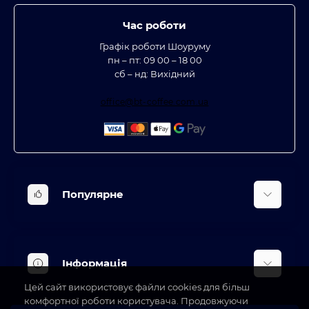
Час роботи
Графік роботи Шоуруму
пн – пт: 09 00 – 18 00
сб – нд: Вихідний
office@bt-coffee.com.ua
Популярне
Вбудована техніка
Кліматична техніка
Інформація
Аксесуари та насадки
Цей сайт використовує файли cookies для більш
Будинок, сад, город
Доставка
комфортної роботи користувача. Продовжуючи