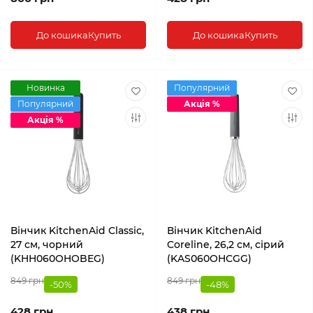
До кошика
Купить
До кошика
Купить
Новинка
Популярний
Популярний
Акція %
Акція %
Вінчик KitchenAid Classic,
Вінчик KitchenAid
27 см, чорний
Coreline, 26,2 см, сірий
(KHH060OHOBEG)
(KAS060OHCGG)
849 грн
849 грн
-50%
-48%
428 грн
438 грн