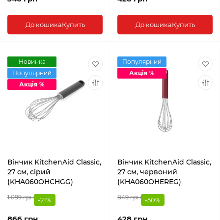
До кошика
Купить
До кошика
Купить
Новинка
Популярний
Популярний
Акція %
Акція %
Вінчик KitchenAid Classic,
Вінчик KitchenAid Classic,
27 см, сірий
27 см, червоний
(KHA060OHCHGG)
(KHA060OHEREG)
1 099 грн
849 грн
-21%
-50%
866 грн
428 грн