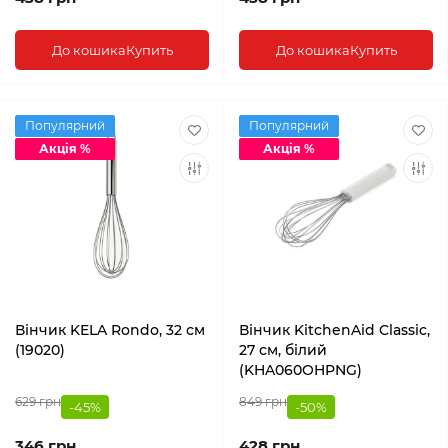
До кошика
Купить
До кошика
Купить
Популярний
Популярний
Акція %
Акція %
Вінчик KELA Rondo, 32 см
Вінчик KitchenAid Classic,
(19020)
27 см, білий
(KHA060OHPNG)
629 грн
849 грн
-45%
-50%
346 грн
428 грн