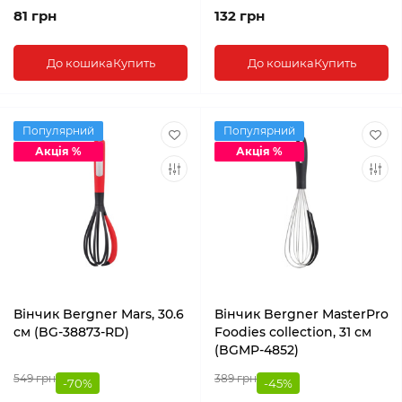
81 грн
132 грн
До кошика
Купить
До кошика
Купить
Популярний
Популярний
Акція %
Акція %
Вінчик Bergner Mars, 30.6
Вінчик Bergner MasterPro
см (BG-38873-RD)
Foodies collection, 31 см
(BGMP-4852)
549 грн
389 грн
-70%
-45%