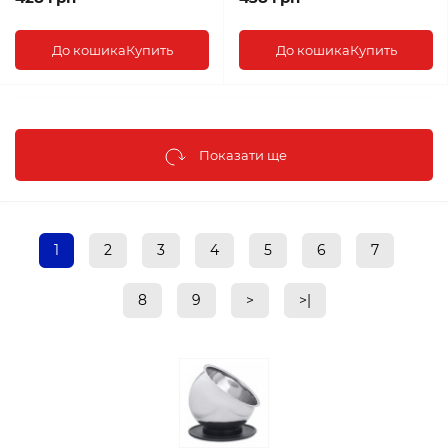
До кошика
Купить
До кошика
Купить
Показати ще
1
2
3
4
5
6
7
8
9
>
>|