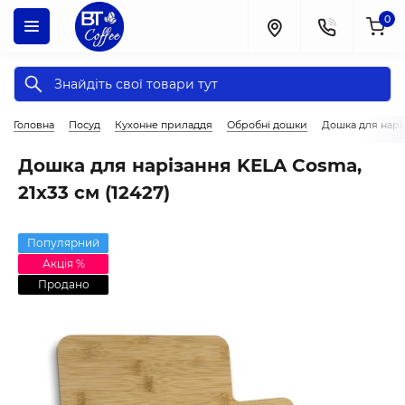
0
Головна
Посуд
Кухонне приладдя
Обробні дошки
Дошка для наріз
Дошка для нарізання KELA Cosma,
21х33 см (12427)
Популярний
Акція %
Продано