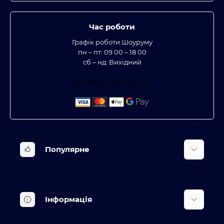
Час роботи
Графік роботи Шоуруму
пн – пт: 09 00 – 18 00
сб – нд: Вихідний
office@bt-coffee.com.ua
Популярне
Вбудована техніка
Кліматична техніка
Інформація
Аксесуари та насадки
Будинок, сад, город