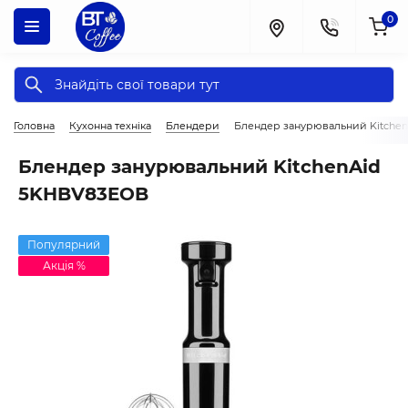
0
Головна
Кухонна техніка
Блендери
Блендер занурювальний Kitche
Блендер занурювальний KitchenAid
5KHBV83EOB
Популярний
Акція %