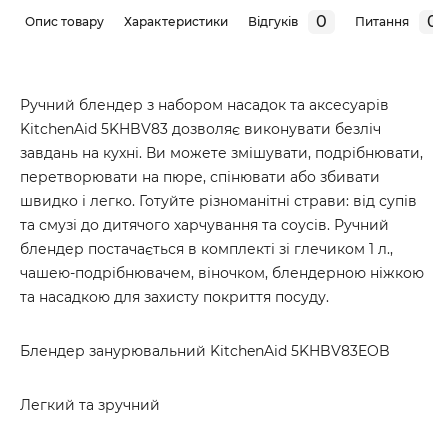
0
0
Опис товару
Характеристики
Відгуків
Питання
Ручний блендер з набором насадок та аксесуарів
KitchenAid 5KHBV83 дозволяє виконувати безліч
завдань на кухні. Ви можете змішувати, подрібнювати,
перетворювати на пюре, спінювати або збивати
швидко і легко. Готуйте різноманітні страви: від супів
та смузі до дитячого харчування та соусів. Ручний
блендер постачається в комплекті зі глечиком 1 л.,
чашею-подрібнювачем, віночком, блендерною ніжкою
та насадкою для захисту покриття посуду.
Блендер занурювальний KitchenAid 5KHBV83EOB
Легкий та зручний