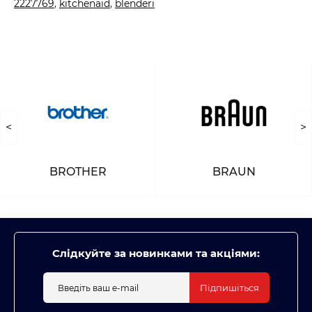
2227769
,
kitchenaid
,
blenderi
<
>
BROTHER
BRAUN
Слідкуйте за новинками та акціями:
Підпишіться