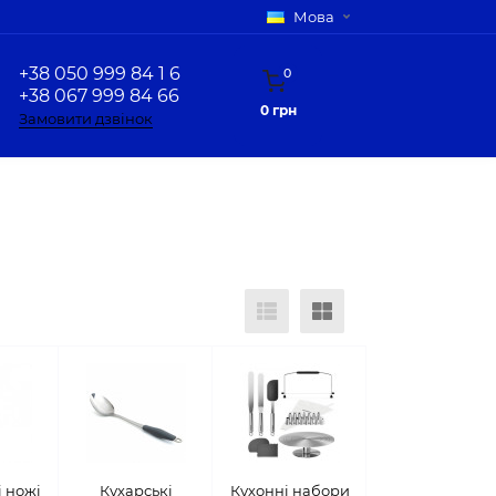
Мова
+38 050 999 84 1 6
0
+38 067 999 84 66
0 грн
Замовити дзвінок
 ножі
Кухарські
Кухонні набори