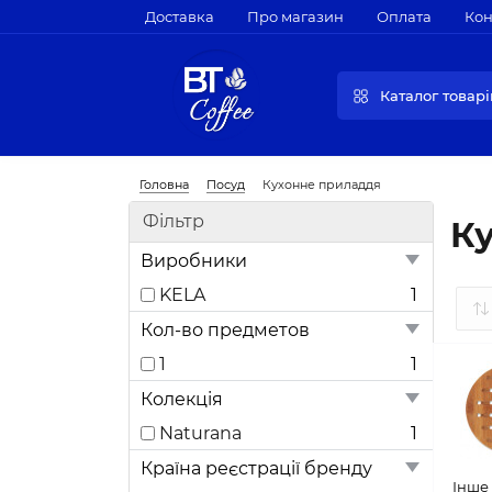
Доставка
Про магазин
Оплата
Кон
Каталог товарі
Головна
Посуд
Кухонне приладдя
Фільтр
К
Виробники
KELA
1
Кол-во предметов
1
1
Колекція
Naturana
1
Країна реєстрації бренду
Інше