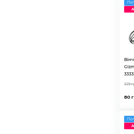
По
А
Вінч
Gizm
3333
329 г
80 
По
А