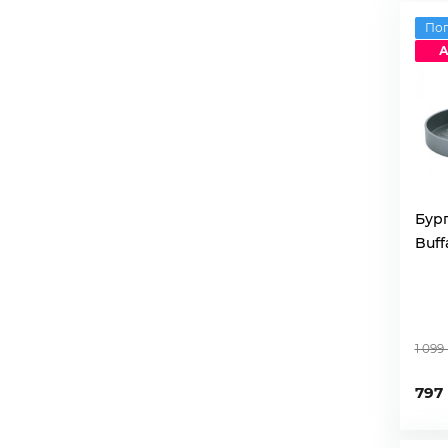
По
А
Бур
Buffa
1 099
797