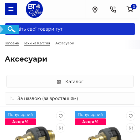
0
Головна
Техніка Karcher
Аксесуари
Аксесуари
Каталог
Популярний
Популярний
Акція %
Акція %