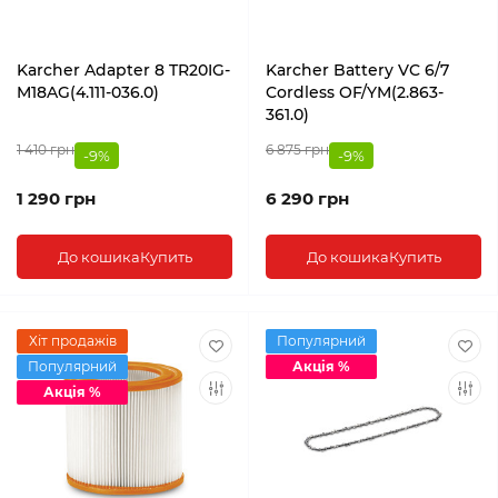
Karcher Adapter 8 TR20IG-
Karcher Battery VC 6/7
M18AG(4.111-036.0)
Cordless OF/YM(2.863-
361.0)
1 410 грн
6 875 грн
-9%
-9%
1 290 грн
6 290 грн
До кошика
Купить
До кошика
Купить
Хіт продажів
Популярний
Популярний
Акція %
Акція %