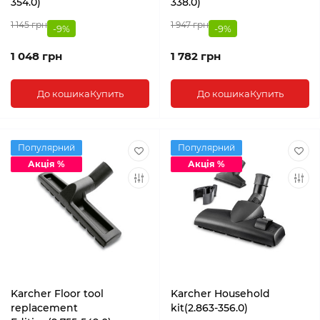
354.0)
338.0)
1 145 грн
1 947 грн
-9%
-9%
1 048 грн
1 782 грн
До кошика
Купить
До кошика
Купить
Популярний
Популярний
Акція %
Акція %
Karcher Floor tool
Karcher Household
replacement
kit(2.863-356.0)