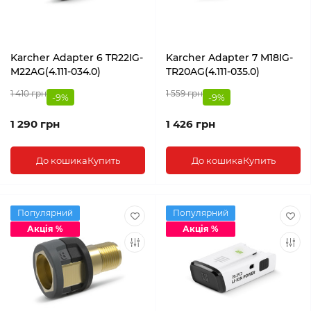
Karcher Adapter 6 TR22IG-
Karcher Adapter 7 M18IG-
M22AG(4.111-034.0)
TR20AG(4.111-035.0)
1 410 грн
1 559 грн
-9%
-9%
1 290 грн
1 426 грн
До кошика
Купить
До кошика
Купить
Популярний
Популярний
Акція %
Акція %