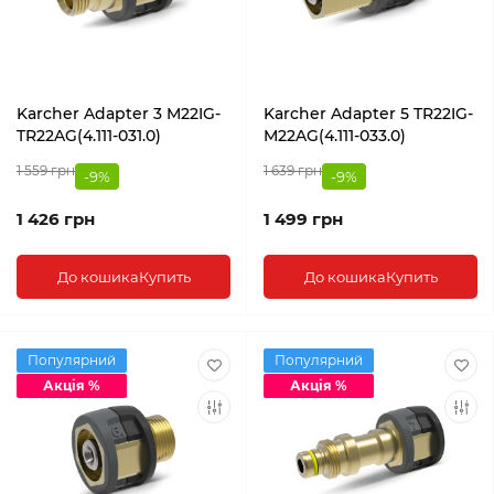
Karcher Adapter 3 M22IG-
Karcher Adapter 5 TR22IG-
TR22AG(4.111-031.0)
M22AG(4.111-033.0)
1 559 грн
1 639 грн
-9%
-9%
1 426 грн
1 499 грн
До кошика
Купить
До кошика
Купить
Популярний
Популярний
Акція %
Акція %