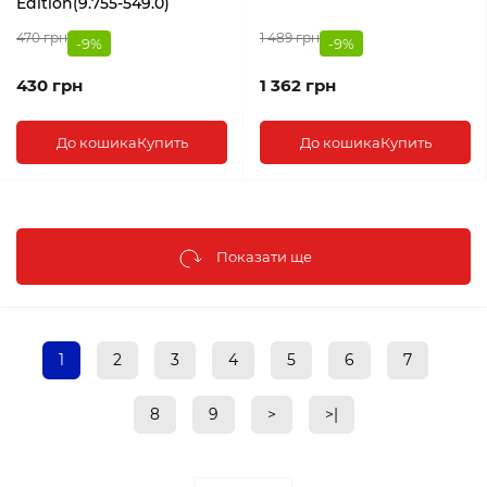
Edition(9.755-549.0)
470 грн
1 489 грн
-9%
-9%
430 грн
1 362 грн
До кошика
Купить
До кошика
Купить
Показати ще
1
2
3
4
5
6
7
8
9
>
>|