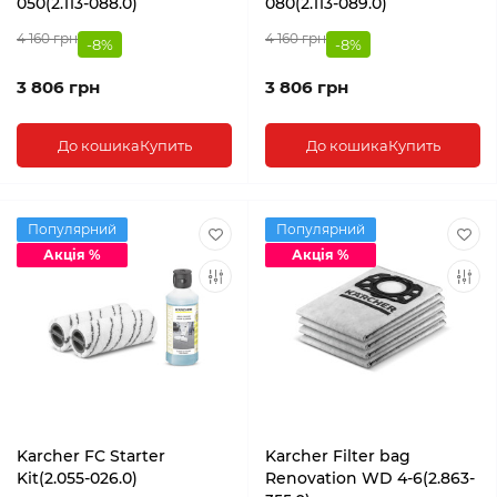
050(2.113-088.0)
080(2.113-089.0)
4 160 грн
4 160 грн
-8%
-8%
3 806 грн
3 806 грн
До кошика
Купить
До кошика
Купить
Популярний
Популярний
Акція %
Акція %
Karcher FC Starter
Karcher Filter bag
Kit(2.055-026.0)
Renovation WD 4-6(2.863-