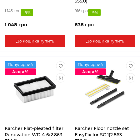
355.0)
1 145 грн
916 грн
-9%
-9%
1 048 грн
838 грн
До кошика
Купить
До кошика
Купить
Популярний
Популярний
Акція %
Акція %
Karcher Flat-pleated filter
Karcher Floor nozzle set
Renovation WD 4-6(2.863-
EasyFix for SC 1(2.863-