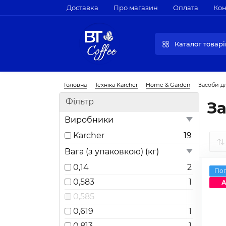
Доставка
Про магазин
Оплата
Кон
Каталог товарі
Головна
Техніка Karcher
Home & Garden
Засоби д
Фільтр
За
Виробники
Karcher
19
Вага (з упаковкою) (кг)
0,14
2
По
0,583
1
А
0,585
0,619
1
0,813
1