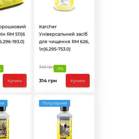
Порошковий
Karcher
ін RM 511(6
Універсальний засіб
(6.296-193.0)
для чищення RM 626,
1л(6.295-753.0)
343 грн
%
-9%
314 грн
Купить
Купить
ий
Популярний