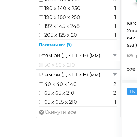
190 x 140 x 250
1
190 x 180 x 250
1
Karc
192 x 145 x 248
1
Уні
205 x 125 x 20
1
очи
225 x 115 x 25
Показати все (9)
553(
65 x 65 x 210
Розміри (Д × Ш × В) (мм)
629 г
67 x 67 x 260
50 x 50 x 210
576
70 x 100 x 245
Розміри (Д × Ш × В) (мм)
70 x 70 x 180
1
40 x 40 x 140
2
70 x 70 x 270
1
По
65 x 65 x 210
2
80 x 80 x 250
1
65 x 655 x 210
1
80 x 80 x 280
2
90 x 90 x 215