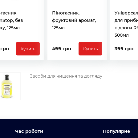
огасник
Піногасник,
Універсал
Stop, без
фруктовий аромат,
для приб
ху, 125мл
125мл
підлоги R
500мл
 грн
499 грн
399 грн
Купить
Купить
Засоби для чищення та догляду
Час роботи
Популярне