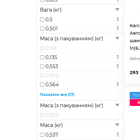
Вага (кг)
0,5
1
Karc
0,501
1
Авт
Маса (з пакуванням) (кг)
шамп
0,118
1л(6
0,135
1
320 
0,553
1
293
0,562
0,564
1
0,567
1
Показати все (17)
По
0,604
1
А
Маса (з пакуванням) (кг)
0,613
0,305
0,669
1
Маса (кг)
0,855
0,537
1
1,107