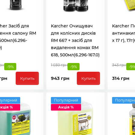
her Засіб для
Karcher Очищувач
Karcher 
ення салону RM
для колісних дисків
антинакип
 500мл(6.296-
RM 667 + засіб для
x 17 г), 17г
)
видалення комах RM
618, 500мл(6.296-167.0)
грн
1 030 грн
343 грн
-9%
-9%
-9
грн
943 грн
314 грн
Купить
Купить
пулярний
Популярний
Популярн
кція %
Акція %