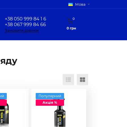
Мова
+38 050 999 84 1 6
0
+38 067 999 84 66
0 грн
Замовити дзвінок
ляду
ий
Популярний
Акція %