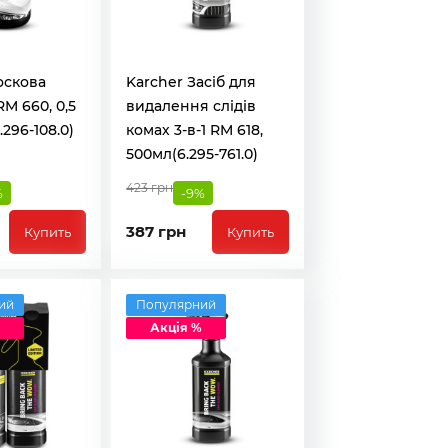
оскова
Karcher Засіб для
M 660, 0,5
видалення слідів
.296-108.0)
комах 3-в-1 RM 618,
500мл(6.295-761.0)
423 грн
%
-9%
387 грн
Купить
Купить
ий
Популярний
Акція %