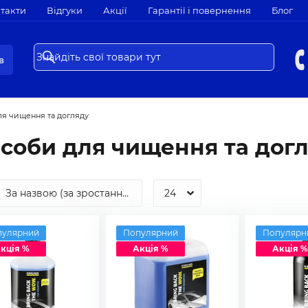
такти
Відгуки
Акції
Гарантії і повернення
Блог
в
ля чищення та догляду
соби для чищення та дог
пулярний
Популярний
Популярн
кція %
Акція %
Акція %