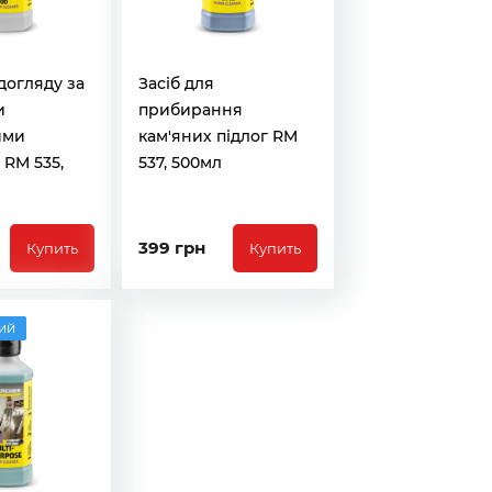
 догляду за
Засіб для
и
прибирання
ими
кам'яних підлог RM
 RM 535,
537, 500мл
399 грн
Купить
Купить
ий