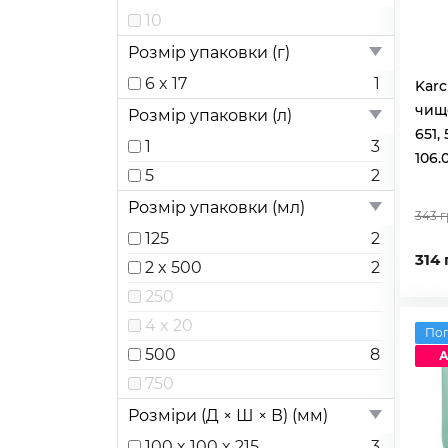
10
Розмір упаковки (г)
6 x 17
1
Karc
чищ
Розмір упаковки (л)
651,
1
3
106.0
5
2
Розмір упаковки (мл)
343 
125
2
314 
2 x 500
2
250
4 x 20
По
500
8
А
750
Розміри (Д × Ш × В) (мм)
100 x 100 x 215
3