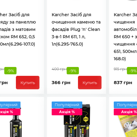
her Засіб для
Karcher Засіб для
Karcher З
яду за панеллю
очищення каменю та
чищення
адів з матовим
фасадів Plug 'n' Clean
автомобіл
ком RM 652, 0,5
3-в-1 RM 611, 1 л,
RM 650 + з
00мл(6.296-107.0)
1л(6.295-765.0)
чищення 
651, 500мл
168.0)
грн
400 грн
915 грн
-9%
-9%
-9%
грн
366 грн
837 грн
Купить
Купить
пулярний
Популярний
Популярн
кція %
Акція %
Акція %