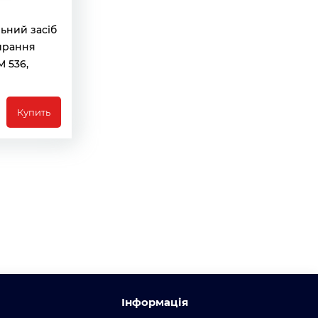
ьний засіб
ирання
M 536,
Купить
Інформація