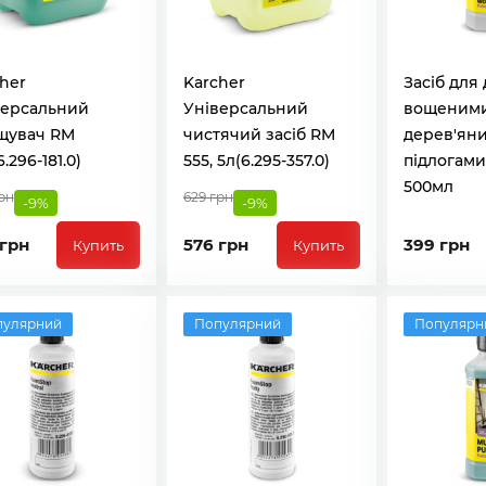
her
Karcher
Засіб для
версальний
Універсальний
вощеним
щувач RM
чистячий засіб RM
дерев'ян
6.296-181.0)
555, 5л(6.295-357.0)
підлогами
500мл
рн
629 грн
-9%
-9%
 грн
576 грн
399 грн
Купить
Купить
пулярний
Популярний
Популярн