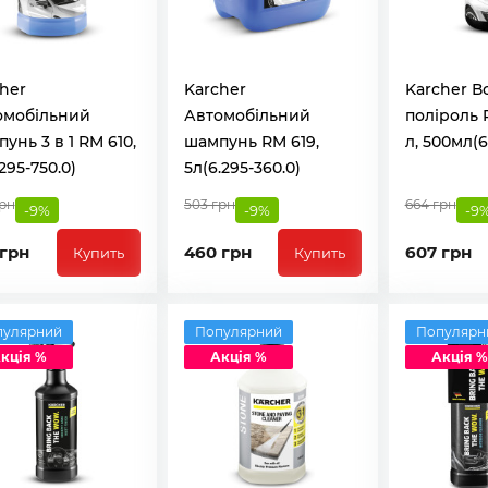
her
Karcher
Karcher В
омобільний
Автомобільний
поліроль R
унь 3 в 1 RM 610,
шампунь RM 619,
л, 500мл(6
.295-750.0)
5л(6.295-360.0)
грн
503 грн
664 грн
-9%
-9%
-9
 грн
460 грн
607 грн
Купить
Купить
пулярний
Популярний
Популярн
кція %
Акція %
Акція %