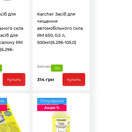
асіб для
Karcher Засіб для
чищення
ьного скла
автомобільного скла
асіб для
RM 650, 0,5 л,
салону RM
500мл(6.296-105.0)
(6.296-
343 грн
-9%
314 грн
Купить
Купить
ий
Популярний
Акція %