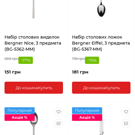
Набір столових виделок
Набір столових ложок
Bergner Nice, 3 предмета
Bergner Eiffel, 3 предмета
(BG-5362-MM)
(BG-5367-MM)
659 грн
719 грн
-77%
-75%
151 грн
181 грн
До кошика
Купить
До кошика
Купить
Популярний
Популярний
Акція %
Акція %