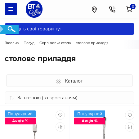
0
Головна
Посуд
Сервіровка стола
столове приладдя
столове приладдя
Каталог
Популярний
Популярний
Акція %
Акція %