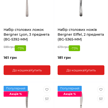
Набір столових ложок
Набір столових ножів
Bergner Lyon, 3 предмета
Bergner Eiffel, 2 предмета
(BG-5392-MM)
(BG-5365-MM)
599 грн
679 грн
-73%
-73%
161 грн
181 грн
До кошика
Купить
До кошика
Купить
Популярний
Популярний
Акція %
Акція %