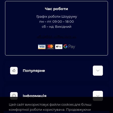
Час роботи
Графік роботи Шоуруму
пн – пт: 09 00 – 18 00
сб – нд: Вихідний
office@bt-coffee.com.ua
Популярне
Вбудована техніка
Кліматична техніка
Інформація
Аксесуари та насадки
Цей сайт використовує файли cookies для більш
Будинок, сад, город
Доставка
комфортної роботи користувача. Продовжуючи
Косметичні прилади