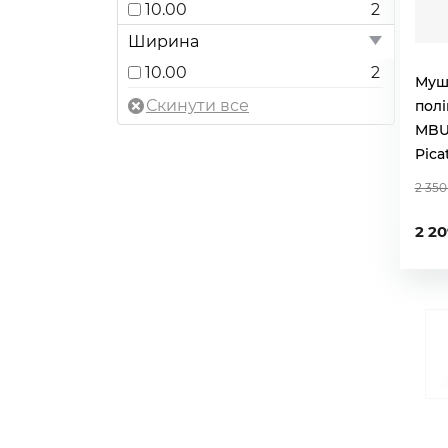
10.00
2
Ширина
10.00
2
Муш
пол
MBU
Pica
2 350
2 20