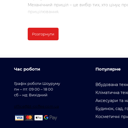
Механічний приціл – це вибір тих, хто цінує про
прицілювання.
Купуйте якісні механічні приціли з доставкою п
ефективність, доступна ціна.
Розгорнути
Час роботи
Популярне
Графік роботи Шоуруму
Вбудована техн
пн – пт: 09 00 – 18 00
Кліматична тех
сб – нд: Вихідний
Аксесуари та н
office@bt-coffee.com.ua
Будинок, сад, 
Косметичні пр