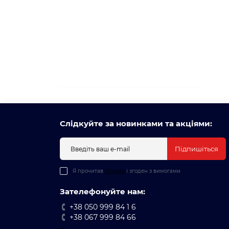
Слідкуйте за новинками та акціями:
Підпишіться
Я прочитав
Оплата
і згоден з вимогами
Зателефонуйте нам:
+38 050 999 84 1 6
+38 067 999 84 66