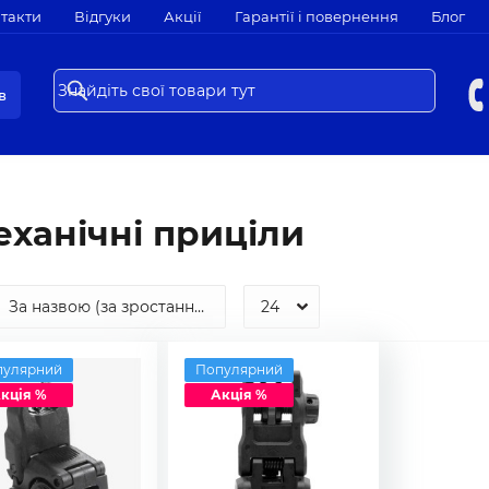
такти
Відгуки
Акції
Гарантії і повернення
Блог
в
ханічні приціли
пулярний
Популярний
кція %
Акція %