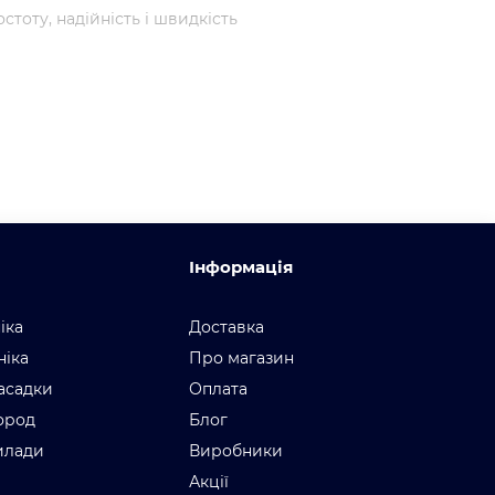
стоту, надійність і швидкість
о Україні – гарантія, перевірена
Інформація
іка
Доставка
ніка
Про магазин
асадки
Оплата
город
Блог
илади
Виробники
Акції