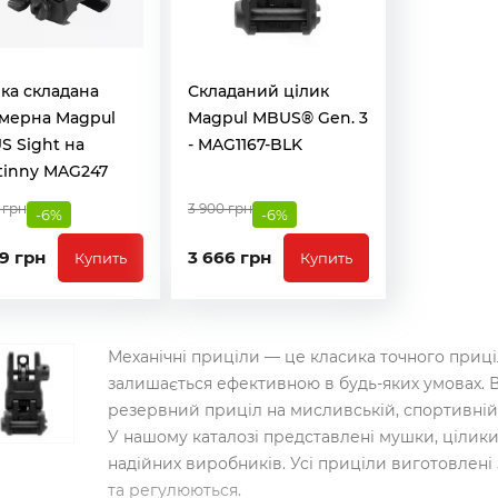
ка складана
Складаний цілик
імерна Magpul
Magpul MBUS® Gen. 3
S Sight на
- MAG1167-BLK
tinny MAG247
 грн
3 900 грн
-6%
-6%
9 грн
3 666 грн
Купить
Купить
Механічні приціли — це класика точного приц
залишається ефективною в будь-яких умовах. 
резервний приціл на мисливській, спортивній і
У нашому каталозі представлені мушки, цілики,
надійних виробників. Усі приціли виготовлені 
та регулюються.