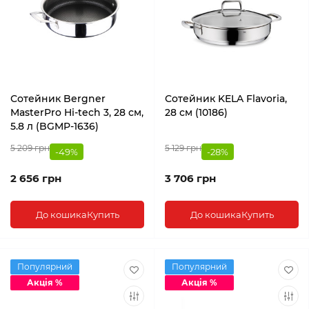
Сотейник Bergner
Сотейник KELA Flavoria,
MasterPro Hi-tech 3, 28 см,
28 см (10186)
5.8 л (BGMP-1636)
5 209 грн
5 129 грн
-49%
-28%
2 656 грн
3 706 грн
До кошика
Купить
До кошика
Купить
Популярний
Популярний
Акція %
Акція %