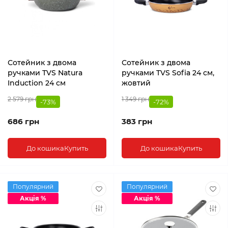
Сотейник з двома
Сотейник з двома
ручками TVS Natura
ручками TVS Sofia 24 см,
Induction 24 см
жовтий
2 579 грн
1 349 грн
-73%
-72%
686 грн
383 грн
До кошика
Купить
До кошика
Купить
Популярний
Популярний
Акція %
Акція %