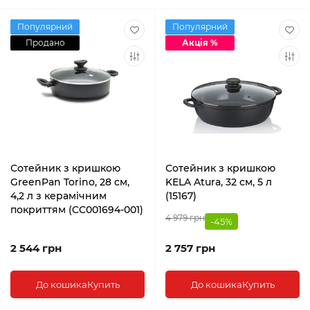
Популярний
Популярний
Продано
Акція %
Сотейник з кришкою
Сотейник з кришкою
GreenPan Torino, 28 см,
KELA Atura, 32 см, 5 л
4,2 л з керамічним
(15167)
покриттям (CC001694-001)
4 979 грн
-45%
2 544 грн
2 757 грн
До кошика
Купить
До кошика
Купить