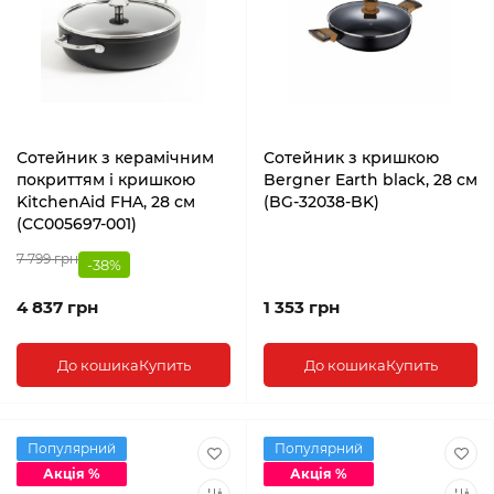
Сотейник з керамічним
Сотейник з кришкою
покриттям і кришкою
Bergner Earth black, 28 см
KitchenAid FHA, 28 см
(BG-32038-BK)
(CC005697-001)
7 799 грн
-38%
4 837 грн
1 353 грн
До кошика
Купить
До кошика
Купить
Популярний
Популярний
Акція %
Акція %