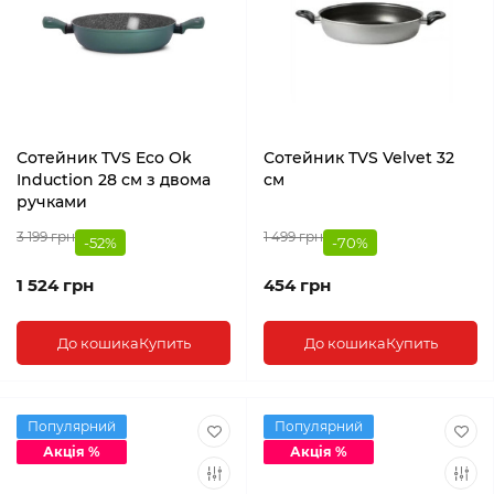
Сотейник TVS Eco Ok
Сотейник TVS Velvet 32
Induction 28 см з двома
см
ручками
3 199 грн
1 499 грн
-52%
-70%
1 524 грн
454 грн
До кошика
Купить
До кошика
Купить
Популярний
Популярний
Акція %
Акція %