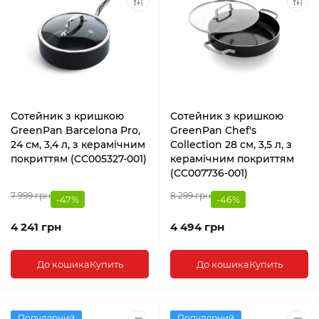
Сотейник з кришкою
Сотейник з кришкою
GreenPan Barcelona Pro,
GreenPan Chef's
24 см, 3,4 л, з керамічним
Collection 28 см, 3,5 л, з
покриттям (CC005327-001)
керамічним покриттям
(CC007736-001)
7 999 грн
8 299 грн
-47%
-46%
4 241 грн
4 494 грн
До кошика
Купить
До кошика
Купить
Популярний
Популярний