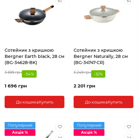
Сотейник з кришкою
Сотейник з кришкою
Bergner Earth black, 28 см
Bergner Naturally, 28 см
(BG-34628-BK)
(BG-34747-CR)
3 699 грн
3 249 грн
-54%
-32%
1 696 грн
2 201 грн
До кошика
Купить
До кошика
Купить
Популярний
Популярний
Акція %
Акція %