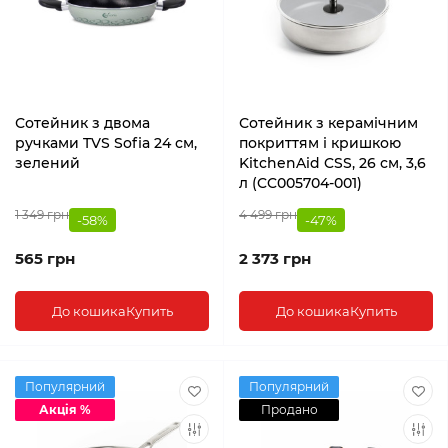
Сотейник з двома
Сотейник з керамічним
ручками TVS Sofia 24 см,
покриттям і кришкою
зелений
KitchenAid CSS, 26 см, 3,6
л (CC005704-001)
1 349 грн
4 499 грн
-58%
-47%
565 грн
2 373 грн
До кошика
Купить
До кошика
Купить
Популярний
Популярний
Акція %
Продано