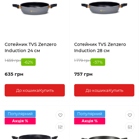
Сотейник TVS Zenzero
Сотейник TVS Zenzero
Induction 24 см
Induction 28 см
1 659 грн
1 779 грн
-62%
-57%
635 грн
757 грн
До кошика
Купить
До кошика
Купить
Популярний
Популярний
Акція %
Акція %