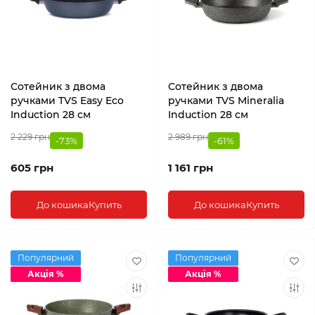
Сотейник з двома
Сотейник з двома
ручками TVS Easy Eco
ручками TVS Mineralia
Induction 28 см
Induction 28 см
2 229 грн
2 989 грн
-73%
-61%
605 грн
1 161 грн
До кошика
Купить
До кошика
Купить
Популярний
Популярний
Акція %
Акція %