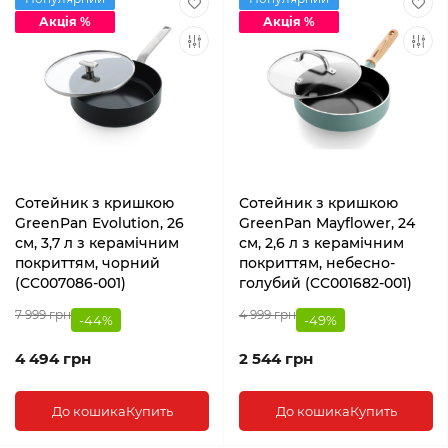
Акція %
Акція %
Сотейник з кришкою
Сотейник з кришкою
GreenPan Evolution, 26
GreenPan Mayflower, 24
см, 3,7 л з керамічним
см, 2,6 л з керамічним
покриттям, чорний
покриттям, небесно-
(CC007086-001)
голубий (CC001682-001)
7 999 грн
4 999 грн
-44%
-49%
4 494 грн
2 544 грн
До кошика
Купить
До кошика
Купить