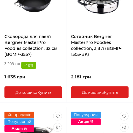
Сковорода для паел'ї
Сотейник Bergner
Bergner MasterPro
MasterPro Foodies
Foodies collection, 32 см
collection, 3,8 л (BGMP-
(BGMP-3557)
1503-BK)
3 209 грн
-49%
1 635 грн
2 181 грн
До кошика
Купить
До кошика
Купить
Хіт продажів
Популярний
Популярний
Акція %
Акція %