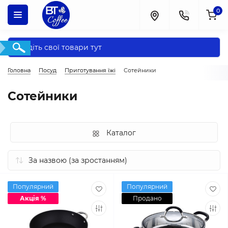
0
Головна
Посуд
Приготування їжі
Сотейники
Сотейники
Каталог
Популярний
Популярний
Акція %
Продано